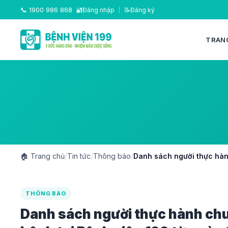
📞
1900 986 868
🔐
Đăng nhập
|
📝
Đăng ký
TRAN
🏠
Trang chủ
/
Tin tức
/
Thông báo
/
Danh sách người thực hàn
THÔNG BÁO
Danh sách người thực hành c