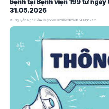
bệnh tại Bệnh viện 199 từ ngà
31.05.2026
✍️ Nguyễn Ngô Diễm Quỳnh
📅 02/06/2026
👁️
14
lượt xem