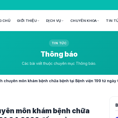
G CHỦ
GIỚI THIỆU
DỊCH VỤ
CHUYÊN KHOA
TIN T
TIN TỨC
Thông báo
Các bài viết thuộc chuyên mục Thông báo.
h chuyên môn khám bệnh chữa bệnh tại Bệnh viện 199 từ ngày
B
huyên môn khám bệnh chữa