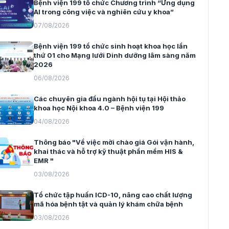
Bệnh viện 199 tổ chức Chương trình “Ứng dụng
AI trong công việc và nghiên cứu y khoa”
07/08/2026
Bệnh viện 199 tổ chức sinh hoạt khoa học lần
thứ 01 cho Mạng lưới Dinh dưỡng lâm sàng năm
2026
06/08/2026
Các chuyên gia đầu ngành hội tụ tại Hội thảo
khoa học Nội khoa 4.0 – Bệnh viện 199
04/08/2026
Thông báo "Về việc mời chào giá Gói vận hành,
khai thác và hỗ trợ kỹ thuật phần mềm HIS &
EMR "
03/08/2026
Tổ chức tập huấn ICD-10, nâng cao chất lượng
mã hóa bệnh tật và quản lý khám chữa bệnh
03/08/2026