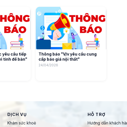
 yêu cầu tiếp
Thông báo "V/v yêu cầu cung
i tính để bàn"
cấp báo giá nội thất"
24/04/2026
DỊCH VỤ
HỖ TRỢ
Khám sức khoẻ
Hướng dẫn khách hà