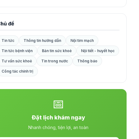
hủ đề
Tin tức
Thông tin hướng dẫn
Nội tim mạch
Tin tức bệnh viện
Bản tin sức khoẻ
Nội tiết - huyết học
Tư vấn sức khoẻ
Tin trong nước
Thông báo
Công tác chính trị
📅
Đặt lịch khám ngay
Nhanh chóng, tiện lợi, an toàn