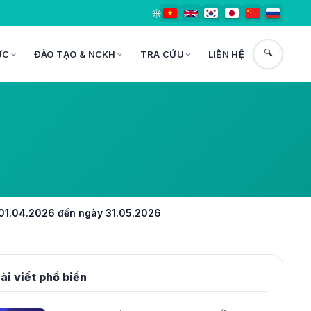
🌐
🔍
ỨC
ĐÀO TẠO & NCKH
TRA CỨU
LIÊN HỆ
 01.04.2026 đến ngày 31.05.2026
ài viết phổ biến