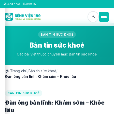
🔐
📝
Đăng nhập
|
Đăng ký
🔍
BẢN TIN SỨC KHOẺ
Bản tin sức khoẻ
Các bài viết thuộc chuyên mục Bản tin sức khoẻ.
🏠
Trang chủ
/
Bản tin sức khoẻ
/
Đàn ông bản lĩnh: Khám sớm – Khỏe lâu
BẢN TIN SỨC KHOẺ
Đàn ông bản lĩnh: Khám sớm – Khỏe
lâu