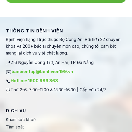
THÔNG TIN BỆNH VIỆN
Bệnh viện hạng I trực thuộc Bộ Công An. Với hơn 22 chuyên
khoa và 200+ bác sĩ chuyên môn cao, chúng tôi cam kết
mang lại dịch vụ y tế chất lượng.
📍
216 Nguyễn Công Trứ, An Hải, TP Đà Nẵng
✉️
banbientap@benhvien199.vn
📞
Hotline: 1900 986 868
⏰
Thứ 2–6: 7:00–11:00 & 13:30–16:30 | Cấp cứu 24/7
DỊCH VỤ
Khám sức khoẻ
Tầm soát