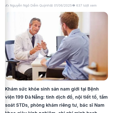
✍️ Nguyễn Ngô Diễm Quỳnh
📅 01/06/2025
👁️
637
lượt xem
Khám sức khỏe sinh sản nam giới tại Bệnh
viện 199 Đà Nẵng: tinh dịch đồ, nội tiết tố, tầm
soát STDs, phòng khám riêng tư, bác sĩ Nam