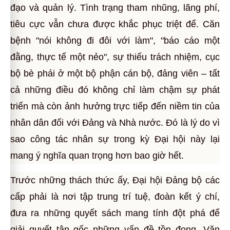
đạo và quản lý. Tình trạng tham nhũng, lãng phí,
tiêu cực vẫn chưa được khắc phục triệt để. Căn
bệnh "nói không đi đôi với làm", "báo cáo một
đằng, thực tế một nẻo", sự thiếu trách nhiệm, cục
bộ bè phái ở một bộ phận cán bộ, đảng viên – tất
cả những điều đó không chỉ làm chậm sự phát
triển mà còn ảnh hưởng trực tiếp đến niềm tin của
nhân dân đối với Đảng và Nhà nước. Đó là lý do vì
sao công tác nhân sự trong kỳ Đại hội này lại
mang ý nghĩa quan trọng hơn bao giờ hết.
Trước những thách thức ấy, Đại hội Đảng bộ các
cấp phải là nơi tập trung trí tuệ, đoàn kết ý chí,
đưa ra những quyết sách mang tính đột phá để
giải quyết tận gốc những vấn đề tồn đọng. Văn