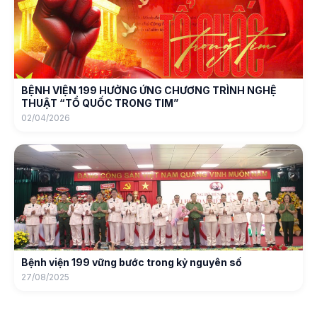
BỆNH VIỆN 199 HƯỞNG ỨNG CHƯƠNG TRÌNH NGHỆ
THUẬT “TỔ QUỐC TRONG TIM”
02/04/2026
Bệnh viện 199 vững bước trong kỷ nguyên số
27/08/2025