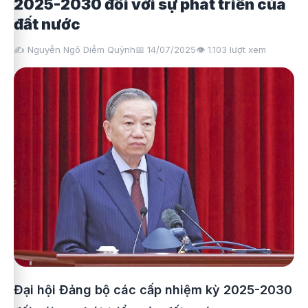
2025-2030 đối với sự phát triển của
đất nước
✍️ Nguyễn Ngô Diễm Quỳnh
📅 14/07/2025
👁️
1.103
lượt xem
Đại hội Đảng bộ các cấp nhiệm kỳ 2025-2030