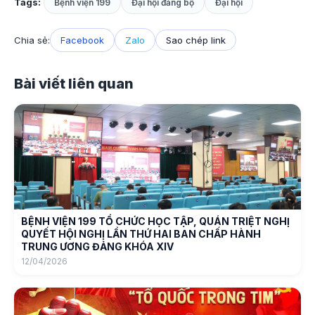
Tags:
Bệnh viện 199
Đại hội đảng bộ
Đại hội
Chia sẻ:
Facebook
Zalo
Sao chép link
Bài viết liên quan
BỆNH VIỆN 199 TỔ CHỨC HỌC TẬP, QUÁN TRIỆT NGHỊ
QUYẾT HỘI NGHỊ LẦN THỨ HAI BAN CHẤP HÀNH
TRUNG ƯƠNG ĐẢNG KHÓA XIV
12/04/2026