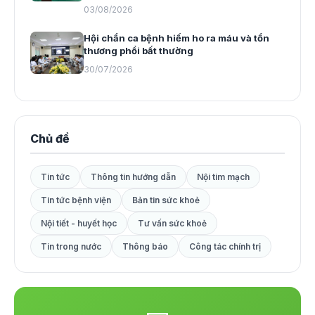
03/08/2026
Hội chẩn ca bệnh hiếm ho ra máu và tổn
thương phổi bất thường
30/07/2026
Chủ đề
Tin tức
Thông tin hướng dẫn
Nội tim mạch
Tin tức bệnh viện
Bản tin sức khoẻ
Nội tiết - huyết học
Tư vấn sức khoẻ
Tin trong nước
Thông báo
Công tác chính trị