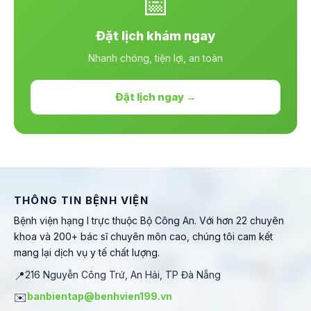
📅
Đặt lịch khám ngay
Nhanh chóng, tiện lợi, an toàn
Đặt lịch ngay →
THÔNG TIN BỆNH VIỆN
Bệnh viện hạng I trực thuộc Bộ Công An. Với hơn 22 chuyên
khoa và 200+ bác sĩ chuyên môn cao, chúng tôi cam kết
mang lại dịch vụ y tế chất lượng.
📍
216 Nguyễn Công Trứ, An Hải, TP Đà Nẵng
✉️
banbientap@benhvien199.vn