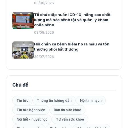
03/08/2026
Tổ chức tập huấn ICD-10, nâng cao chất
lượng mã hóa bệnh tật và quản lý khám
chữa bệnh
03/08/2026
Hội chẩn ca bệnh hiếm ho ra máu và tổn
thương phổi bất thường
30/07/2026
Chủ đề
Tin tức
Thông tin hướng dẫn
Nội tim mạch
Tin tức bệnh viện
Bản tin sức khoẻ
Nội tiết - huyết học
Tư vấn sức khoẻ