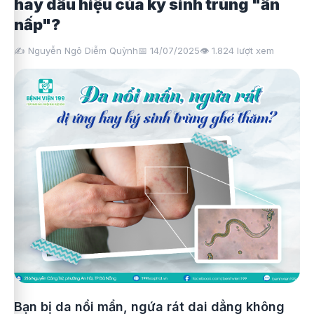
hay dấu hiệu của ký sinh trùng "ẩn
nấp"?
✍️ Nguyễn Ngô Diễm Quỳnh
📅 14/07/2025
👁️
1.824
lượt xem
Bạn bị da nổi mẩn, ngứa rát dai dẳng không