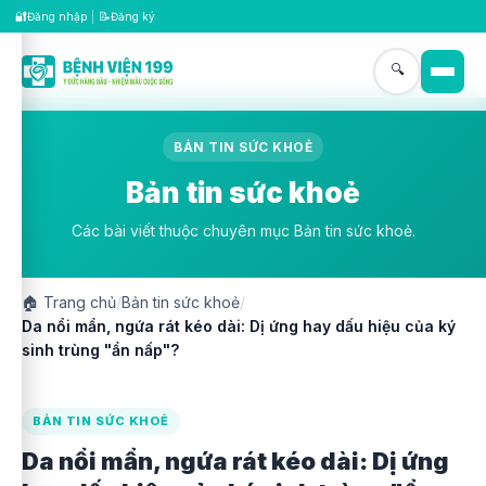
🔐
📝
Đăng nhập
|
Đăng ký
🔍
BẢN TIN SỨC KHOẺ
Bản tin sức khoẻ
Các bài viết thuộc chuyên mục Bản tin sức khoẻ.
🏠
Trang chủ
/
Bản tin sức khoẻ
/
Da nổi mẩn, ngứa rát kéo dài: Dị ứng hay dấu hiệu của ký
sinh trùng "ẩn nấp"?
BẢN TIN SỨC KHOẺ
Da nổi mẩn, ngứa rát kéo dài: Dị ứng