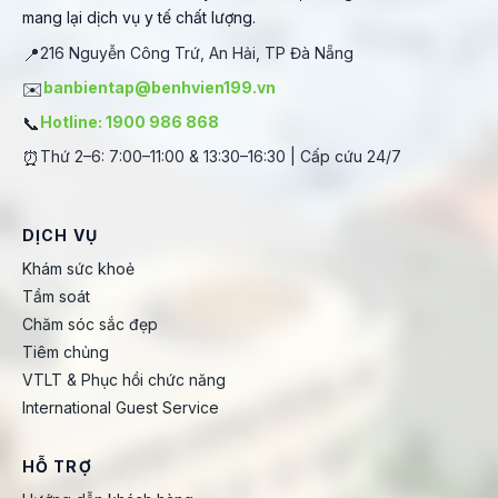
mang lại dịch vụ y tế chất lượng.
📍
216 Nguyễn Công Trứ, An Hải, TP Đà Nẵng
✉️
banbientap@benhvien199.vn
📞
Hotline: 1900 986 868
⏰
Thứ 2–6: 7:00–11:00 & 13:30–16:30 | Cấp cứu 24/7
DỊCH VỤ
Khám sức khoẻ
Tầm soát
Chăm sóc sắc đẹp
Tiêm chủng
VTLT & Phục hồi chức năng
International Guest Service
HỖ TRỢ