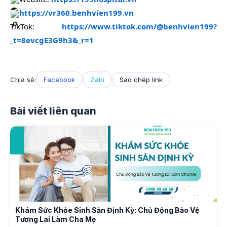
https://vr360.benhvien199.vn
TikTok:
https://www.tiktok.com/@benhvien199?
_t=8evcgE3G9h3&_r=1
Chia sẻ:
Facebook
Zalo
Sao chép link
Bài viết liên quan
Khám Sức Khỏe Sinh Sản Định Kỳ: Chủ Động Bảo Vệ
Tương Lai Làm Cha Mẹ