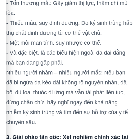
- Tổn thương mắt: Gây giảm thị lực, thậm chí mù
lòa.
- Thiếu máu, suy dinh dưỡng: Do ký sinh trùng hấp
thụ chất dinh dưỡng từ cơ thể vật chủ.
- Mệt mỏi mãn tính, suy nhược cơ thể.
- Và đặc biệt, là các biểu hiện ngoài da dai dẳng
mà bạn đang gặp phải.
Nhiều người nhầm – nhiều người mắc! Nếu bạn
đã bị ngứa da kéo dài không rõ nguyên nhân, đã
bôi đủ loại thuốc dị ứng mà vẫn tái phát liên tục,
đừng chần chừ, hãy nghĩ ngay đến khả năng
nhiễm ký sinh trùng và tìm đến sự hỗ trợ của y tế
chuyên sâu.
3. Giải pháp tận gốc: Xét nghiệm chính xác tại