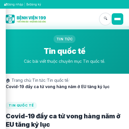
🔐
📝
Đăng nhập
|
Đăng ký
🔍
TIN TỨC
Tin quốc tế
Các bài viết thuộc chuyên mục Tin quốc tế.
🏠
Trang chủ
/
Tin tức
/
Tin quốc tế
/
Covid-19 đẩy ca tử vong hàng năm ở EU tăng kỷ lục
TIN QUỐC TẾ
Covid-19 đẩy ca tử vong hàng năm ở
EU tăng kỷ lục