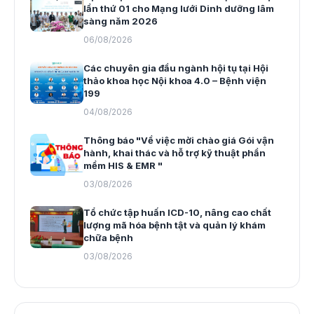
lần thứ 01 cho Mạng lưới Dinh dưỡng lâm
sàng năm 2026
06/08/2026
Các chuyên gia đầu ngành hội tụ tại Hội
thảo khoa học Nội khoa 4.0 – Bệnh viện
199
04/08/2026
Thông báo "Về việc mời chào giá Gói vận
hành, khai thác và hỗ trợ kỹ thuật phần
mềm HIS & EMR "
03/08/2026
Tổ chức tập huấn ICD-10, nâng cao chất
lượng mã hóa bệnh tật và quản lý khám
chữa bệnh
03/08/2026