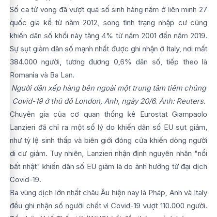
Số ca tử vong đã vượt quá số sinh hàng năm ở liên minh 27
quốc gia kể từ năm 2012, song tình trạng nhập cư cũng
khiến dân số khối này tăng 4% từ năm 2001 đến năm 2019.
Sự sụt giảm dân số mạnh nhất được ghi nhận ở Italy, nơi mất
384.000 người, tương đương 0,6% dân số, tiếp theo là
Romania và Ba Lan.
Người dân xếp hàng bên ngoài một trung tâm tiêm chủng
Covid-19 ở thủ đô London, Anh, ngày 20/6. Ảnh: Reuters.
Chuyên gia của cơ quan thống kê Eurostat Giampaolo
Lanzieri đã chỉ ra một số lý do khiến dân số EU sụt giảm,
như tỷ lệ sinh thấp và biên giới đóng cửa khiến dòng người
di cư giảm. Tuy nhiên, Lanzieri nhận định nguyên nhân "nổi
bất nhật" khiến dân số EU giảm là do ảnh hưởng từ đại dịch
Covid-19.
Ba vùng dịch lớn nhất châu Âu hiện nay là Pháp, Anh và Italy
đều ghi nhận số người chết vì Covid-19 vượt 110.000 người.