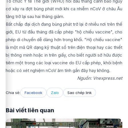
Tổ chức Y tế Thế giới (WHO) hồi đầu tháng cảnh báo nguy
cơ xảy ra đợt bùng phát mới khi ca nhiễm nCoV ở châu Âu
tăng trở lại sau hai tháng giảm.
Bất chấp đại dịch đang bùng phát trở lại ở nhiều nơi trên thế
giới, EU từ đầu tháng đã cấp phép "hộ chiếu vaccine", cho
phép di chuyển dễ dàng hơn trong khối. "Hộ chiếu vaccine"
là một mã QR dạng kỹ thuật số trên điện thoại hay các thiết
bị thông minh hoặc in trên giấy, cho biết người sở hữu được
tiêm một trong các loại vaccine do EU cấp phép, khỏi bệnh
hoặc có xét nghiệm nCoV âm tính gần đây hay không.
Nguồn: Vnexpress.net
Chia sẻ:
Facebook
Zalo
Sao chép link
Bài viết liên quan