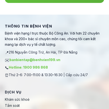
THÔNG TIN BỆNH VIỆN
Bệnh viện hạng I trực thuộc Bộ Công An. Với hơn 22 chuyên
khoa và 200+ bác sĩ chuyên môn cao, chúng tôi cam kết
mang lại dịch vụ y tế chất lượng.
📍
216 Nguyễn Công Trứ, An Hải, TP Đà Nẵng
✉️
banbientap@benhvien199.vn
📞
Hotline: 1900 986 868
⏰
Thứ 2–6: 7:00–11:00 & 13:30–16:30 | Cấp cứu 24/7
DỊCH VỤ
Khám sức khoẻ
Tầm soát