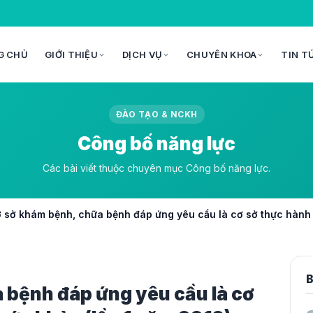
G CHỦ
GIỚI THIỆU
DỊCH VỤ
CHUYÊN KHOA
TIN T
ĐÀO TẠO & NCKH
Công bố năng lực
Các bài viết thuộc chuyên mục Công bố năng lực.
 sở khám bệnh, chữa bệnh đáp ứng yêu cầu là cơ sở thực hành 
B
 bệnh đáp ứng yêu cầu là cơ