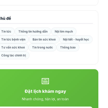
hủ đề
Tin tức
Thông tin hướng dẫn
Nội tim mạch
Tin tức bệnh viện
Bản tin sức khoẻ
Nội tiết - huyết học
Tư vấn sức khoẻ
Tin trong nước
Thông báo
Công tác chính trị
📅
Đặt lịch khám ngay
Nhanh chóng, tiện lợi, an toàn