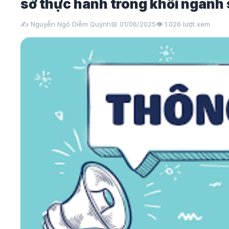
sở thực hành trong khối ngành 
✍️ Nguyễn Ngô Diễm Quỳnh
📅 01/06/2025
👁️
1.026
lượt xem