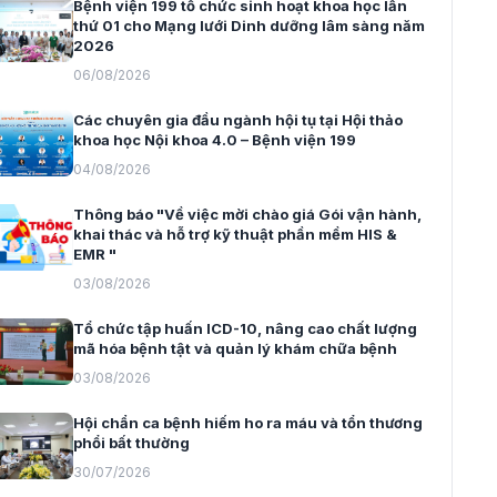
Bệnh viện 199 tổ chức sinh hoạt khoa học lần
thứ 01 cho Mạng lưới Dinh dưỡng lâm sàng năm
2026
06/08/2026
Các chuyên gia đầu ngành hội tụ tại Hội thảo
khoa học Nội khoa 4.0 – Bệnh viện 199
04/08/2026
Thông báo "Về việc mời chào giá Gói vận hành,
khai thác và hỗ trợ kỹ thuật phần mềm HIS &
EMR "
03/08/2026
Tổ chức tập huấn ICD-10, nâng cao chất lượng
mã hóa bệnh tật và quản lý khám chữa bệnh
03/08/2026
Hội chẩn ca bệnh hiếm ho ra máu và tổn thương
phổi bất thường
30/07/2026