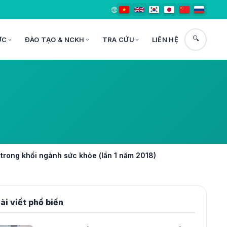
🌐
🔍
ỨC
ĐÀO TẠO & NCKH
TRA CỨU
LIÊN HỆ
trong khối ngành sức khỏe (lần 1 năm 2018)
ài viết phổ biến