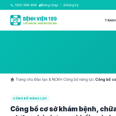
📞
1900 986 868
🔐
Đăng nhập
|
📝
Đăng ký
TRAN
🏠
Trang chủ
/
Đào tạo & NCKH
/
Công bố năng lực
/
Công bố cơ
CÔNG BỐ NĂNG LỰC
Công bố cơ sở khám bệnh, chữa