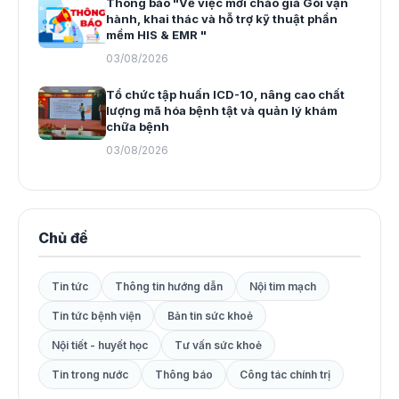
Thông báo "Về việc mời chào giá Gói vận
hành, khai thác và hỗ trợ kỹ thuật phần
mềm HIS & EMR "
03/08/2026
Tổ chức tập huấn ICD-10, nâng cao chất
lượng mã hóa bệnh tật và quản lý khám
chữa bệnh
03/08/2026
Chủ đề
Tin tức
Thông tin hướng dẫn
Nội tim mạch
Tin tức bệnh viện
Bản tin sức khoẻ
Nội tiết - huyết học
Tư vấn sức khoẻ
Tin trong nước
Thông báo
Công tác chính trị