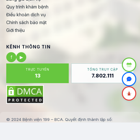
Quy trình khám bệnh
Điều khoản dịch vụ
Chính sách bảo mật
Giới thiệu
KÊNH THÔNG TIN
f
▶
TRỰC TUYẾN
TỔNG TRUY CẬP
13
7.802.111
© 2024 Bệnh viện 199 – BCA. Quyết định thành lập số:
123/BV199-KHTH
✉️ banbientap@benhvien199.vn