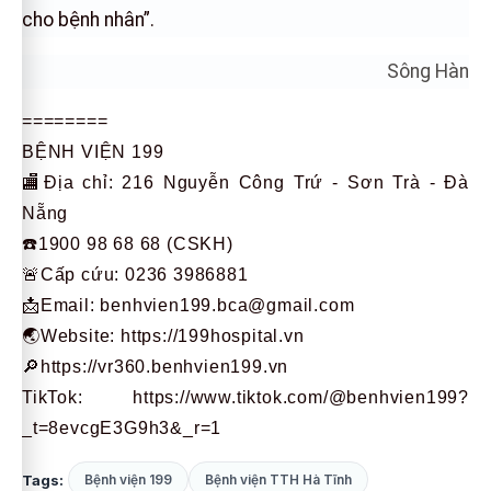
cho bệnh nhân”.
Sông Hàn
========
BỆNH VIỆN 199
🏬Địa chỉ: 216 Nguyễn Công Trứ - Sơn Trà - Đà
Nẵng
☎️1900 98 68 68 (CSKH)
🚨Cấp cứu: 0236 3986881
📩Email: benhvien199.bca@gmail.com
🌏Website:
https://199hospital.vn
🔎https://vr360.benhvien199.vn
TikTok: https://www.tiktok.com/@benhvien199?
_t=8evcgE3G9h3&_r=1
Tags:
Bệnh viện 199
Bệnh viện TTH Hà Tĩnh