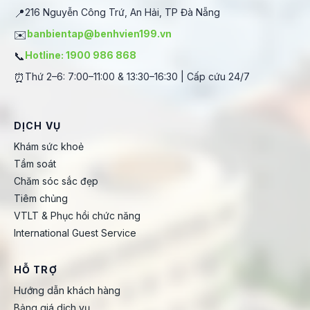
📍
216 Nguyễn Công Trứ, An Hải, TP Đà Nẵng
✉️
banbientap@benhvien199.vn
📞
Hotline: 1900 986 868
⏰
Thứ 2–6: 7:00–11:00 & 13:30–16:30 | Cấp cứu 24/7
DỊCH VỤ
Khám sức khoẻ
Tầm soát
Chăm sóc sắc đẹp
Tiêm chủng
VTLT & Phục hồi chức năng
International Guest Service
HỖ TRỢ
Hướng dẫn khách hàng
Bảng giá dịch vụ