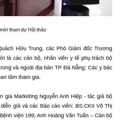
 mời tham dự Hội thảo
Quách Hữu Trung, các Phó Giám đốc Trương
i là các cán bộ, nhân viên y tế phụ trách bộ
 trong và ngoài địa bàn TP Đà Nẵng; Các y bác
uan tâm tham gia.
ên gia Marketing Nguyễn Anh Hiệp -
tác giả bộ
ò diễn giả và các Báo cáo viên: BS.CKII Võ Thị
Bệnh viện 199; Anh Hoàng Văn Tuấn – Cán bộ