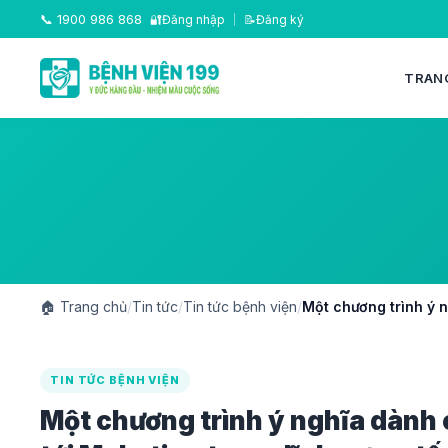
📞
1900 986 868
🔐
Đăng nhập
|
📝
Đăng ký
TRAN
🏠
Trang chủ
/
Tin tức
/
Tin tức bệnh viện
/
Một chương trình ý n
TIN TỨC BỆNH VIỆN
Một chương trình ý nghĩa dành