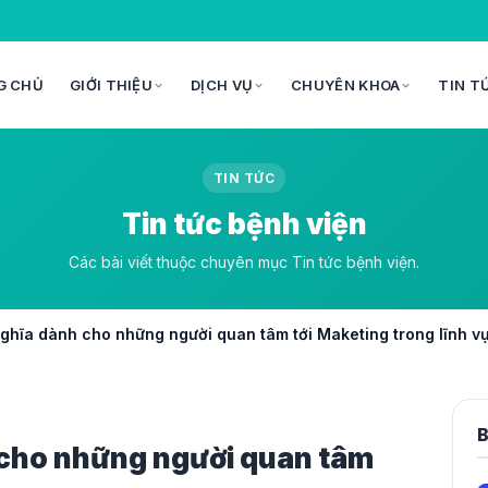
G CHỦ
GIỚI THIỆU
DỊCH VỤ
CHUYÊN KHOA
TIN T
TIN TỨC
Tin tức bệnh viện
Các bài viết thuộc chuyên mục Tin tức bệnh viện.
ghĩa dành cho những người quan tâm tới Maketing trong lĩnh vự
B
 cho những người quan tâm