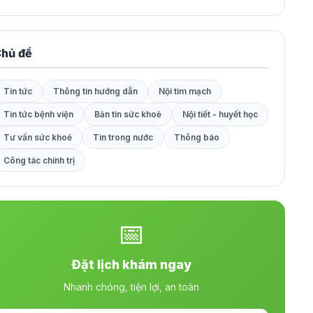
hủ đề
Tin tức
Thông tin hướng dẫn
Nội tim mạch
Tin tức bệnh viện
Bản tin sức khoẻ
Nội tiết - huyết học
Tư vấn sức khoẻ
Tin trong nước
Thông báo
Công tác chính trị
📅
Đặt lịch khám ngay
Nhanh chóng, tiện lợi, an toàn