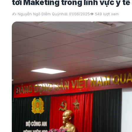
tới Maketing trong lĩnh vực y tế
✍️ Nguyễn Ngô Diễm Quỳnh
📅 01/06/2025
👁️
549
lượt xem