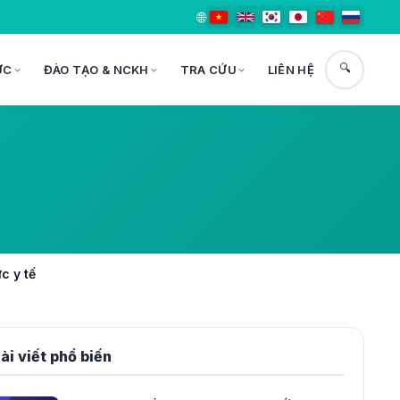
🌐
🔍
ỨC
ĐÀO TẠO & NCKH
TRA CỨU
LIÊN HỆ
c y tế
ài viết phổ biến