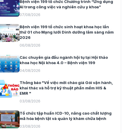
Bệnh viện 199 tổ chức Chương trình “Ứng dụng
AI trong công việc và nghiên cứu y khoa”
07/08/2026
Bệnh viện 199 tổ chức sinh hoạt khoa học lần
thứ 01 cho Mạng lưới Dinh dưỡng lâm sàng năm
2026
06/08/2026
Các chuyên gia đầu ngành hội tụ tại Hội thảo
khoa học Nội khoa 4.0 – Bệnh viện 199
04/08/2026
Thông báo "Về việc mời chào giá Gói vận hành,
khai thác và hỗ trợ kỹ thuật phần mềm HIS &
EMR "
03/08/2026
Tổ chức tập huấn ICD-10, nâng cao chất lượng
mã hóa bệnh tật và quản lý khám chữa bệnh
03/08/2026