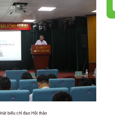
át biểu chỉ đạo Hội thảo