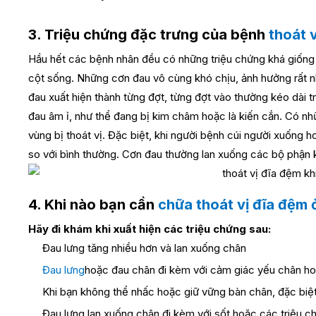
3. Triệu chứng đặc trưng của bệnh
thoát 
Hầu hết các bệnh nhân đều có những triệu chứng khá giống 
cột sống. Những cơn đau vô cùng khó chịu, ảnh hưởng rất 
đau xuất hiện thành từng đợt, từng đợt vào thường kéo dài 
đau âm ỉ, như thể đang bị kim châm hoặc là kiến cắn. Có nhữ
vùng bị thoát vị.
Đặc biệt, khi người bệnh cúi người xuống h
so với bình thường. Cơn đau thường lan xuống các bộ phận k
4. Khi nào bạn cần
chữa thoát vị đĩa đệm
Hãy đi khám khi xuất hiện các triệu chứng sau:
Đau lưng tăng nhiều hơn và lan xuống chân
Đau lưng
hoặc đau chân đi kèm với cảm giác yếu chân hoặ
Khi bạn không thể nhấc hoặc giữ vững bàn chân, đặc biệt
Đau lưng lan xuống chân đi kèm với sốt hoặc các triệu c