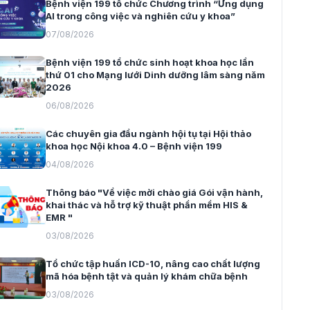
Bệnh viện 199 tổ chức Chương trình “Ứng dụng
AI trong công việc và nghiên cứu y khoa”
07/08/2026
Bệnh viện 199 tổ chức sinh hoạt khoa học lần
thứ 01 cho Mạng lưới Dinh dưỡng lâm sàng năm
2026
06/08/2026
Các chuyên gia đầu ngành hội tụ tại Hội thảo
khoa học Nội khoa 4.0 – Bệnh viện 199
04/08/2026
Thông báo "Về việc mời chào giá Gói vận hành,
khai thác và hỗ trợ kỹ thuật phần mềm HIS &
EMR "
03/08/2026
Tổ chức tập huấn ICD-10, nâng cao chất lượng
mã hóa bệnh tật và quản lý khám chữa bệnh
03/08/2026