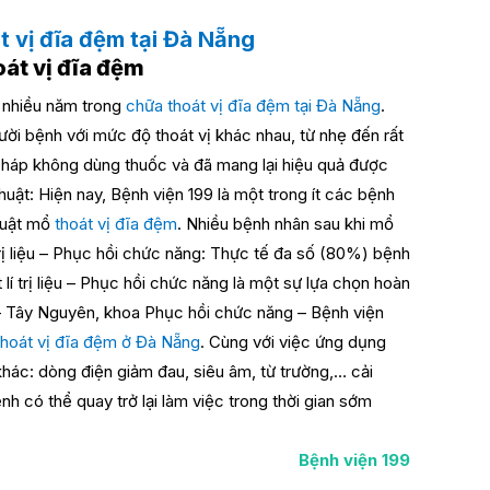
t vị đĩa đệm tại Đà Nẵng
m nhiều năm trong
chữa thoát vị đĩa đệm tại Đà Nẵng
.
gười bệnh với mức độ thoát vị khác nhau, từ nhẹ đến rất
pháp không dùng thuốc và đã mang lại hiệu quả được
huật: Hiện nay, Bệnh viện 199 là một trong ít các bệnh
thuật mổ
thoát vị đĩa đệm
. Nhiều bệnh nhân sau khi mổ
 trị liệu – Phục hồi chức năng: Thực tế đa số (80%) bệnh
lí trị liệu – Phục hồi chức năng là một sự lựa chọn hoàn
 – Tây Nguyên, khoa Phục hồi chức năng – Bệnh viện
thoát vị đĩa đệm ở Đà Nẵng
. Cùng với việc ứng dụng
 khác: dòng điện giảm đau, siêu âm, từ trường,… cải
h có thể quay trở lại làm việc trong thời gian sớm
Bệnh viện 199