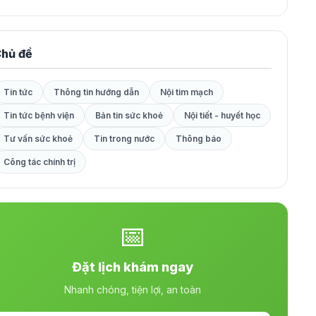
hủ đề
Tin tức
Thông tin hướng dẫn
Nội tim mạch
Tin tức bệnh viện
Bản tin sức khoẻ
Nội tiết - huyết học
Tư vấn sức khoẻ
Tin trong nước
Thông báo
Công tác chính trị
📅
Đặt lịch khám ngay
Nhanh chóng, tiện lợi, an toàn