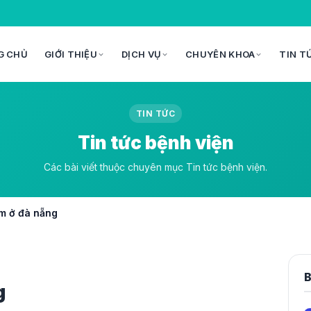
G CHỦ
GIỚI THIỆU
DỊCH VỤ
CHUYÊN KHOA
TIN T
TIN TỨC
Tin tức bệnh viện
Các bài viết thuộc chuyên mục Tin tức bệnh viện.
ệm ở đà nẵng
B
g