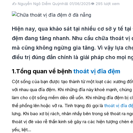
✍️ Nguyễn Ngô Diễm Quỳnh
📅 01/06/2025
👁️
295
lượt xem
Hiện nay, qua khảo sát tại nhiều cơ sở y tế tạ
đệm đang tăng nhanh. Nhu cầu chữa thoát vị 
mà cũng không ngừng gia tăng. Vì vậy lựa ch
điều trị đúng đắn chính là giải pháp cho mọi n
1.Tổng quan về bệnh
thoát vị đĩa đệm
Cột sống của bạn được tạo thành từ một loạt các xương đố
với nhau qua đĩa đệm.
Khi những đĩa này khoẻ mạnh, chúng
làm cho cột sống mềm dẻo dễ uốn. Khi những đĩa đệm bị ch
thể phồng lên hoặc vỡ ra. Tình trạng đó gọi là
thoát vị đĩa 
lưng. Khi bao xơ bị rách, nhân nhầy bên trong sẽ thoát ra ngo
thoát vị đè vào rễ thần kinh sẽ gây ra các hiện tượng chèn é
yếu, liệt…