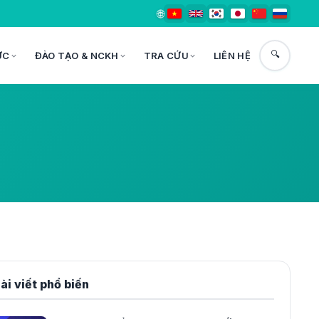
🌐
🔍
ỨC
ĐÀO TẠO & NCKH
TRA CỨU
LIÊN HỆ
ài viết phổ biến