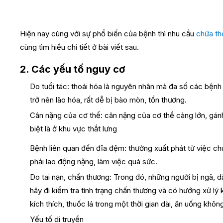
Hiện nay cùng với sự phổ biến của bệnh thì nhu cầu
chữa th
cùng tìm hiểu chi tiết ở bài viết sau.
2. Các yếu tố nguy cơ
Do tuổi tác: thoái hóa là nguyên nhân mà đa số các bệnh
trở nên lão hóa, rất dễ bị bào mòn, tổn thương.
Cân nặng của cơ thể: cân nặng của cơ thể càng lớn, gá
biệt là ở khu vực thắt lưng
Bệnh liên quan đến đĩa đệm: thường xuất phát từ việc chú
phải lao động nặng, làm việc quá sức.
Do tai nạn, chấn thương: Trong đó, những người bị ngã,
hãy đi kiểm tra tình trạng chấn thương và có hướng xử lý k
kích thích, thuốc lá trong một thời gian dài, ăn uống khôn
Yếu tố di truyền