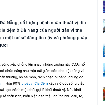
i Đà Nẵng, số lượng bệnh nhân thoát vị đĩa
đĩa đệm ở Đà Nẵng của người dân vì thế
ọn một cơ sở đáng tin cậy và phương pháp
gười
t sống xếp chồng lên nhau, những xương này được nối
 có chức năng như một cái giảm sóc cho cột sống và
ấn thương, nó sẽ mòn, rách hoặc bị bệnh, chúng có
đệm
.
Hơn 90%
thoát vị đĩa đệm
xảy ra ở cột sống thắt
ài, tạo thành một khối gọi là khối thoát vị. Nếu khối
p rễ thần kinh, biểu hiện các triệu chứng như đau, tê,