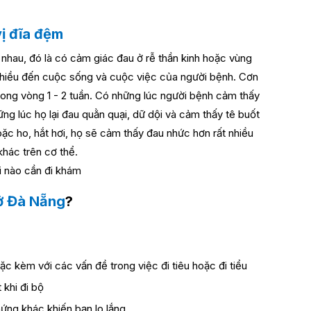
vị đĩa đệm
nhau, đó là có cảm giác đau ở rễ thần kinh hoặc vùng
nhiều đến cuộc sống và cuộc việc của người bệnh.
Cơn
trong vòng 1 - 2 tuần. Có những lúc người bệnh cảm thấy
ng lúc họ lại đau quằn quại, dữ dội và cảm thấy tê buốt
oặc ho, hắt hơi, họ sẽ cảm thấy đau nhức hơn rất nhiều
hác trên cơ thể.
 ở Đà Nẵng
?
c kèm với các vấn đề trong việc đi tiêu hoặc đi tiểu
 khi đi bộ
hứng khác khiến bạn lo lắng