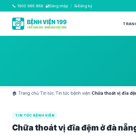
📞
1900 986 868
🔐
Đăng nhập
|
📝
Đăng ký
TRAN
🏠
Trang chủ
/
Tin tức
/
Tin tức bệnh viện
/
Chữa thoát vị đĩa đ
TIN TỨC BỆNH VIỆN
Chữa thoát vị đĩa đệm ở đà nẵn