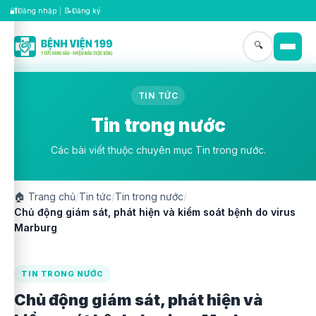
🔐
📝
Đăng nhập
|
Đăng ký
🔍
TIN TỨC
Tin trong nước
Các bài viết thuộc chuyên mục Tin trong nước.
🏠
Trang chủ
/
Tin tức
/
Tin trong nước
/
Chủ động giám sát, phát hiện và kiểm soát bệnh do virus
Marburg
TIN TRONG NƯỚC
Chủ động giám sát, phát hiện và