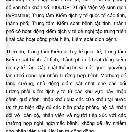
có văn bản khẩn số 1006/DP-DT gửi Viện Vệ sinh dịch
tễ/Pasteur; Trung tâm Kiểm dịch y tế quốc tế các tỉnh,
thành phố; Trung tâm Kiểm soát bệnh tật tỉnh, thành
phố có hoạt động kiểm dịch y tế đề nghị tập trung triển
khai các hoạt động phát hiện, kiểm soát dịch bệnh.
Theo đó, Trung tâm Kiểm dịch y tế quốc tế, Trung tâm
Kiểm soát bệnh tật tỉnh, thành phố có hoạt động kiểm
dịch y tế cần: Cập nhật thông tin về các quốc gia/vùng
lãnh thổ đang ghi nhận trường hợp bệnh Marburg để
tăng cường, chủ động giám sát chặt chẽ các đối
tượng phải kiểm dịch y tế từ các khu vực này nhập
cảnh, quá cảnh, nhập khẩu qua các cửa khẩu tại nước
ta; thực hiện đầy đủ các biện pháp phòng hộ cá nhân
đối với cán bộ, nhân viên và người tiếp xúc với các
trường hợp nghi ngờ/mắc bệnh, không để lây nhiễm
cho nhân viên y tế, lây lan ra cộng đồng.