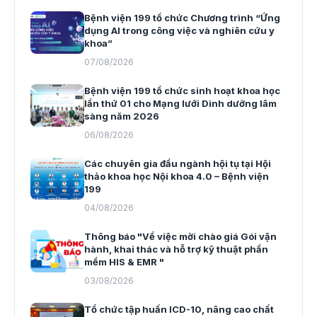
Bệnh viện 199 tổ chức Chương trình “Ứng
dụng AI trong công việc và nghiên cứu y
khoa”
07/08/2026
Bệnh viện 199 tổ chức sinh hoạt khoa học
lần thứ 01 cho Mạng lưới Dinh dưỡng lâm
sàng năm 2026
06/08/2026
Các chuyên gia đầu ngành hội tụ tại Hội
thảo khoa học Nội khoa 4.0 – Bệnh viện
199
04/08/2026
Thông báo "Về việc mời chào giá Gói vận
hành, khai thác và hỗ trợ kỹ thuật phần
mềm HIS & EMR "
03/08/2026
Tổ chức tập huấn ICD-10, nâng cao chất