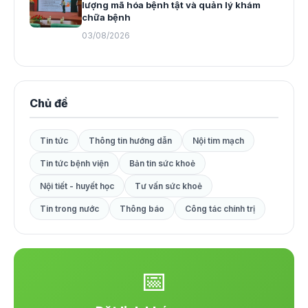
lượng mã hóa bệnh tật và quản lý khám
chữa bệnh
03/08/2026
Chủ đề
Tin tức
Thông tin hướng dẫn
Nội tim mạch
Tin tức bệnh viện
Bản tin sức khoẻ
Nội tiết - huyết học
Tư vấn sức khoẻ
Tin trong nước
Thông báo
Công tác chính trị
📅