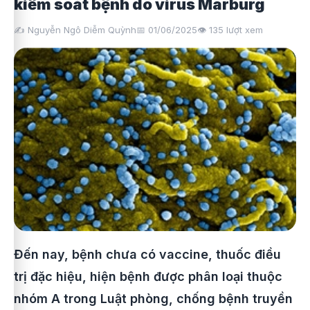
kiểm soát bệnh do virus Marburg
✍️ Nguyễn Ngô Diễm Quỳnh
📅 01/06/2025
👁️
135
lượt xem
Đến nay, bệnh chưa có vaccine, thuốc điều
trị đặc hiệu, hiện bệnh được phân loại thuộc
nhóm A trong Luật phòng, chống bệnh truyền