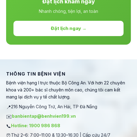
Đặt lịch khám ngay
Nhanh chóng, tiện lợi, an toàn
Đặt lịch ngay →
THÔNG TIN BỆNH VIỆN
Bệnh viện hạng I trực thuộc Bộ Công An. Với hơn 22 chuyên
khoa và 200+ bác sĩ chuyên môn cao, chúng tôi cam kết
mang lại dịch vụ y tế chất lượng.
📍
216 Nguyễn Công Trứ, An Hải, TP Đà Nẵng
✉️
banbientap@benhvien199.vn
📞
Hotline: 1900 986 868
⏰
Thứ 2–6: 7:00–11:00 & 13:30–16:30 | Cấp cứu 24/7