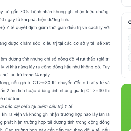
y có gần 70% bệnh nhân không ghi nhận triệu chứng.
0 ngày từ khi phát hiện dương tính.
C
ộ Y tế quyết định giảm thời gian điều trị và cách ly với
g được chăm sóc, điều trị tại các cơ sở y tế, sẽ xét
ệm dương tính nhưng chỉ số nồng độ vi rút thấp (giá trị
 ly vì khả năng lây ra cộng đồng hầu như không có. Tuy
 nơi lưu trú trong 14 ngày.
đồng, nếu giá trị CT>=30 thì chuyển đến cơ sở y tế và
lần 2 âm tính hoặc dương tính nhưng giá trị CT>=30 thì
ế như trên.
 các đại biểu tại điểm cầu Bộ Y tế
khi ra viện và không ghi nhận trường hợp nào lây lan ra
g phát hiện trường hợp tái dương tính trong cộng đồng
ch. Các trường hợp này cần tiếp tục theo dõi y tế, nếu