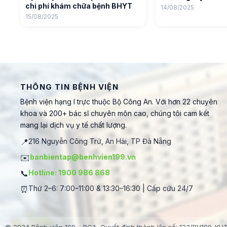
chi phí khám chữa bệnh BHYT
14/08/2025
15/08/2025
THÔNG TIN BỆNH VIỆN
Bệnh viện hạng I trực thuộc Bộ Công An. Với hơn 22 chuyên
khoa và 200+ bác sĩ chuyên môn cao, chúng tôi cam kết
mang lại dịch vụ y tế chất lượng.
📍
216 Nguyễn Công Trứ, An Hải, TP Đà Nẵng
✉️
banbientap@benhvien199.vn
📞
Hotline: 1900 986 868
⏰
Thứ 2–6: 7:00–11:00 & 13:30–16:30 | Cấp cứu 24/7