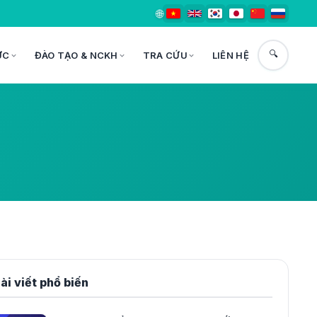
🌐
🔍
ỨC
ĐÀO TẠO & NCKH
TRA CỨU
LIÊN HỆ
ài viết phổ biến