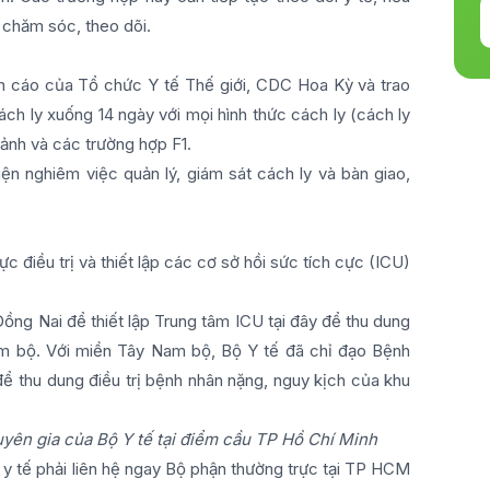
c chăm sóc, theo dõi.
ến cáo của Tổ chức Y tế Thế giới, CDC Hoa Kỳ và trao
ách ly xuống 14 ngày với mọi hình thức cách ly (cách ly
cảnh và các trường hợp F1.
ện nghiêm việc quản lý, giám sát cách ly và bàn giao,
ực điều trị và thiết lập các cơ sở hồi sức tích cực (ICU)
ng Nai để thiết lập Trung tâm ICU tại đây để thu dung
am bộ. Với miền Tây Nam bộ, Bộ Y tế đã chỉ đạo Bệnh
ể thu dung điều trị bệnh nhân nặng, nguy kịch của khu
ên gia của Bộ Y tế tại điểm cầu TP Hồ Chí Minh
ở y tế phải liên hệ ngay Bộ phận thường trực tại TP HCM