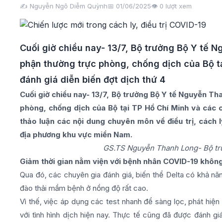
✍️ Nguyễn Ngô Diễm Quỳnh
📅 01/06/2025
👁️
0
lượt xem
Cuối giờ chiều nay- 13/7, Bộ trưởng Bộ Y tế 
phận thường trực phòng, chống dịch của Bộ t
đánh giá diễn biến đợt dịch thứ 4
Cuối giờ chiều nay- 13/7, Bộ trưởng Bộ Y tế Nguyễn Th
phòng, chống dịch của Bộ tại TP Hồ Chí Minh và các c
thảo luận các nội dung chuyên môn về điều trị, cách 
địa phương khu vực miền Nam.
GS.TS Nguyễn Thanh Long- Bộ trư
Giảm thời gian nằm viện với bệnh nhân COVID-19 không
Qua đó, các chuyên gia đánh giá, biến thể Delta có khả nă
đào thải mầm bệnh ở nồng độ rất cao.
Vì thế, việc áp dụng các test nhanh để sàng lọc, phát hiệ
với tình hình dịch hiện nay. Thực tế cũng đã được đánh gi