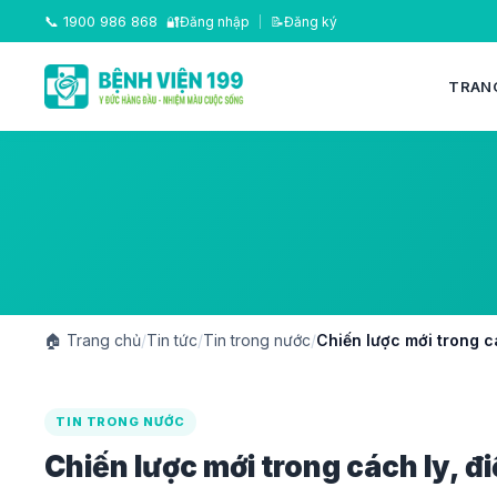
📞
1900 986 868
🔐
Đăng nhập
|
📝
Đăng ký
TRAN
🏠
Trang chủ
/
Tin tức
/
Tin trong nước
/
Chiến lược mới trong cá
TIN TRONG NƯỚC
Chiến lược mới trong cách ly, đ