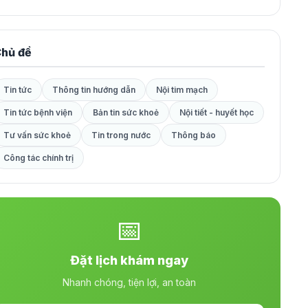
hủ đề
Tin tức
Thông tin hướng dẫn
Nội tim mạch
Tin tức bệnh viện
Bản tin sức khoẻ
Nội tiết - huyết học
Tư vấn sức khoẻ
Tin trong nước
Thông báo
Công tác chính trị
📅
Đặt lịch khám ngay
Nhanh chóng, tiện lợi, an toàn