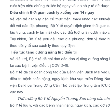
xuất hiện triệu chứng thì liên hệ ngay với cơ sở y tế để đượ
Điều chỉnh thời gian cách ly xuống còn 14 ngày
Về vấn đề cách ly, căn cứ thực tiễn, tham khảo các khuy
đổi với các địa phương, Bộ Y tế quyết định giảm thời gian c
tập trung, cách ly tại nhà) cho các đối tượng là người nhập 
Tuy nhiên, Bộ Y tế yêu cầu các địa phương, đơn vị thực hi
theo dõi y tế sau cách ly theo quy định.
Tiếp tục tăng cường năng lực điều trị
Về điều trị, Bộ Y tế đã chỉ đạo các đơn vị tăng cường năng l
tại các bệnh viện điều trị COVID-19.
Bộ Y tế đã cử đoàn công tác của Bệnh viện Bạch Mai vào Đồ
điều trị bệnh nhân nặng, nguy kịch khu vực miền Đông N
viện Đa khoa Trung ương Cần Thơ thiết lập Trung tâm ICU đ
vực này.
Thứ trưởng Bộ Y tế Nguyễn Trường Sơn cùng các chuy
Bộ Y tế lưu ý, với các bệnh nhân nặng, nguy kịch, các cơ s