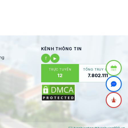
KÊNH THÔNG TIN
ng
f
▶
TRỰC TUYẾN
TỔNG TRUY CẬP
12
7.802.111