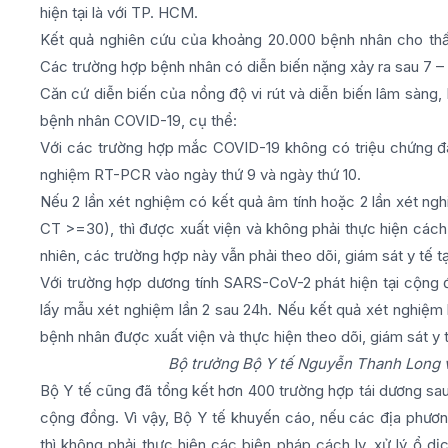
hiện tại là với TP. HCM.
Kết quả nghiên cứu của khoảng 20.000 bệnh nhân cho thấ
Các trường hợp bệnh nhân có diễn biến nặng xảy ra sau 7 – 1
Căn cứ diễn biến của nồng độ vi rút và diễn biến lâm sàng, B
bệnh nhân COVID-19, cụ thể:
Với các trường hợp mắc COVID-19 không có triệu chứng đan
nghiệm RT-PCR vào ngày thứ 9 và ngày thứ 10.
Nếu 2 lần xét nghiệm có kết quả âm tính hoặc 2 lần xét nghi
CT >=30), thì được xuất viện và không phải thực hiện cách
nhiên, các trường hợp này vẫn phải theo dõi, giám sát y tế tại
Với trường hợp dương tính SARS-CoV-2 phát hiện tại cộng 
lấy mẫu xét nghiệm lần 2 sau 24h. Nếu kết quả xét nghiệm 
bệnh nhân được xuất viện và thực hiện theo dõi, giám sát y t
Bộ trưởng Bộ Y tế Nguyễn Thanh Long và
Bộ Y tế cũng đã tổng kết hơn 400 trường hợp tái dương sau 
cộng đồng. Vì vậy, Bộ Y tế khuyến cáo, nếu các địa phươn
thì không phải thực hiện các biện pháp cách ly, xử lý ổ dị