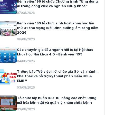
Bệnh viện 199 tổ chức Chương trình “Ứng dụng
AI trong công việc và nghiên cứu y khoa”
07/08/2026
Bệnh viện 199 tổ chức sinh hoạt khoa học lần
thứ 01 cho Mạng lưới Dinh dưỡng lâm sàng năm
2026
06/08/2026
Các chuyên gia đầu ngành hội tụ tại Hội thảo
khoa học Nội khoa 4.0 – Bệnh viện 199
04/08/2026
Thông báo "Về việc mời chào giá Gói vận hành,
khai thác và hỗ trợ kỹ thuật phần mềm HIS &
EMR "
03/08/2026
Tổ chức tập huấn ICD-10, nâng cao chất lượng
mã hóa bệnh tật và quản lý khám chữa bệnh
03/08/2026