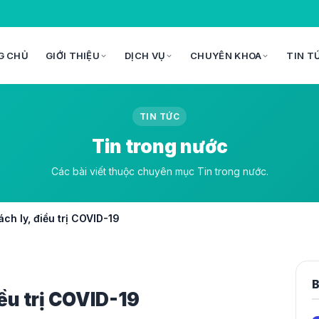
G CHỦ
GIỚI THIỆU
DỊCH VỤ
CHUYÊN KHOA
TIN T
TIN TỨC
Tin trong nước
Các bài viết thuộc chuyên mục Tin trong nước.
ch ly, điều trị COVID-19
B
iều trị COVID-19