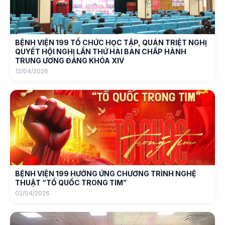
BỆNH VIỆN 199 TỔ CHỨC HỌC TẬP, QUÁN TRIỆT NGHỊ
QUYẾT HỘI NGHỊ LẦN THỨ HAI BAN CHẤP HÀNH
TRUNG ƯƠNG ĐẢNG KHÓA XIV
12/04/2026
BỆNH VIỆN 199 HƯỞNG ỨNG CHƯƠNG TRÌNH NGHỆ
THUẬT “TỔ QUỐC TRONG TIM”
02/04/2026