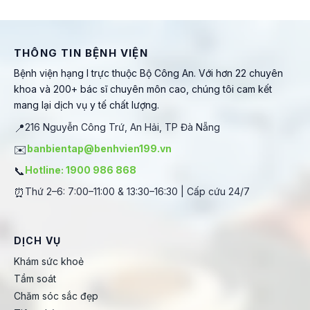
THÔNG TIN BỆNH VIỆN
Bệnh viện hạng I trực thuộc Bộ Công An. Với hơn 22 chuyên
khoa và 200+ bác sĩ chuyên môn cao, chúng tôi cam kết
mang lại dịch vụ y tế chất lượng.
📍
216 Nguyễn Công Trứ, An Hải, TP Đà Nẵng
✉️
banbientap@benhvien199.vn
📞
Hotline: 1900 986 868
⏰
Thứ 2–6: 7:00–11:00 & 13:30–16:30 | Cấp cứu 24/7
DỊCH VỤ
Khám sức khoẻ
Tầm soát
Chăm sóc sắc đẹp