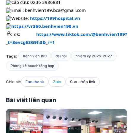
Cấp cứu: 0236 3986881
Email: benhvien199.bca@gmail.com
Website:
https://199hospital.vn
https://vr360.benhvien199.vn
TikTok:
https://www.tiktok.com/@benhvien199?
_t=8evcgE3G9h3&_r=1
Tags:
bệnh viện 199
đại hội
nhiệm kỳ 2025-2027
Phòng kế hoạch tổng hợp
Chia sẻ:
Facebook
Zalo
Sao chép link
Bài viết liên quan