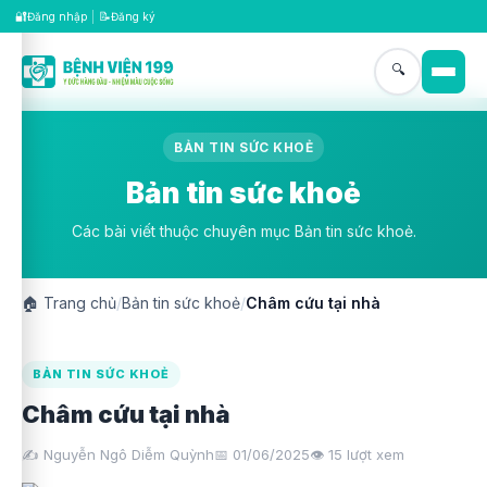
🔐
📝
Đăng nhập
|
Đăng ký
🔍
BẢN TIN SỨC KHOẺ
Bản tin sức khoẻ
Các bài viết thuộc chuyên mục Bản tin sức khoẻ.
🏠
Trang chủ
/
Bản tin sức khoẻ
/
Châm cứu tại nhà
BẢN TIN SỨC KHOẺ
Châm cứu tại nhà
✍️ Nguyễn Ngô Diễm Quỳnh
📅 01/06/2025
👁️
15
lượt xem