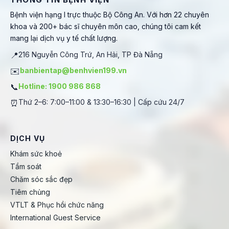
Bệnh viện hạng I trực thuộc Bộ Công An. Với hơn 22 chuyên
khoa và 200+ bác sĩ chuyên môn cao, chúng tôi cam kết
mang lại dịch vụ y tế chất lượng.
📍
216 Nguyễn Công Trứ, An Hải, TP Đà Nẵng
✉️
banbientap@benhvien199.vn
📞
Hotline: 1900 986 868
⏰
Thứ 2–6: 7:00–11:00 & 13:30–16:30 | Cấp cứu 24/7
DỊCH VỤ
Khám sức khoẻ
Tầm soát
Chăm sóc sắc đẹp
Tiêm chủng
VTLT & Phục hồi chức năng
International Guest Service