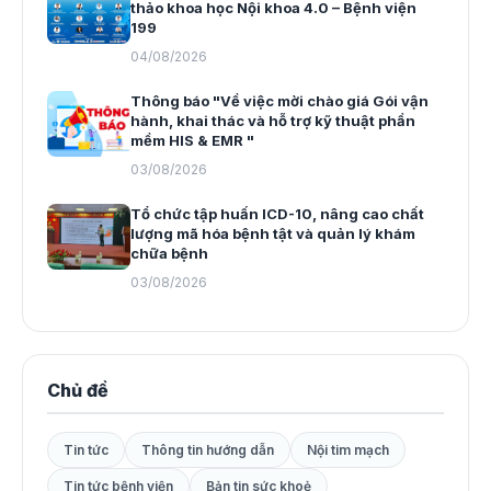
thảo khoa học Nội khoa 4.0 – Bệnh viện
199
04/08/2026
Thông báo "Về việc mời chào giá Gói vận
hành, khai thác và hỗ trợ kỹ thuật phần
mềm HIS & EMR "
03/08/2026
Tổ chức tập huấn ICD-10, nâng cao chất
lượng mã hóa bệnh tật và quản lý khám
chữa bệnh
03/08/2026
Chủ đề
Tin tức
Thông tin hướng dẫn
Nội tim mạch
Tin tức bệnh viện
Bản tin sức khoẻ