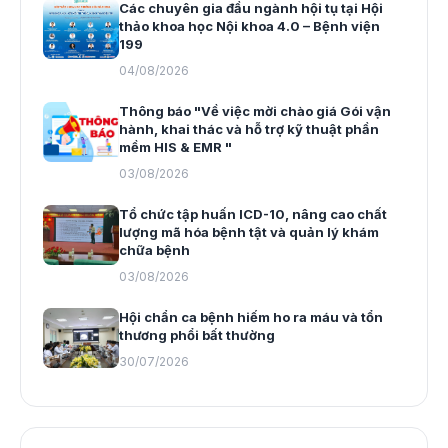
Các chuyên gia đầu ngành hội tụ tại Hội
thảo khoa học Nội khoa 4.0 – Bệnh viện
199
04/08/2026
Thông báo "Về việc mời chào giá Gói vận
hành, khai thác và hỗ trợ kỹ thuật phần
mềm HIS & EMR "
03/08/2026
Tổ chức tập huấn ICD-10, nâng cao chất
lượng mã hóa bệnh tật và quản lý khám
chữa bệnh
03/08/2026
Hội chẩn ca bệnh hiếm ho ra máu và tổn
thương phổi bất thường
30/07/2026