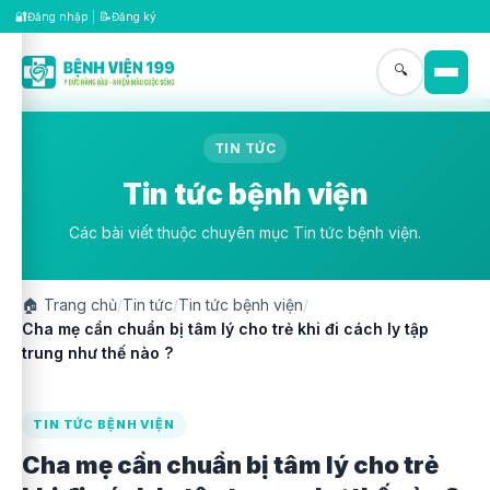
🔐
📝
Đăng nhập
|
Đăng ký
🔍
TIN TỨC
Tin tức bệnh viện
Các bài viết thuộc chuyên mục Tin tức bệnh viện.
🏠
Trang chủ
/
Tin tức
/
Tin tức bệnh viện
/
Cha mẹ cần chuẩn bị tâm lý cho trẻ khi đi cách ly tập
trung như thế nào ?
TIN TỨC BỆNH VIỆN
Cha mẹ cần chuẩn bị tâm lý cho trẻ