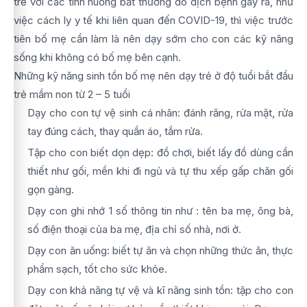
trẻ với các tình huống bất thường do dịch bệnh gây ra, như
việc cách ly y tế khi liên quan đến COVID-19, thì việc trước
tiên bố mẹ cần làm là nên dạy sớm cho con các kỹ năng
sống khi không có bố mẹ bên cạnh.
Những kỹ năng sinh tồn bố mẹ nên dạy trẻ ở độ tuổi bắt đầu
trẻ mầm non từ 2 – 5 tuổi
Dạy cho con tự vệ sinh cá nhân: đánh răng, rửa mặt, rửa
tay đúng cách, thay quần áo, tắm rửa.
Tập cho con biết dọn dẹp: đồ chơi, biết lấy đồ dùng cần
thiết như gối, mền khi đi ngủ và tự thu xếp gấp chăn gối
gọn gàng.
Dạy con ghi nhớ 1 số thông tin như : tên ba mẹ, ông bà,
số điện thoại của ba mẹ, địa chỉ số nhà, nơi ở.
Dạy con ăn uống: biết tự ăn và chọn những thức ăn, thực
phẩm sạch, tốt cho sức khỏe.
Dạy con khả năng tự vệ và kĩ năng sinh tồn: tập cho con