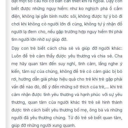
đặt một số câu hỏi cơ bản cần thiết khi ra ngoài. Dạy con
biết được những nguy hiểm: như ko nghịch phá ổ cắm
điện, không lại gần bình nước sôi, không được tự ý bỏ đi
chơi khi không có người lớn đi cùng, không tự ý nhận đồ
người lạ đem cho, nếu gặp trường hợp nguy hiểm thì phải
tìm người lớn nhờ sự giúp đỡ.
Dạy con trẻ biết cách chia sẻ và giúp đỡ người khác:
Luôn để trẻ cảm thấy được yêu thương và chia sẻ. Cha
mẹ hãy quan tâm đến suy nghĩ, tình cảm, lắng nghe ý
kiến, tâm sự của chúng, không để trẻ có cảm giác bị bỏ
rơi, hướng dẫn giải pháp hiệu quả cho trẻ khi trẻ gặp phải
vấn đề nào đó, để ý đến những sở thích của trẻ,… khi trẻ
cảm nhận được tình yêu thương và hạnh phúc với sự yêu
thương, quan tâm của người khác thì trẻ sẽ hình thành
được tính cách biết yêu thương bố mẹ, ông bà và những
người đã yêu thương chúng. Từ đó trẻ sẽ biết quan tâm,
giúp đỡ những người xung quanh.