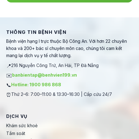
THÔNG TIN BỆNH VIỆN
Bệnh viện hạng I trực thuộc Bộ Công An. Với hơn 22 chuyên
khoa và 200+ bác sĩ chuyên môn cao, chúng tôi cam kết
mang lại dịch vụ y tế chất lượng.
📍
216 Nguyễn Công Trứ, An Hải, TP Đà Nẵng
✉️
banbientap@benhvien199.vn
📞
Hotline: 1900 986 868
⏰
Thứ 2–6: 7:00–11:00 & 13:30–16:30 | Cấp cứu 24/7
DỊCH VỤ
Khám sức khoẻ
Tầm soát