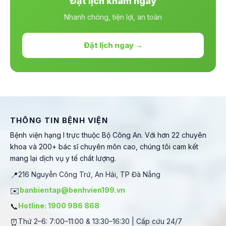
Đặt lịch khám ngay
Nhanh chóng, tiện lợi, an toàn
Đặt lịch ngay →
THÔNG TIN BỆNH VIỆN
Bệnh viện hạng I trực thuộc Bộ Công An. Với hơn 22 chuyên
khoa và 200+ bác sĩ chuyên môn cao, chúng tôi cam kết
mang lại dịch vụ y tế chất lượng.
📍
216 Nguyễn Công Trứ, An Hải, TP Đà Nẵng
✉️
banbientap@benhvien199.vn
📞
Hotline: 1900 986 868
⏰
Thứ 2–6: 7:00–11:00 & 13:30–16:30 | Cấp cứu 24/7