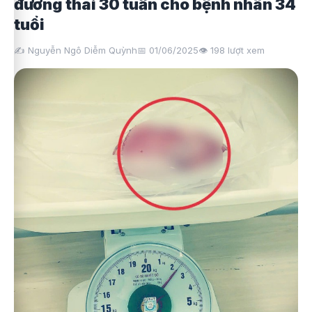
đương thai 30 tuần cho bệnh nhân 34
tuổi
✍️ Nguyễn Ngô Diễm Quỳnh
📅 01/06/2025
👁️
198
lượt xem