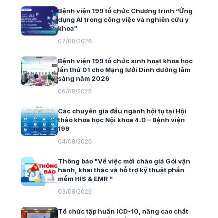
Bệnh viện 199 tổ chức Chương trình “Ứng
dụng AI trong công việc và nghiên cứu y
khoa”
07/08/2026
Bệnh viện 199 tổ chức sinh hoạt khoa học
lần thứ 01 cho Mạng lưới Dinh dưỡng lâm
sàng năm 2026
06/08/2026
Các chuyên gia đầu ngành hội tụ tại Hội
thảo khoa học Nội khoa 4.0 – Bệnh viện
199
04/08/2026
Thông báo "Về việc mời chào giá Gói vận
hành, khai thác và hỗ trợ kỹ thuật phần
mềm HIS & EMR "
03/08/2026
Tổ chức tập huấn ICD-10, nâng cao chất