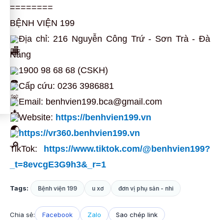
========
BỆNH VIỆN 199
Địa chỉ: 216 Nguyễn Công Trứ - Sơn Trà - Đà
Nẵng
1900 98 68 68 (CSKH)
Cấp cứu: 0236 3986881
Email: benhvien199.bca@gmail.com
Website:
https://benhvien199.vn
https://vr360.benhvien199.vn
TikTok:
https://www.tiktok.com/@benhvien199?
_t=8evcgE3G9h3&_r=1
Tags:
Bệnh viện 199
u xơ
đơn vị phụ sản - nhi
Chia sẻ:
Facebook
Zalo
Sao chép link