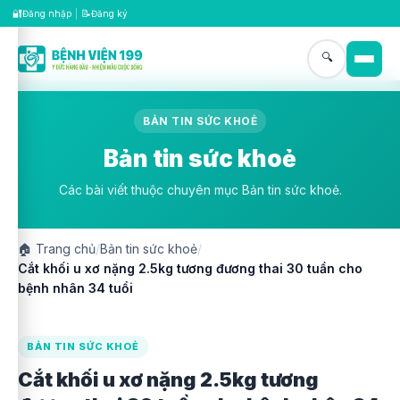
🔐
📝
Đăng nhập
|
Đăng ký
🔍
BẢN TIN SỨC KHOẺ
Bản tin sức khoẻ
Các bài viết thuộc chuyên mục Bản tin sức khoẻ.
🏠
Trang chủ
/
Bản tin sức khoẻ
/
Cắt khối u xơ nặng 2.5kg tương đương thai 30 tuần cho
bệnh nhân 34 tuổi
BẢN TIN SỨC KHOẺ
Cắt khối u xơ nặng 2.5kg tương