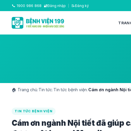
📞
1900 986 868
🔐
Đăng nhập
|
📝
Đăng ký
TRAN
🏠
Trang chủ
/
Tin tức
/
Tin tức bệnh viện
/
Cám ơn ngành Nội tiế
TIN TỨC BỆNH VIỆN
Cám ơn ngành Nội tiết đã giúp c