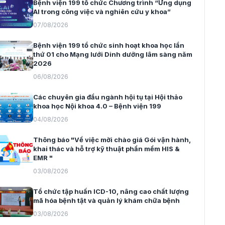
Bệnh viện 199 tổ chức Chương trình “Ứng dụng
AI trong công việc và nghiên cứu y khoa”
07/08/2026
Bệnh viện 199 tổ chức sinh hoạt khoa học lần
thứ 01 cho Mạng lưới Dinh dưỡng lâm sàng năm
2026
06/08/2026
Các chuyên gia đầu ngành hội tụ tại Hội thảo
khoa học Nội khoa 4.0 – Bệnh viện 199
04/08/2026
Thông báo "Về việc mời chào giá Gói vận hành,
khai thác và hỗ trợ kỹ thuật phần mềm HIS &
EMR "
03/08/2026
Tổ chức tập huấn ICD-10, nâng cao chất lượng
mã hóa bệnh tật và quản lý khám chữa bệnh
03/08/2026