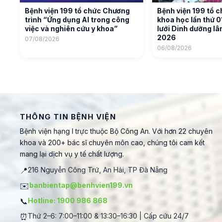
Bệnh viện 199 tổ chức Chương
Bệnh viện 199 tổ c
trình “Ứng dụng AI trong công
khoa học lần thứ 
việc và nghiên cứu y khoa”
lưới Dinh dưỡng l
2026
07/08/2026
06/08/2026
THÔNG TIN BỆNH VIỆN
Bệnh viện hạng I trực thuộc Bộ Công An. Với hơn 22 chuyên
khoa và 200+ bác sĩ chuyên môn cao, chúng tôi cam kết
mang lại dịch vụ y tế chất lượng.
📍
216 Nguyễn Công Trứ, An Hải, TP Đà Nẵng
✉️
banbientap@benhvien199.vn
📞
Hotline: 1900 986 868
⏰
Thứ 2–6: 7:00–11:00 & 13:30–16:30 | Cấp cứu 24/7