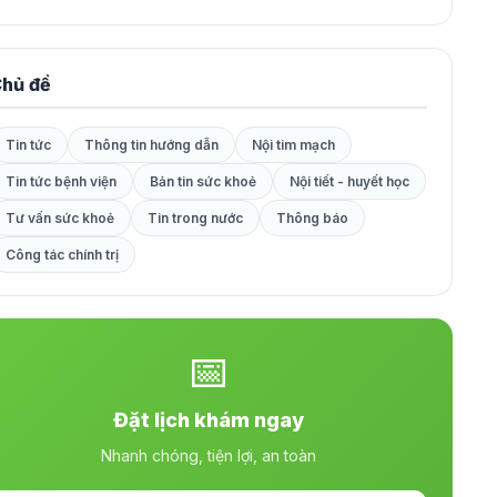
hủ đề
Tin tức
Thông tin hướng dẫn
Nội tim mạch
Tin tức bệnh viện
Bản tin sức khoẻ
Nội tiết - huyết học
Tư vấn sức khoẻ
Tin trong nước
Thông báo
Công tác chính trị
📅
Đặt lịch khám ngay
Nhanh chóng, tiện lợi, an toàn