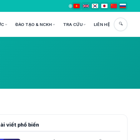
🌐
🔍
ỨC
ĐÀO TẠO & NCKH
TRA CỨU
LIÊN HỆ
ài viết phổ biến