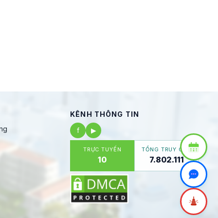
KÊNH THÔNG TIN
ng
f
▶
TRỰC TUYẾN
TỔNG TRUY CẬP
10
7.802.111