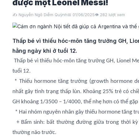
được một Leonel Messi!
✍️ Nguyễn Ngô Diễm Quỳnh
📅 01/06/2025
👁️
282
lượt xem
Thấp bé vì thiếu hóc-môn tăng trưởng GH, Lio
hằng ngày khi ở tuổi 12.
Thấp bé vì thiếu hóc-môn tăng trưởng GH, Lionel Me
tuổi 12.
* Thiếu hormone tăng trưởng (growth hormone defi
nhất gây tình trạng thấp lùn. Khoảng 25% trẻ có chiề
GH khoảng 1/3500 – 1/4000, thể nhẹ hơn có thể gặp
* Hai nhóm nguyên nhân gây thiếu hormone tăng tr
+ Bẩm sinh: bất thường đường giữa trong thời kỳ 
thường não trước.