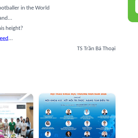
otballer in the World
and...
is height?
need
...
TS Trần Bá Thoại