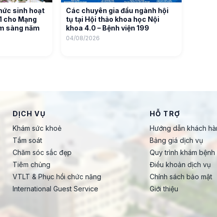
hức sinh hoạt
Các chuyên gia đầu ngành hội
01 cho Mạng
tụ tại Hội thảo khoa học Nội
âm sàng năm
khoa 4.0 – Bệnh viện 199
04/08/2026
DỊCH VỤ
HỖ TRỢ
Khám sức khoẻ
Hướng dẫn khách hà
Tầm soát
Bảng giá dịch vụ
Chăm sóc sắc đẹp
Quy trình khám bệnh
Tiêm chủng
Điều khoản dịch vụ
VTLT & Phục hồi chức năng
Chính sách bảo mật
International Guest Service
Giới thiệu