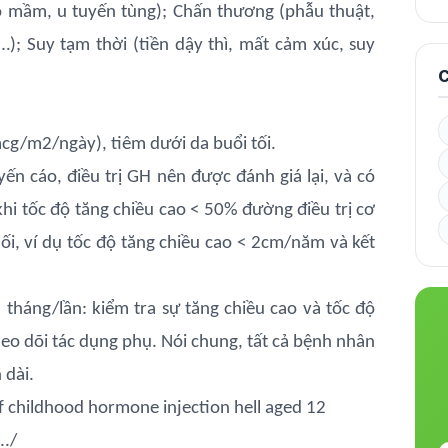
o mầm, u tuyến tùng); Chấn thương (phẫu thuật,
); Suy tạm thời (tiền dậy thì, mất cảm xúc, suy
C
cg/m2/ngày), tiêm dưới da buổi tối.
uyến cáo, điều trị GH nên được đánh giá lại, và có
hi tốc độ tăng chiều cao < 50% đường điều trị cơ
uối, ví dụ tốc độ tăng chiều cao < 2cm/năm và kết
háng/lần: kiểm tra sự tăng chiều cao và tốc độ
heo dõi tác dụng phụ. Nói chung, tất cả bệnh nhân
 dài.
 of childhood hormone injection hell aged 12
../