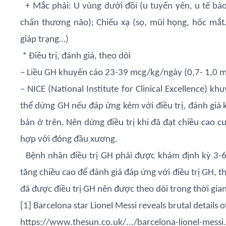
+ Mắc phải: U vùng dưới đồi (u tuyến yên, u tế bà
chấn thương não); Chiếu xạ (sọ, mũi họng, hốc mắt…
giáp trạng…)
* Điều trị, đánh giá, theo dõi
– Liều GH khuyến cáo 23-39 mcg/kg/ngày (0,7- 1,0 m
– NICE (National Institute for Clinical Excellence) kh
thể dừng GH nếu đáp ứng kém với điều trị, đánh giá k
bản ở trên. Nên dừng điều trị khi đã đạt chiều cao c
hợp với đóng đầu xương.
Bệnh nhân điều trị GH phải được khám định kỳ 3-6 t
tăng chiều cao để đánh giá đáp ứng với điều trị GH, t
đã được điều trị GH nên được theo dõi trong thời gian
[1] Barcelona star Lionel Messi reveals brutal details
https://www.thesun.co.uk/.../barcelona-lionel-messi.