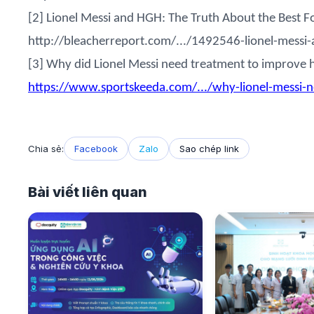
[2] Lionel Messi and HGH: The Truth About the Best Fo
http://bleacherreport.com/.../1492546-lionel-messi-
[3] Why did Lionel Messi need treatment to improve h
https://www.sportskeeda.com/.../why-lionel-messi-
Chia sẻ:
Facebook
Zalo
Sao chép link
Bài viết liên quan