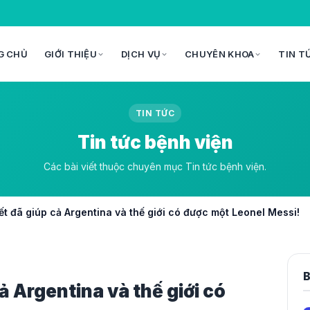
G CHỦ
GIỚI THIỆU
DỊCH VỤ
CHUYÊN KHOA
TIN T
TIN TỨC
Tin tức bệnh viện
Các bài viết thuộc chuyên mục Tin tức bệnh viện.
t đã giúp cả Argentina và thế giới có được một Leonel Messi!
B
ả Argentina và thế giới có