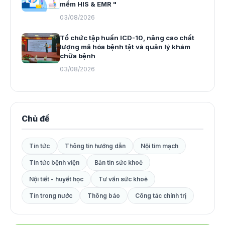
mềm HIS & EMR "
03/08/2026
Tổ chức tập huấn ICD-10, nâng cao chất
lượng mã hóa bệnh tật và quản lý khám
chữa bệnh
03/08/2026
Chủ đề
Tin tức
Thông tin hướng dẫn
Nội tim mạch
Tin tức bệnh viện
Bản tin sức khoẻ
Nội tiết - huyết học
Tư vấn sức khoẻ
Tin trong nước
Thông báo
Công tác chính trị