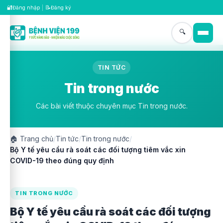
🔐
📝
Đăng nhập
|
Đăng ký
🔍
TIN TỨC
Tin trong nước
Các bài viết thuộc chuyên mục Tin trong nước.
🏠
Trang chủ
/
Tin tức
/
Tin trong nước
/
Bộ Y tế yêu cầu rà soát các đối tượng tiêm vắc xin
COVID-19 theo đúng quy định
TIN TRONG NƯỚC
Bộ Y tế yêu cầu rà soát các đối tượng