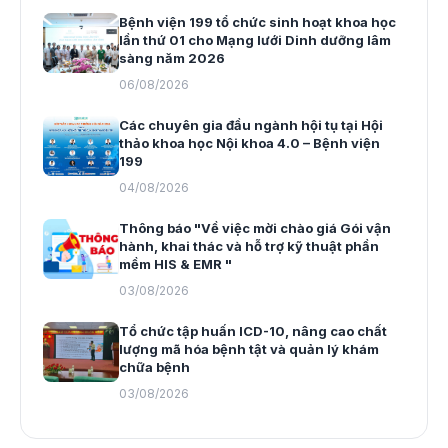
Bệnh viện 199 tổ chức sinh hoạt khoa học
lần thứ 01 cho Mạng lưới Dinh dưỡng lâm
sàng năm 2026
06/08/2026
Các chuyên gia đầu ngành hội tụ tại Hội
thảo khoa học Nội khoa 4.0 – Bệnh viện
199
04/08/2026
Thông báo "Về việc mời chào giá Gói vận
hành, khai thác và hỗ trợ kỹ thuật phần
mềm HIS & EMR "
03/08/2026
Tổ chức tập huấn ICD-10, nâng cao chất
lượng mã hóa bệnh tật và quản lý khám
chữa bệnh
03/08/2026