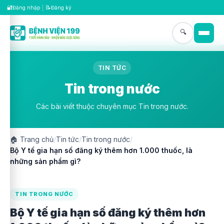
🔐
📝
Đăng nhập
|
Đăng ký
🔍
TIN TỨC
Tin trong nước
Các bài viết thuộc chuyên mục Tin trong nước.
🏠
Trang chủ
/
Tin tức
/
Tin trong nước
/
Bộ Y tế gia hạn số đăng ký thêm hơn 1.000 thuốc, là
những sản phẩm gì?
TIN TRONG NƯỚC
Bộ Y tế gia hạn số đăng ký thêm hơn