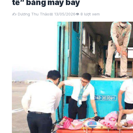
tế” bằng máy bay
✍️ Dương Thu Thảo
📅 13/05/2026
👁️
8
lượt xem