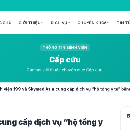
G CHỦ
GIỚI THIỆU
DỊCH VỤ
CHUYÊN KHOA
TIN T
THÔNG TIN BỆNH VIỆN
Cấp cứu
Các bài viết thuộc chuyên mục Cấp cứu.
h viện 199 và Skymed Asia cung cấp dịch vụ “hộ tống y tế” bằ
B
cung cấp dịch vụ “hộ tống y