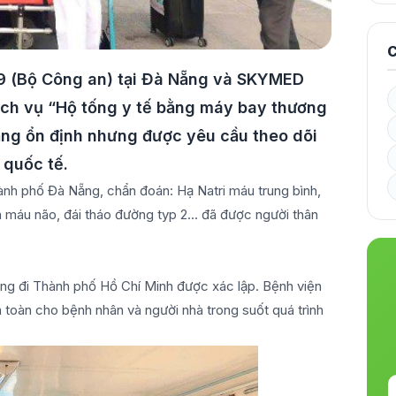
C
99 (Bộ Công an) tại Đà Nẵng và SKYMED
ch vụ “Hộ tống y tế bằng máy bay thương
ạng ổn định nhưng được yêu cầu theo dõi
 quốc tế.
ành phố Đà Nẵng, chẩn đoán: Hạ Natri máu trung bình,
 máu não, đái tháo đường typ 2... đã được người thân
Nẵng đi Thành phố Hồ Chí Minh được xác lập. Bệnh viện
n toàn cho bệnh nhân và người nhà trong suốt quá trình