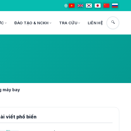
🌐
🔍
ỨC
ĐÀO TẠO & NCKH
TRA CỨU
LIÊN HỆ
ng máy bay
ài viết phổ biến