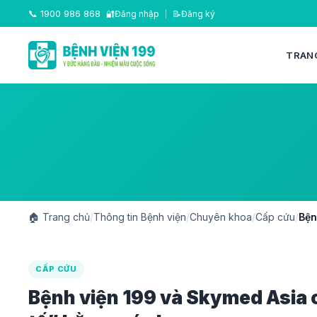
📞
1900 986 868
🔐
Đăng nhập
|
📝
Đăng ký
TRAN
🏠
Trang chủ
/
Thông tin Bệnh viện
/
Chuyên khoa
/
Cấp cứu
/
Bện
CẤP CỨU
Bệnh viện 199 và Skymed Asia 