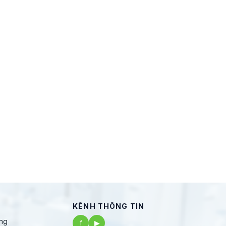
KÊNH THÔNG TIN
ng
f
▶