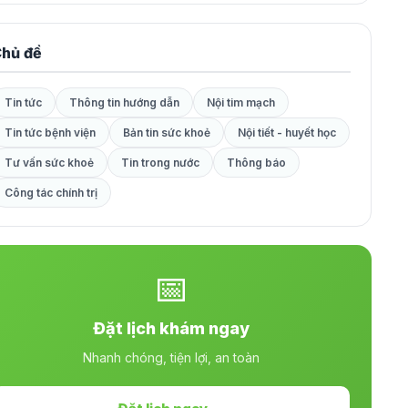
hủ đề
Tin tức
Thông tin hướng dẫn
Nội tim mạch
Tin tức bệnh viện
Bản tin sức khoẻ
Nội tiết - huyết học
Tư vấn sức khoẻ
Tin trong nước
Thông báo
Công tác chính trị
📅
Đặt lịch khám ngay
Nhanh chóng, tiện lợi, an toàn