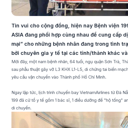
Tin vui cho cộng đồng, hiện nay Bệnh viện 1
ASIA đang phối hợp cùng nhau để cung cấp dị
mại” cho những bệnh nhân đang trong tình tr
bởi chuyên gia y tế tại các tỉnh/thành khác và
Mới đây, một nam bệnh nhân, 64 tuổi, ngụ quận Sơn Trà, Th
sau phẫu thuật gãy vỡ L3 KHX L1-L5, di chứng tai biến mạch
yêu cầu vận chuyển vào Thành phố Hồ Chí Minh.
Ngay lập tức, lịch trình chuyến bay VietnamAirlines từ Đà 
199 đã cử tổ y tế gồm 1 bác sĩ, 1 điều dưỡng để "hộ tống" a
di chuyển.