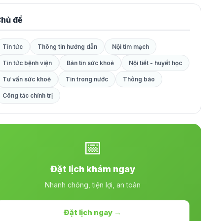
hủ đề
Tin tức
Thông tin hướng dẫn
Nội tim mạch
Tin tức bệnh viện
Bản tin sức khoẻ
Nội tiết - huyết học
Tư vấn sức khoẻ
Tin trong nước
Thông báo
Công tác chính trị
📅
Đặt lịch khám ngay
Nhanh chóng, tiện lợi, an toàn
Đặt lịch ngay →