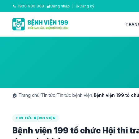
📞
1900 986 868
🔐
Đăng nhập
|
📝
Đăng ký
TRAN
🏠
Trang chủ
/
Tin tức
/
Tin tức bệnh viện
/
Bệnh viện 199 tổ chứ
TIN TỨC BỆNH VIỆN
Bệnh viện 199 tổ chức Hội thi tr