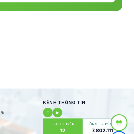
KÊNH THÔNG TIN
ng
f
▶
TRỰC TUYẾN
TỔNG TRUY CẬP
12
7.802.111