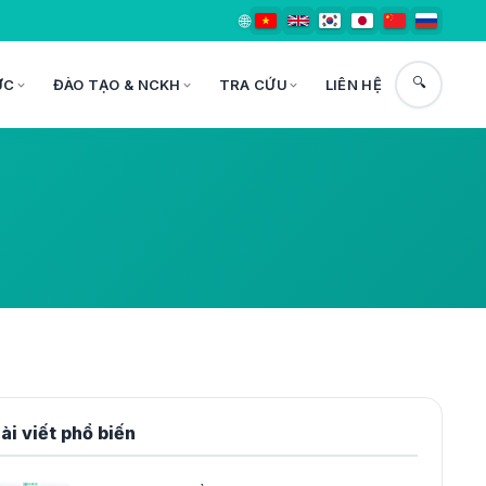
🌐
🔍
ỨC
ĐÀO TẠO & NCKH
TRA CỨU
LIÊN HỆ
ài viết phổ biến