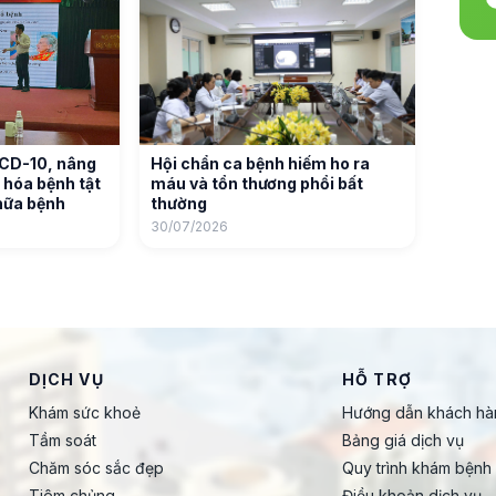
ICD-10, nâng
Hội chẩn ca bệnh hiếm ho ra
 hóa bệnh tật
máu và tổn thương phổi bất
hữa bệnh
thường
30/07/2026
DỊCH VỤ
HỖ TRỢ
Khám sức khoẻ
Hướng dẫn khách hà
Tầm soát
Bảng giá dịch vụ
Chăm sóc sắc đẹp
Quy trình khám bệnh
Tiêm chủng
Điều khoản dịch vụ