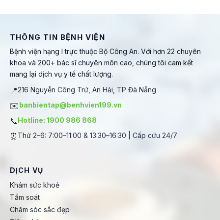
THÔNG TIN BỆNH VIỆN
Bệnh viện hạng I trực thuộc Bộ Công An. Với hơn 22 chuyên
khoa và 200+ bác sĩ chuyên môn cao, chúng tôi cam kết
mang lại dịch vụ y tế chất lượng.
📍
216 Nguyễn Công Trứ, An Hải, TP Đà Nẵng
✉️
banbientap@benhvien199.vn
📞
Hotline: 1900 986 868
⏰
Thứ 2–6: 7:00–11:00 & 13:30–16:30 | Cấp cứu 24/7
DỊCH VỤ
Khám sức khoẻ
Tầm soát
Chăm sóc sắc đẹp