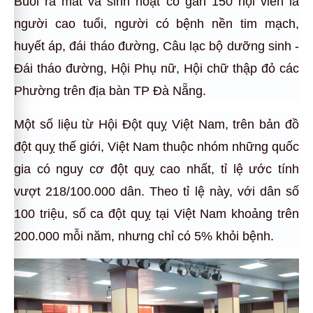
Buổi ra mắt và sinh hoạt có gần 150 hội viên là
người cao tuổi, người có bệnh nền tim mạch,
huyết áp, đái tháo đường, Câu lạc bộ dưỡng sinh -
Đái tháo đường, Hội Phụ nữ, Hội chữ thập đỏ các
Phường trên địa bàn TP Đà Nẵng.
Một số liệu từ Hội Đột quỵ Việt Nam, trên bản đồ
đột quỵ thế giới, Việt Nam thuộc nhóm những quốc
gia có nguy cơ đột quỵ cao nhất, tỉ lệ ước tính
vượt 218/100.000 dân. Theo tỉ lệ này, với dân số
100 triệu, số ca đột quỵ tại Việt Nam khoảng trên
200.000 mỗi năm, nhưng chỉ có 5% khỏi bệnh.