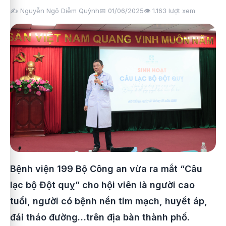
✍️ Nguyễn Ngô Diễm Quỳnh
📅 01/06/2025
👁️
1.163
lượt xem
Bệnh viện 199 Bộ Công an vừa ra mắt “Câu
lạc bộ Đột quỵ” cho hội viên là người cao
tuổi, người có bệnh nền tim mạch, huyết áp,
đái tháo đường…trên địa bàn thành phố.