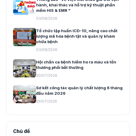
hành, khai thác và hỗ trợ kỹ thuật phần
mềm HIS & EMR "
03/08/2026
Tổ chức tập huấn ICD-10, nâng cao chất
lượng mã hóa bệnh tật và quản lý khám
chữa bệnh
03/08/2026
Hội chẩn ca bệnh hiếm ho ra máu và tổn
thương phổi bất thường
30/07/2026
Sơ kết công tác quản lý chất lượng 6 tháng
đầu năm 2026
29/07/2026
Chủ đề