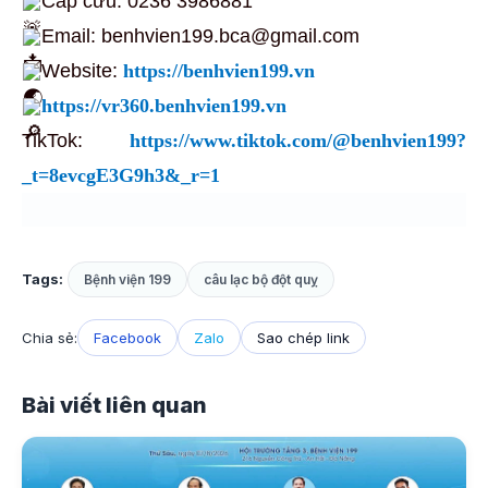
Cấp cứu: 0236 3986881
Email: benhvien199.bca@gmail.com
Website:
https://benhvien199.vn
https://vr360.benhvien199.vn
TikTok:
https://www.tiktok.com/@benhvien199?
_t=8evcgE3G9h3&_r=1
Tags:
Bệnh viện 199
câu lạc bộ đột quỵ
Chia sẻ:
Facebook
Zalo
Sao chép link
Bài viết liên quan