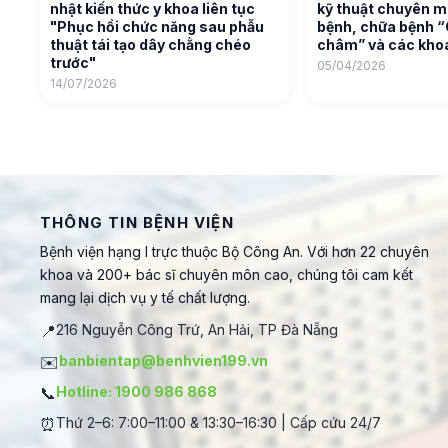
nhật kiến thức y khoa liên tục
kỹ thuật chuyên 
"Phục hồi chức năng sau phẫu
bệnh, chữa bệnh “
thuật tái tạo dây chằng chéo
châm” và các khoá
trước"
05/04/2026
14/07/2026
THÔNG TIN BỆNH VIỆN
Bệnh viện hạng I trực thuộc Bộ Công An. Với hơn 22 chuyên
khoa và 200+ bác sĩ chuyên môn cao, chúng tôi cam kết
mang lại dịch vụ y tế chất lượng.
📍
216 Nguyễn Công Trứ, An Hải, TP Đà Nẵng
✉️
banbientap@benhvien199.vn
📞
Hotline: 1900 986 868
⏰
Thứ 2–6: 7:00–11:00 & 13:30–16:30 | Cấp cứu 24/7