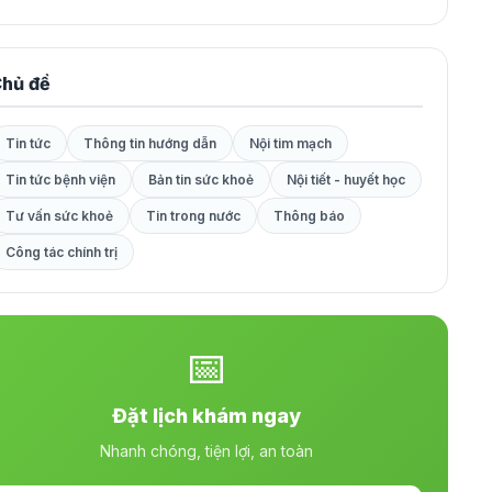
hủ đề
Tin tức
Thông tin hướng dẫn
Nội tim mạch
Tin tức bệnh viện
Bản tin sức khoẻ
Nội tiết - huyết học
Tư vấn sức khoẻ
Tin trong nước
Thông báo
Công tác chính trị
📅
Đặt lịch khám ngay
Nhanh chóng, tiện lợi, an toàn