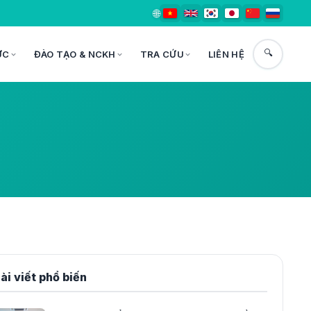
🌐
🔍
ỨC
ĐÀO TẠO & NCKH
TRA CỨU
LIÊN HỆ
ài viết phổ biến