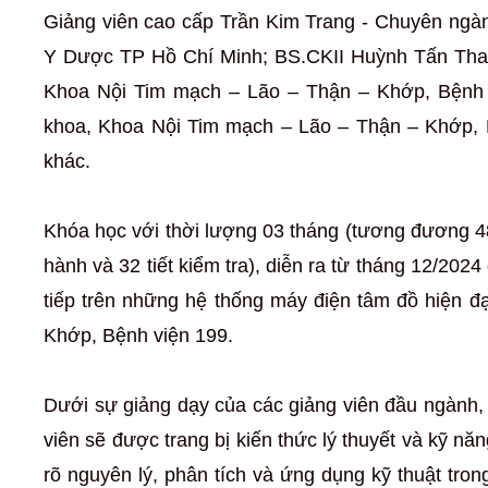
Giảng viên cao cấp Trần Kim Trang - Chuyên ngà
Y Dược TP Hồ Chí Minh; BS.CKII Huỳnh Tấn Than
Khoa Nội Tim mạch – Lão – Thận – Khớp, Bệnh 
khoa, Khoa Nội Tim mạch – Lão – Thận – Khớp, 
khác.
Khóa học với thời lượng 03 tháng (tương đương 480 t
hành và 32 tiết kiểm tra), diễn ra từ tháng 12/202
tiếp trên những hệ thống máy điện tâm đồ hiện đ
Khớp, Bệnh viện 199.
Dưới sự giảng dạy của các giảng viên đầu ngành, c
viên sẽ được trang bị kiến thức lý thuyết và kỹ nă
rõ nguyên lý, phân tích và ứng dụng kỹ thuật tr