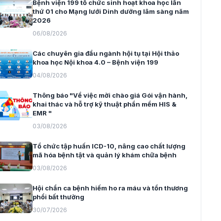
Bệnh viện 199 tổ chức sinh hoạt khoa học lần
thứ 01 cho Mạng lưới Dinh dưỡng lâm sàng năm
2026
06/08/2026
Các chuyên gia đầu ngành hội tụ tại Hội thảo
khoa học Nội khoa 4.0 – Bệnh viện 199
04/08/2026
Thông báo "Về việc mời chào giá Gói vận hành,
khai thác và hỗ trợ kỹ thuật phần mềm HIS &
EMR "
03/08/2026
Tổ chức tập huấn ICD-10, nâng cao chất lượng
mã hóa bệnh tật và quản lý khám chữa bệnh
03/08/2026
Hội chẩn ca bệnh hiếm ho ra máu và tổn thương
phổi bất thường
30/07/2026