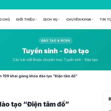
G CHỦ
GIỚI THIỆU
DỊCH VỤ
CHUYÊN KHOA
TIN T
ĐÀO TẠO & NCKH
Tuyển sinh - Đào tạo
Các bài viết thuộc chuyên mục Tuyển sinh - Đào tạo.
n 199 khai giảng khóa đào tạo “Điện tâm đồ”
B
đào tạo “Điện tâm đồ”