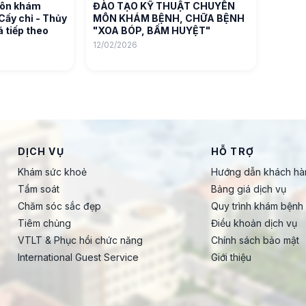
môn khám
ĐÀO TẠO KỸ THUẬT CHUYÊN
Cấy chỉ - Thủy
MÔN KHÁM BỆNH, CHỮA BỆNH
 tiếp theo
"XOA BÓP, BẤM HUYỆT"
12/02/2026
DỊCH VỤ
HỖ TRỢ
Khám sức khoẻ
Hướng dẫn khách hà
Tầm soát
Bảng giá dịch vụ
Chăm sóc sắc đẹp
Quy trình khám bệnh
Tiêm chủng
Điều khoản dịch vụ
VTLT & Phục hồi chức năng
Chính sách bảo mật
International Guest Service
Giới thiệu