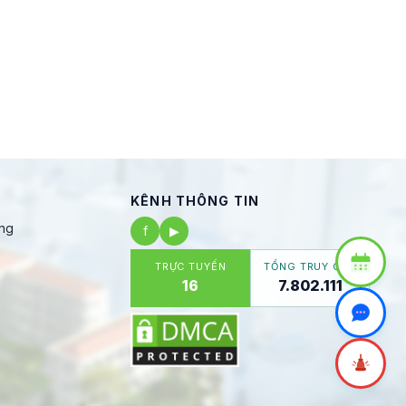
KÊNH THÔNG TIN
ng
f
▶
TRỰC TUYẾN
TỔNG TRUY CẬP
16
7.802.111