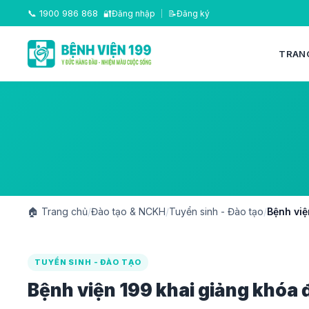
📞
1900 986 868
🔐
Đăng nhập
|
📝
Đăng ký
TRAN
🏠
Trang chủ
/
Đào tạo & NCKH
/
Tuyển sinh - Đào tạo
/
Bệnh việ
TUYỂN SINH - ĐÀO TẠO
Bệnh viện 199 khai giảng khóa 