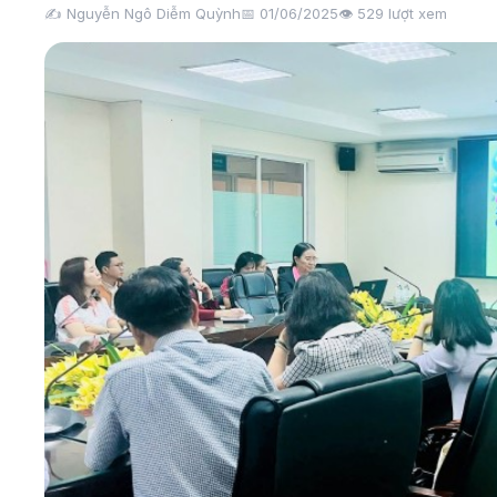
✍️ Nguyễn Ngô Diễm Quỳnh
📅 01/06/2025
👁️
529
lượt xem