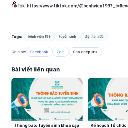
https://www.tiktok.com/@benhvien199?_t=8e
TikTok:
Tags:
bệnh viện 199
tuyển sinh
điện tâm đồ
Chia sẻ:
Facebook
Zalo
Sao chép link
Bài viết liên quan
Thông báo: Tuyển sinh khóa cập
Kế hoạch Tổ chức 