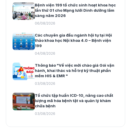
Bệnh viện 199 tổ chức sinh hoạt khoa học
lần thứ 01 cho Mạng lưới Dinh dưỡng lâm
sàng năm 2026
06/08/2026
Các chuyên gia đầu ngành hội tụ tại Hội
thảo khoa học Nội khoa 4.0 – Bệnh viện
199
04/08/2026
Thông báo "Về việc mời chào giá Gói vận
hành, khai thác và hỗ trợ kỹ thuật phần
mềm HIS & EMR "
03/08/2026
Tổ chức tập huấn ICD-10, nâng cao chất
lượng mã hóa bệnh tật và quản lý khám
chữa bệnh
03/08/2026