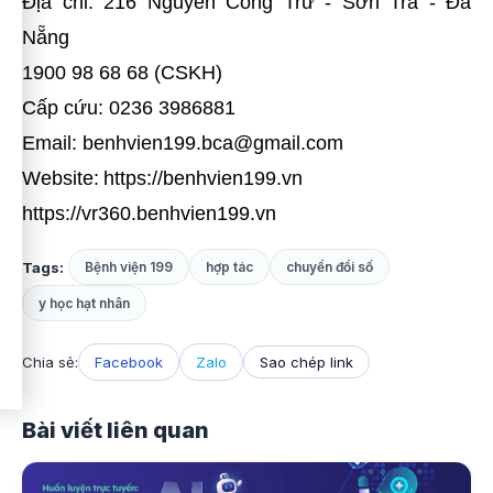
Địa chỉ: 216 Nguyễn Công Trứ - Sơn Trà - Đà
Nẵng
1900 98 68 68 (CSKH)
Cấp cứu: 0236 3986881
Email: benhvien199.bca@gmail.com
Website:
https://benhvien199.vn
https://vr360.benhvien199.vn
Tags:
Bệnh viện 199
hợp tác
chuyển đổi số
y học hạt nhân
Chia sẻ:
Facebook
Zalo
Sao chép link
Bài viết liên quan