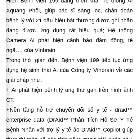
Hiện Bệnh viện 199 đang triển khai hệ thống AI
Xquang Phổi, giúp bác sĩ sàng lọc, chẩn đoán
bệnh lý với 21 dấu hiệu bất thường được ghi nhận
đang được ứng dụng rất hiệu quả; Hệ thống
Camera Ai phát hiện cảnh báo đám đông, té
ngã…. của Vinbrain.
Trong thời gian đến, Bệnh viện 199 tiếp tục ứng
dụng hệ sinh thái Ai của Công ty Vinbrain về các
giải pháp như:
+ Ai phát hiện bệnh lý ung thư gan trên hình ảnh
CT.
+Nền tảng hỗ trợ chuyển đổi số y tế - draid™
enterprise data (DrAid™ Phân Tích Hồ Sơ Y Tế
Bệnh Nhân với trợ lý y tế ảo DrAid™ Copilot giúp