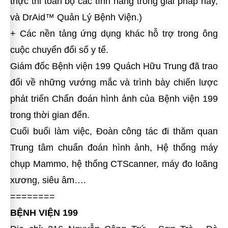
thực thi toàn bộ các tính năng trong giải pháp này,
và DrAid™ Quản Lý Bệnh Viện.)
+ Các nền tảng ứng dụng khác hỗ trợ trong ông
cuộc chuyển đổi số y tế.
Giám đốc Bệnh viện 199 Quách Hữu Trung đã trao
đổi về những vướng mắc và trình bày chiến lược
phát triển Chẩn đoán hình ảnh của Bệnh viện 199
trong thời gian đến.
Cuối buổi làm việc, Đoàn công tác đi thăm quan
Trung tâm chuẩn đoán hình ảnh, Hệ thống máy
chụp Mammo, hệ thống CTScanner, máy đo loãng
xương, siêu âm….
========
BỆNH VIỆN 199