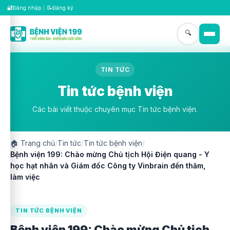
🔐
📝
Đăng nhập
|
Đăng ký
🔍
TIN TỨC
Tin tức bệnh viện
Các bài viết thuộc chuyên mục Tin tức bệnh viện.
🏠
Trang chủ
/
Tin tức
/
Tin tức bệnh viện
/
Bệnh viện 199: Chào mừng Chủ tịch Hội Điện quang - Y
học hạt nhân và Giám đốc Công ty Vinbrain đến thăm,
làm việc
TIN TỨC BỆNH VIỆN
Bệnh viện 199: Chào mừng Chủ tịch