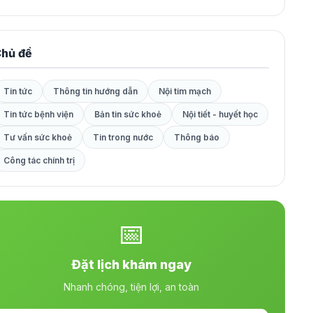
hủ đề
Tin tức
Thông tin hướng dẫn
Nội tim mạch
Tin tức bệnh viện
Bản tin sức khoẻ
Nội tiết - huyết học
Tư vấn sức khoẻ
Tin trong nước
Thông báo
Công tác chính trị
📅
Đặt lịch khám ngay
Nhanh chóng, tiện lợi, an toàn