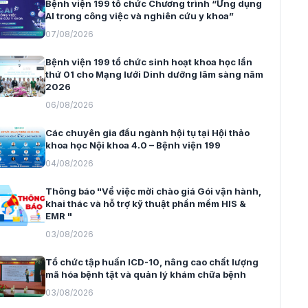
Bệnh viện 199 tổ chức Chương trình “Ứng dụng
AI trong công việc và nghiên cứu y khoa”
07/08/2026
Bệnh viện 199 tổ chức sinh hoạt khoa học lần
thứ 01 cho Mạng lưới Dinh dưỡng lâm sàng năm
2026
06/08/2026
Các chuyên gia đầu ngành hội tụ tại Hội thảo
khoa học Nội khoa 4.0 – Bệnh viện 199
04/08/2026
Thông báo "Về việc mời chào giá Gói vận hành,
khai thác và hỗ trợ kỹ thuật phần mềm HIS &
EMR "
03/08/2026
Tổ chức tập huấn ICD-10, nâng cao chất lượng
mã hóa bệnh tật và quản lý khám chữa bệnh
03/08/2026