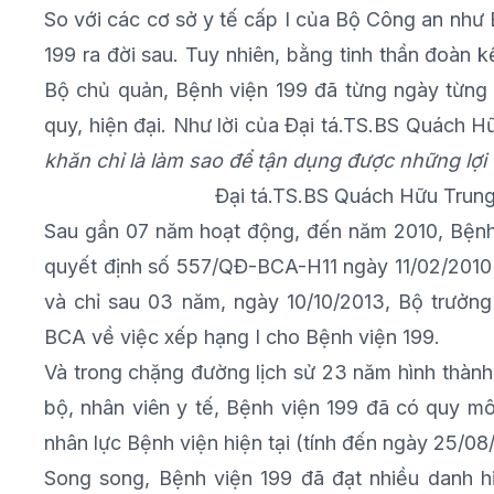
So với các cơ sở y tế cấp I của Bộ Công an như 
199 ra đời sau. Tuy nhiên, bằng tinh thần đoàn k
Bộ chủ quản, Bệnh viện 199 đã từng ngày từng 
quy, hiện đại. Như lời của Đại tá.TS.BS Quách H
khăn chỉ là làm sao để tận dụng được những lợi 
Đại tá.TS.BS Quách Hữu Trung
Sau gần 07 năm hoạt động, đến năm 2010, Bệnh
quyết định số 557/QĐ-BCA-H11 ngày 11/02/2010 
và chỉ sau 03 năm, ngày 10/10/2013, Bộ trưởn
BCA về việc xếp hạng I cho Bệnh viện 199.
Và trong chặng đường lịch sử 23 năm hình thành 
bộ, nhân viên y tế, Bệnh viện 199 đã có quy m
nhân lực Bệnh viện hiện tại (tính đến ngày 25/0
Song song, Bệnh viện 199 đã đạt nhiều danh 