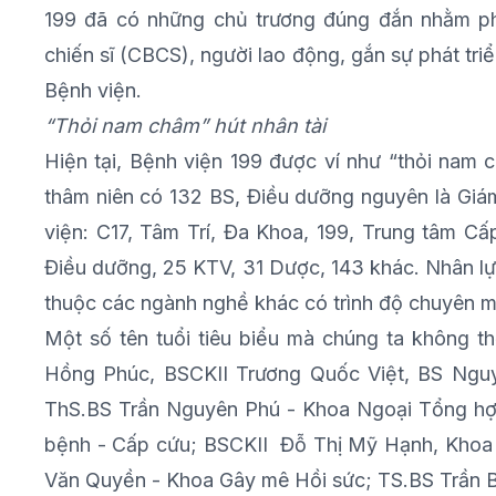
199 đã có những chủ trương đúng đắn nhằm p
chiến sĩ (CBCS), người lao động, gắn sự phát triể
Bệnh viện.
“Thỏi nam châm” hút nhân tài
Hiện tại, Bệnh viện 199 được ví như “thỏi nam 
thâm niên có 132 BS, Điều dưỡng nguyên là Gi
viện: C17, Tâm Trí, Đa Khoa, 199, Trung tâm C
Điều dưỡng, 25 KTV, 31 Dược, 143 khác. Nhân lự
thuộc các ngành nghề khác có trình độ chuyên môn
Một số tên tuổi tiêu biểu mà chúng ta không 
Hồng Phúc, BSCKII Trương Quốc Việt, BS Ngu
ThS.BS Trần Nguyên Phú - Khoa Ngoại Tổng h
bệnh - Cấp cứu; BSCKII Đỗ Thị Mỹ Hạnh, Khoa
Văn Quyền - Khoa Gây mê Hồi sức; TS.BS Trần Bá