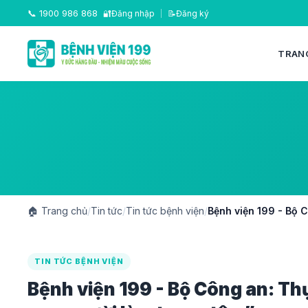
📞
1900 986 868
🔐
Đăng nhập
|
📝
Đăng ký
TRAN
🏠
Trang chủ
/
Tin tức
/
Tin tức bệnh viện
/
Bệnh viện 199 - Bộ 
TIN TỨC BỆNH VIỆN
Bệnh viện 199 - Bộ Công an: Th