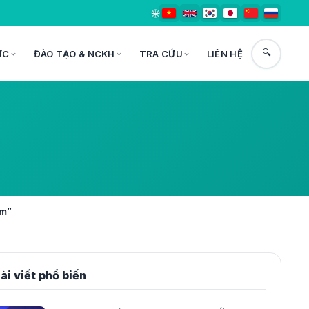
🌐
🔍
ỨC
ĐÀO TẠO & NCKH
TRA CỨU
LIÊN HỆ
âm”
ài viết phổ biến