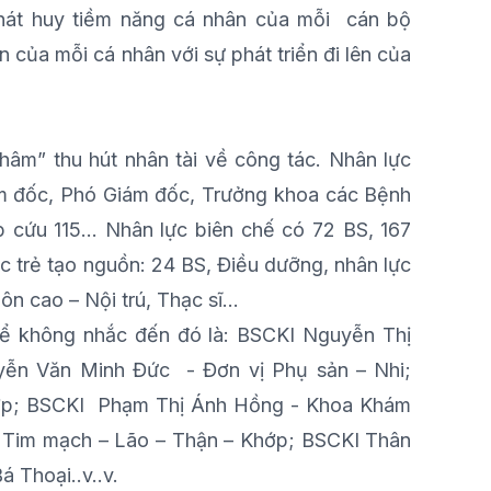
hát huy tiềm năng cá nhân của mỗi cán bộ
n của mỗi cá nhân với sự phát triển đi lên của
châm” thu hút nhân tài về công tác. Nhân lực
ám đốc, Phó Giám đốc, Trưởng khoa các Bệnh
ấp cứu 115… Nhân lực biên chế có 72 BS, 167
c trẻ tạo nguồn: 24 BS, Điều dưỡng, nhân lực
 cao – Nội trú, Thạc sĩ...
thể không nhắc đến đó là: BSCKI Nguyễn Thị
yễn Văn Minh Đức - Đơn vị Phụ sản – Nhi;
ợp; BSCKI Phạm Thị Ánh Hồng - Khoa Khám
 Tim mạch – Lão – Thận – Khớp; BSCKI Thân
 Thoại..v..v.