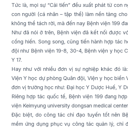
Tức là, mọi sự “Cải tiến” đều xuất phát từ con 
con người (cá nhân – tập thể) làm nền tảng cho
không thể tách rời, mà đến nay Bệnh viện 199 đ
Như đã nói ở trên, Bệnh viện đã kết nối được v
cống hiến. Song song, cũng tiến hành hợp tác h
đội như Bệnh viện 19-8, 30-4, Bệnh viện y học 
Y 17.
Hay như với nhiều đơn vị sự nghiệp khác đó là
Viện Y học dự phòng Quân đội, Viện y học biển
đơn vị trường học như: Đại học Y Dược Huế, Y D
Riêng hợp tác quốc tế
,
Bệnh viện 199 đang hợp
viện Keimyung university dongsan medical center
Đặc biệt, do công tác chỉ đạo tuyến tốt nên B
mềm ứng dụng phục vụ công tác quản lý, chỉ đ