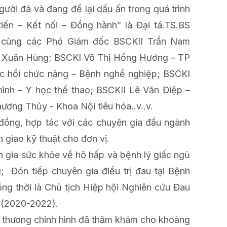
ười đã và đang để lại dấu ấn trong quá trình
iến – Kết nối – Đồng hành” là Đại tá.TS.BS
 cùng các Phó Giám đốc BSCKII Trần Nam
g Xuân Hùng; BSCKI Võ Thị Hồng Hướng – TP
c hồi chức năng – Bệnh nghề nghiệp; BSCKI
nh – Y học thể thao; BSCKII Lê Văn Điệp –
ơng Thủy - Khoa Nội tiêu hóa..v..v.
 đồng, hợp tác với các chuyên gia đầu ngành
n giao kỹ thuật cho đơn vị.
gia sức khỏe về hô hấp và bệnh lý giấc ngủ
; Đón tiếp chuyên gia điều trị đau tại Bệnh
ng thời là Chủ tịch Hiệp hội Nghiên cứu Đau
 (2020-2022).
 thương chỉnh hình đã thăm khám cho khoảng