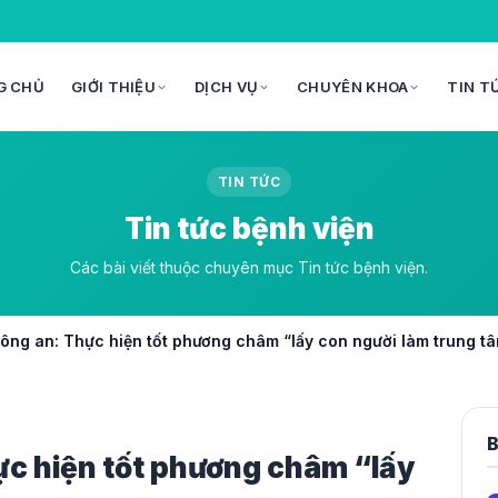
G CHỦ
GIỚI THIỆU
DỊCH VỤ
CHUYÊN KHOA
TIN T
TIN TỨC
Tin tức bệnh viện
Các bài viết thuộc chuyên mục Tin tức bệnh viện.
Công an: Thực hiện tốt phương châm “lấy con người làm trung t
B
ực hiện tốt phương châm “lấy