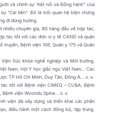
người và chính sự ‘Kết nối và Đồng hành” của
 sự “Cải tiến”. Đó là mối quan hệ biện chứng
ang đi đúng hướng.
ới nhiều chuyên gia, BS hàng đầu về hợp tác,
ợp tác tốt với các đơn vị y tế CAND và quân
Cổ truyền, Bệnh viện 108, Quân y 175 và Quân
: Viện Sức khỏe nghề nghiệp và Môi trường,
 Việt Nam, Hội Y học giấc ngủ Việt Nam… Các
ược TP Hồ Chí Minh, Duy Tân, Đông Á….v..v.
 tác tốt với Bệnh viện CIMEQ – CUBA, Bệnh
, Bệnh viện Wooridu Spine….v..v.
ệnh viện đã xây dựng và triển khai các phần
ạo, điều hành một cách đồng bộ, tập trung.