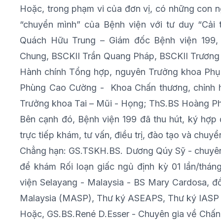
Hoặc, trong phạm vi của đơn vị, có những con ng
“chuyển mình” của Bệnh viện với tư duy “Cải t
Quách Hữu Trung – Giám đốc Bệnh viện 199,
Chung, BSCKII Trần Quang Pháp, BSCKII Trươn
Hành chính Tổng hợp, nguyên Trưởng khoa Phụ
Phùng Cao Cường - Khoa Chấn thương, chỉnh hì
Trưởng khoa Tai – Mũi - Họng; ThS.BS Hoàng Phư
Bên cạnh đó, Bệnh viện 199 đã thu hút, ký hợp
trực tiếp khám, tư vấn, điều trị, đào tạo và chuyể
Chẳng hạn: GS.TSKH.BS. Dương Qúy Sỹ - chuyên 
để khám Rối loạn giấc ngủ định kỳ 01 lần/tháng
viện Selayang - Malaysia - BS Mary Cardosa, đồ
Malaysia (MASP), Thư ký ASEAPS, Thư ký IASP
Hoặc, GS.BS.René D.Esser - Chuyên gia về Chấn