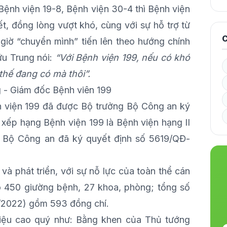
Bệnh viện 19-8, Bệnh viện 30-4 thì Bệnh viện
ết, đồng lòng vượt khó, cùng với sự hỗ trợ từ
C
giờ “chuyển mình” tiến lên theo hướng chính
ữu Trung nói:
“Với Bệnh viện 199, nếu có khó
thế đang có mà thôi”.
 - Giám đốc Bệnh viên 199
 viện 199 đã được Bộ trưởng Bộ Công an ký
xếp hạng Bệnh viện 199 là Bệnh viện hạng II
g Bộ Công an đã ký quyết định số 5619/QĐ-
và phát triển, với sự nỗ lực của toàn thể cán
ô 450 giường bệnh, 27 khoa, phòng; tổng số
8/2022) gồm 593 đồng chí.
hiệu cao quý như: Bằng khen của Thủ tướng