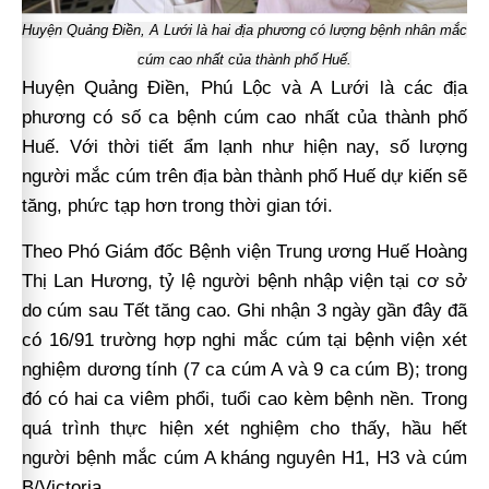
Huyện Quảng Điền, A Lưới là hai địa phương có lượng bệnh nhân mắc
cúm cao nhất của thành phố Huế.
Huyện Quảng Điền, Phú Lộc và A Lưới là các địa
phương có số ca bệnh cúm cao nhất của thành phố
Huế. Với thời tiết ẩm lạnh như hiện nay, số lượng
người mắc cúm trên địa bàn thành phố Huế dự kiến sẽ
tăng, phức tạp hơn trong thời gian tới.
Theo Phó Giám đốc Bệnh viện Trung ương Huế Hoàng
Thị Lan Hương, tỷ lệ người bệnh nhập viện tại cơ sở
do cúm sau Tết tăng cao. Ghi nhận 3 ngày gần đây đã
có 16/91 trường hợp nghi mắc cúm tại bệnh viện xét
nghiệm dương tính (7 ca cúm A và 9 ca cúm B); trong
đó có hai ca viêm phổi, tuổi cao kèm bệnh nền. Trong
quá trình thực hiện xét nghiệm cho thấy, hầu hết
người bệnh mắc cúm A kháng nguyên H1, H3 và cúm
B/Victoria.