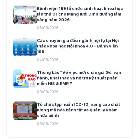
Bệnh viện 199 tổ chức sinh hoạt khoa học
lần thứ 01 cho Mạng lưới Dinh dưỡng lâm
sàng năm 2026
06/08/2026
Các chuyên gia đầu ngành hội tụ tại Hội
thảo khoa học Nội khoa 4.0 – Bệnh viện
199
04/08/2026
Thông báo "Về việc mời chào giá Gói vận
hành, khai thác và hỗ trợ kỹ thuật phần
mềm HIS & EMR "
03/08/2026
Tổ chức tập huấn ICD-10, nâng cao chất
lượng mã hóa bệnh tật và quản lý khám
chữa bệnh
03/08/2026