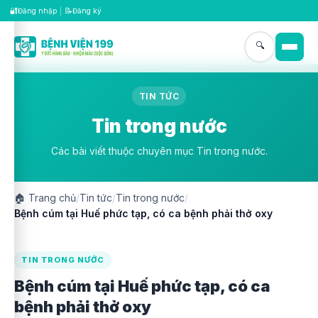
🔐
📝
Đăng nhập
|
Đăng ký
🔍
TIN TỨC
Tin trong nước
Các bài viết thuộc chuyên mục Tin trong nước.
🏠
Trang chủ
/
Tin tức
/
Tin trong nước
/
Bệnh cúm tại Huế phức tạp, có ca bệnh phải thở oxy
TIN TRONG NƯỚC
Bệnh cúm tại Huế phức tạp, có ca
bệnh phải thở oxy