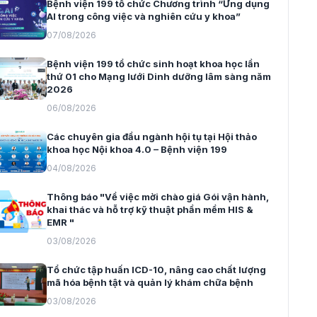
Bệnh viện 199 tổ chức Chương trình “Ứng dụng
AI trong công việc và nghiên cứu y khoa”
07/08/2026
Bệnh viện 199 tổ chức sinh hoạt khoa học lần
thứ 01 cho Mạng lưới Dinh dưỡng lâm sàng năm
2026
06/08/2026
Các chuyên gia đầu ngành hội tụ tại Hội thảo
khoa học Nội khoa 4.0 – Bệnh viện 199
04/08/2026
Thông báo "Về việc mời chào giá Gói vận hành,
khai thác và hỗ trợ kỹ thuật phần mềm HIS &
EMR "
03/08/2026
Tổ chức tập huấn ICD-10, nâng cao chất lượng
mã hóa bệnh tật và quản lý khám chữa bệnh
03/08/2026