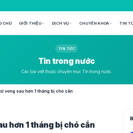
G CHỦ
GIỚI THIỆU
DỊCH VỤ
CHUYÊN KHOA
TIN T
TIN TỨC
Tin trong nước
Các bài viết thuộc chuyên mục Tin trong nước.
 tử vong sau hơn 1 tháng bị chó cắn
B
sau hơn 1 tháng bị chó cắn