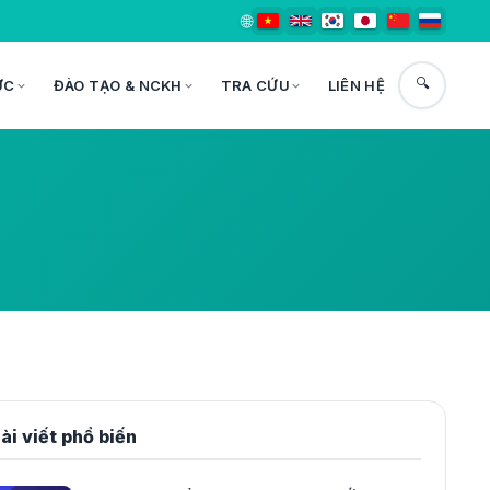
🌐
🔍
ỨC
ĐÀO TẠO & NCKH
TRA CỨU
LIÊN HỆ
ài viết phổ biến