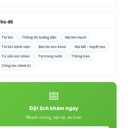
hủ đề
Tin tức
Thông tin hướng dẫn
Nội tim mạch
Tin tức bệnh viện
Bản tin sức khoẻ
Nội tiết - huyết học
Tư vấn sức khoẻ
Tin trong nước
Thông báo
Công tác chính trị
📅
Đặt lịch khám ngay
Nhanh chóng, tiện lợi, an toàn