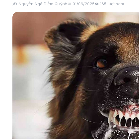
✍️ Nguyễn Ngô Diễm Quỳnh
📅 01/06/2025
👁️
165
lượt xem