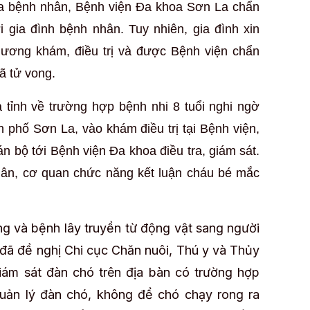
của bệnh nhân, Bệnh viện Đa khoa Sơn La chẩn
ới gia đình bệnh nhân. Tuy nhiên, gia đình xin
 ương khám, điều trị và được Bệnh viện chẩn
ã tử vong.
a tỉnh về trường hợp bệnh nhi 8 tuổi nghi ngờ
 phố Sơn La, vào khám điều trị tại Bệnh viện,
n bộ tới Bệnh viện Đa khoa điều tra, giám sát.
nhân, cơ quan chức năng kết luận cháu bé mắc
g và bệnh lây truyền từ động vật sang người
 đã đề nghị Chi cục Chăn nuôi, Thú y và Thủy
giám sát đàn chó trên địa bàn có trường hợp
quản lý đàn chó, không để chó chạy rong ra