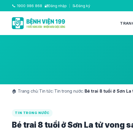
📞
1900 986 868
🔐
Đăng nhập
|
📝
Đăng ký
TRAN
🏠
Trang chủ
/
Tin tức
/
Tin trong nước
/
Bé trai 8 tuổi ở Sơn La
TIN TRONG NƯỚC
Bé trai 8 tuổi ở Sơn La tử vong 