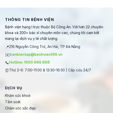
THÔNG TIN BỆNH VIỆN
Bệnh viện hạng I trực thuộc Bộ Công An. Với hơn 22 chuyên
khoa và 200+ bác sĩ chuyên môn cao, chúng tôi cam kết
mang lại dịch vụ y tế chất lượng.
📍
216 Nguyễn Công Trứ, An Hải, TP Đà Nẵng
✉️
banbientap@benhvien199.vn
📞
Hotline: 1900 986 868
⏰
Thứ 2–6: 7:00–11:00 & 13:30–16:30 | Cấp cứu 24/7
DỊCH VỤ
Khám sức khoẻ
Tầm soát
Chăm sóc sắc đẹp