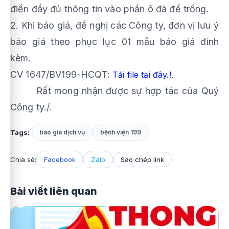
điền đầy đủ thông tin vào phần ô đã để trống.
2. Khi báo giá, đề nghị các Công ty, đơn vị lưu ý
báo giá theo phục lục 01 mẫu báo giá đính
kèm.
CV 1647/BV199-HCQT:
Tải file tại đây.!.
Rất mong nhận được sự hợp tác của Quý
Công ty./.
Tags:
báo giá dịch vụ
bệnh viện 199
Chia sẻ:
Facebook
Zalo
Sao chép link
Bài viết liên quan