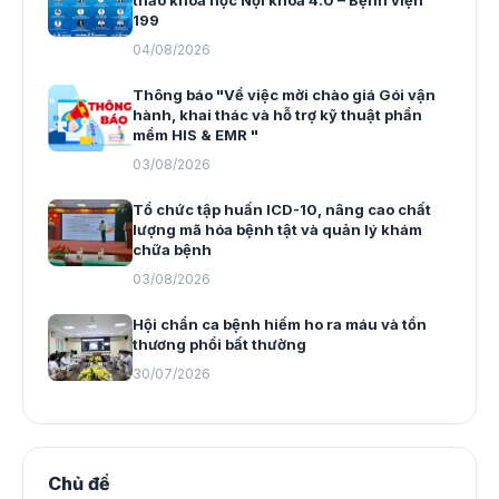
thảo khoa học Nội khoa 4.0 – Bệnh viện
199
04/08/2026
Thông báo "Về việc mời chào giá Gói vận
hành, khai thác và hỗ trợ kỹ thuật phần
mềm HIS & EMR "
03/08/2026
Tổ chức tập huấn ICD-10, nâng cao chất
lượng mã hóa bệnh tật và quản lý khám
chữa bệnh
03/08/2026
Hội chẩn ca bệnh hiếm ho ra máu và tổn
thương phổi bất thường
30/07/2026
Chủ đề