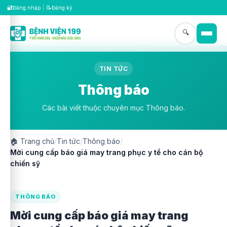
🔐
📝
Đăng nhập
|
Đăng ký
🔍
TIN TỨC
Thông báo
Các bài viết thuộc chuyên mục Thông báo.
🏠
Trang chủ
/
Tin tức
/
Thông báo
/
Mời cung cấp báo giá may trang phục y tể cho cán bộ
chiến sỹ
THÔNG BÁO
Mời cung cấp báo giá may trang