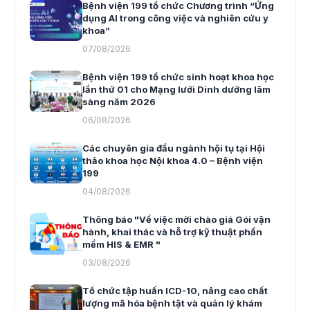
Bệnh viện 199 tổ chức Chương trình “Ứng
dụng AI trong công việc và nghiên cứu y
khoa”
07/08/2026
Bệnh viện 199 tổ chức sinh hoạt khoa học
lần thứ 01 cho Mạng lưới Dinh dưỡng lâm
sàng năm 2026
06/08/2026
Các chuyên gia đầu ngành hội tụ tại Hội
thảo khoa học Nội khoa 4.0 – Bệnh viện
199
04/08/2026
Thông báo "Về việc mời chào giá Gói vận
hành, khai thác và hỗ trợ kỹ thuật phần
mềm HIS & EMR "
03/08/2026
Tổ chức tập huấn ICD-10, nâng cao chất
lượng mã hóa bệnh tật và quản lý khám