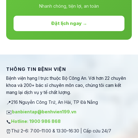
Nhanh chóng, tiện lợi, an toàn
Đặt lịch ngay →
THÔNG TIN BỆNH VIỆN
Bệnh viện hạng I trực thuộc Bộ Công An. Với hơn 22 chuyên
khoa và 200+ bác sĩ chuyên môn cao, chúng tôi cam kết
mang lại dịch vụ y tế chất lượng.
📍
216 Nguyễn Công Trứ, An Hải, TP Đà Nẵng
✉️
banbientap@benhvien199.vn
📞
Hotline: 1900 986 868
⏰
Thứ 2–6: 7:00–11:00 & 13:30–16:30 | Cấp cứu 24/7