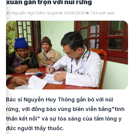
xuân gắn trọn với núi rừng
✍️ Nguyễn Ngô Diễm Quỳnh
📅 01/06/2025
👁️
724
lượt xem
Bác sĩ Nguyễn Huy Thông gắn bó với núi
rừng, với đồng bào vùng biên viễn bằng"tinh
thần kết nối" và sự tỏa sáng của tấm lòng y
đức người thầy thuốc.