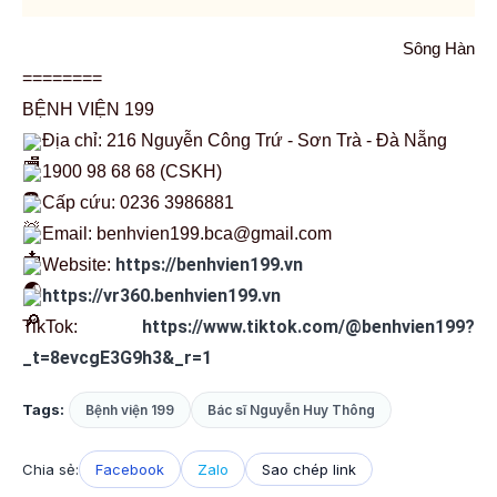
Sông Hàn
========
BỆNH VIỆN 199
Địa chỉ: 216 Nguyễn Công Trứ - Sơn Trà - Đà Nẵng
1900 98 68 68 (CSKH)
Cấp cứu: 0236 3986881
Email: benhvien199.bca@gmail.com
https://benhvien199.vn
Website:
https://vr360.benhvien199.vn
https://www.tiktok.com/@benhvien199?
TikTok:
_t=8evcgE3G9h3&_r=1
Tags:
Bệnh viện 199
Bác sĩ Nguyễn Huy Thông
Chia sẻ:
Facebook
Zalo
Sao chép link