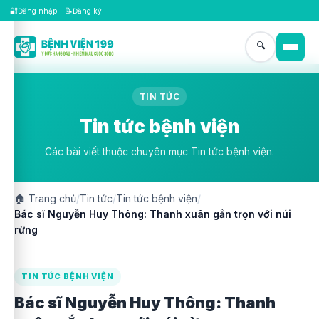
🔐
📝
Đăng nhập
|
Đăng ký
🔍
TIN TỨC
Tin tức bệnh viện
Các bài viết thuộc chuyên mục Tin tức bệnh viện.
🏠
Trang chủ
/
Tin tức
/
Tin tức bệnh viện
/
Bác sĩ Nguyễn Huy Thông: Thanh xuân gắn trọn với núi
rừng
TIN TỨC BỆNH VIỆN
Bác sĩ Nguyễn Huy Thông: Thanh