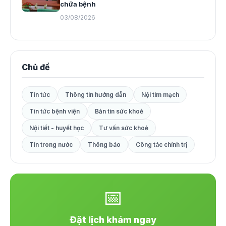
chữa bệnh
03/08/2026
Chủ đề
Tin tức
Thông tin hướng dẫn
Nội tim mạch
Tin tức bệnh viện
Bản tin sức khoẻ
Nội tiết - huyết học
Tư vấn sức khoẻ
Tin trong nước
Thông báo
Công tác chính trị
📅
Đặt lịch khám ngay