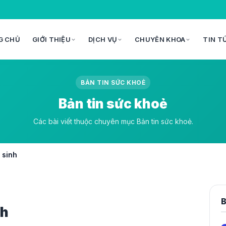
G CHỦ
GIỚI THIỆU
DỊCH VỤ
CHUYÊN KHOA
TIN T
BẢN TIN SỨC KHOẺ
Bản tin sức khoẻ
Các bài viết thuộc chuyên mục Bản tin sức khoẻ.
 sinh
B
nh