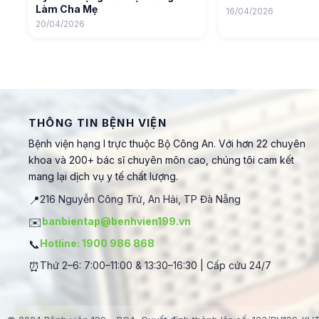
Làm Cha Mẹ
16/04/2026
20/04/2026
THÔNG TIN BỆNH VIỆN
Bệnh viện hạng I trực thuộc Bộ Công An. Với hơn 22 chuyên
khoa và 200+ bác sĩ chuyên môn cao, chúng tôi cam kết
mang lại dịch vụ y tế chất lượng.
📍
216 Nguyễn Công Trứ, An Hải, TP Đà Nẵng
✉️
banbientap@benhvien199.vn
📞
Hotline: 1900 986 868
⏰
Thứ 2–6: 7:00–11:00 & 13:30–16:30 | Cấp cứu 24/7