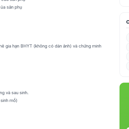
của sản phụ
C
 thẻ gia hạn BHYT (không có dán ảnh) và chứng minh
ong và sau sinh.
ẹ sinh mổ)