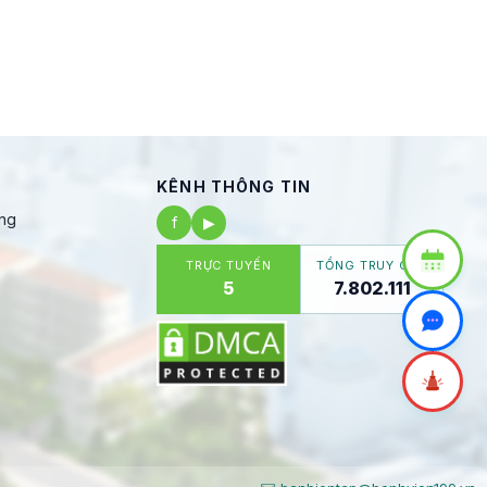
KÊNH THÔNG TIN
ng
f
▶
TRỰC TUYẾN
TỔNG TRUY CẬP
5
7.802.111