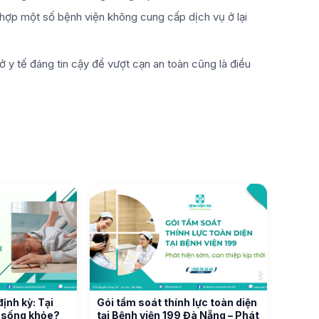
ợp một số bệnh viện không cung cấp dịch vụ ở lại
ở y tế đáng tin cậy để vượt cạn an toàn cũng là điều
ịnh kỳ: Tại
Gói tầm soát thính lực toàn diện
" sống khỏe?
tại Bệnh viện 199 Đà Nẵng – Phát