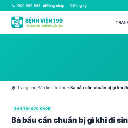
📞
1900 986 868
🔐
Đăng nhập
|
📝
Đăng ký
TRAN
🏠
Trang chủ
/
Bản tin sức khoẻ
/
Bà bầu cần chuẩn bị gì khi đi
BẢN TIN SỨC KHOẺ
Bà bầu cần chuẩn bị gì khi đi si