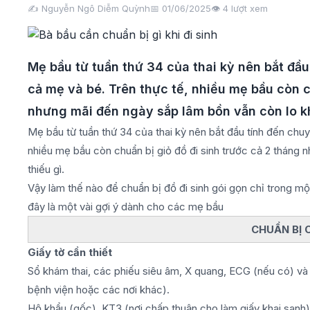
✍️ Nguyễn Ngô Diễm Quỳnh
📅 01/06/2025
👁️
4
lượt xem
Mẹ bầu từ tuần thứ 34 của thai kỳ nên bắt đầu
cả mẹ và bé. Trên thực tế, nhiều mẹ bầu còn c
nhưng mãi đến ngày sắp lâm bồn vẫn còn lo kh
Mẹ bầu từ tuần thứ 34 của thai kỳ nên bắt đầu tính đến chuy
nhiều mẹ bầu còn chuẩn bị giỏ đồ đi sinh trước cả 2 tháng 
thiếu gì.
Vậy làm thế nào để chuẩn bị đồ đi sinh gói gọn chỉ trong m
đây là một vài gợi ý dành cho các mẹ bầu
CHUẨN BỊ 
Giấy tờ cần thiết
Sổ khám thai, các phiếu siêu âm, X quang, ECG (nếu có) và 
bệnh viện hoặc các nơi khác).
Hộ khẩu (gốc), KT3 (nơi chấp thuận cho làm giấy khai sanh