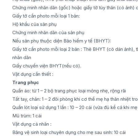
Chứng minh nhân dân (gốc) hoặc giấy tờ tùy thân (có ảnh) 
Giấy tờ cần photo mỗi loại 1 bản:
Hộ khẩu của sản phụ
Chứng minh nhân dân của sản phụ
Nếu sản phụ thuộc diện Bảo hiểm y tế (BHYT):
Giấy tờ cần photo mỗi loại 2 bản : Thẻ BHYT (có dán ảnh),
nhân dân
Giấy chuyển viện BHYT(nếu có).
Vật dụng cần thiết :
Trang phục
Quần áo: từ 1 – 2 bộ trang phục loại mỏng nhẹ, rộng rãi
Tất tay, chân: 1 – 2 đôi phòng khi cơ thể mẹ hạ thân nhiệt tr
Quần lót loại sử dụng 1 lần : 10 – 20 cái (vừa đủ kể cả khi m
Mũ trùm: 1 cái
Vật dụng cá nhân :
Băng vệ sinh loại chuyên dụng cho mẹ sau sinh: 10 cái