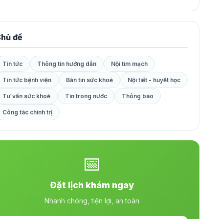
hủ đề
Tin tức
Thông tin hướng dẫn
Nội tim mạch
Tin tức bệnh viện
Bản tin sức khoẻ
Nội tiết - huyết học
Tư vấn sức khoẻ
Tin trong nước
Thông báo
Công tác chính trị
📅
Đặt lịch khám ngay
Nhanh chóng, tiện lợi, an toàn