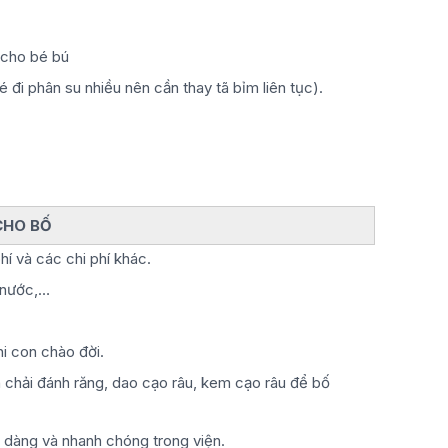
 cho bé bú
é đi phân su nhiều nên cần thay tã bỉm liên tục).
CHO BỐ
hí và các chi phí khác.
a nước,…
hi con chào đời.
 chải đánh răng, dao cạo râu, kem cạo râu để bố
 dàng và nhanh chóng trong viện.