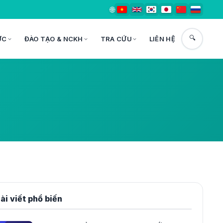
🌐
🔍
ỨC
ĐÀO TẠO & NCKH
TRA CỨU
LIÊN HỆ
ài viết phổ biến