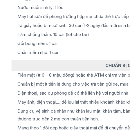
Nước muối sinh lý: 1 lốc
Máy hút sữa đề phòng trường hợp mẹ chưa thể trực tiếp
Tã giấy hoặc bỉm sơ sinh: 30 cái (1-2 ngày đầu mới sinh b
Tấm chống thấm: 10 cái (lót cho bé)
Gối bông mềm: 1 cái
Chăn mềm nhỏ: 1 cái
CHUẨN BỊ 
Tiền mặt (# 6 – 8 triệu đồng) hoặc thẻ ATM chi trả viện p
Chuẩn bị một ít tiền lẻ dùng cho việc trả tiền gửi xe, mu
Điện thoại, sạc dự phòng để có thể liên hệ với người nhà
Máy ảnh, điện thoại,… để lưu lại thật nhiều khoảnh khắc k
Dụng cụ vệ sinh cá nhân như khăn lau mặt, khăn tắm, bàn
thường trực bên 2 mẹ con thuận tiện hơn.
Mang theo 1 đôi dép hoặc giày thoải mái để di chuyển dễ