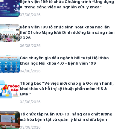
Bệnh viện 199 tổ chức Chương trình “Ứng dụng
AI trong công việc và nghiên cứu y khoa”
07/08/2026
Bệnh viện 199 tổ chức sinh hoạt khoa học lần
thứ 01 cho Mạng lưới Dinh dưỡng lâm sàng năm
2026
06/08/2026
Các chuyên gia đầu ngành hội tụ tại Hội thảo
khoa học Nội khoa 4.0 – Bệnh viện 199
04/08/2026
Thông báo "Về việc mời chào giá Gói vận hành,
khai thác và hỗ trợ kỹ thuật phần mềm HIS &
EMR "
03/08/2026
Tổ chức tập huấn ICD-10, nâng cao chất lượng
mã hóa bệnh tật và quản lý khám chữa bệnh
03/08/2026