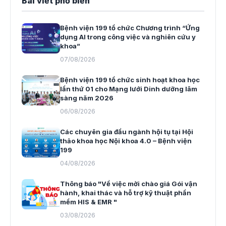
Bài viết phổ biến
Bệnh viện 199 tổ chức Chương trình “Ứng
dụng AI trong công việc và nghiên cứu y
khoa”
07/08/2026
Bệnh viện 199 tổ chức sinh hoạt khoa học
lần thứ 01 cho Mạng lưới Dinh dưỡng lâm
sàng năm 2026
06/08/2026
Các chuyên gia đầu ngành hội tụ tại Hội
thảo khoa học Nội khoa 4.0 – Bệnh viện
199
04/08/2026
Thông báo "Về việc mời chào giá Gói vận
hành, khai thác và hỗ trợ kỹ thuật phần
mềm HIS & EMR "
03/08/2026