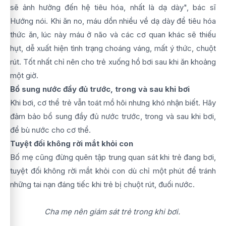
sẽ ảnh hưởng đến hệ tiêu hóa, nhất là dạ dày", bác sĩ
Hướng nói. Khi ăn no, máu dồn nhiều về dạ dày để tiêu hóa
thức ăn, lúc này máu ở não và các cơ quan khác sẽ thiếu
hụt, dễ xuất hiện tình trạng choáng váng, mất ý thức, chuột
rút. Tốt nhất chỉ nên cho trẻ xuống hồ bơi sau khi ăn khoảng
một giờ.
Bổ sung nước đầy đủ trước, trong và sau khi bơi
Khi bơi, cơ thể trẻ vẫn toát mồ hôi nhưng khó nhận biết. Hãy
đảm bảo bổ sung đầy đủ nước trước, trong và sau khi bơi,
để bù nước cho cơ thể.
Tuyệt đối không rời mắt khỏi con
Bố mẹ cũng đừng quên tập trung quan sát khi trẻ đang bơi,
tuyệt đối không rời mắt khỏi con dù chỉ một phút để tránh
những tai nạn đáng tiếc khi trẻ bị chuột rút, đuối nước.
Cha mẹ nên giám sát trẻ trong khi bơi.