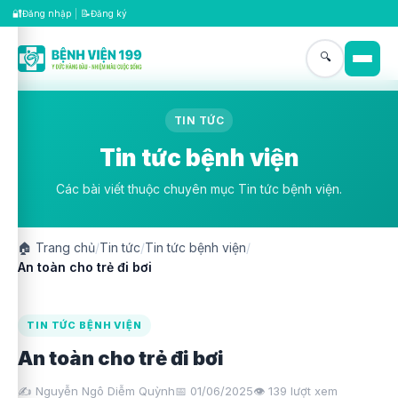
🔐
📝
Đăng nhập
|
Đăng ký
🔍
TIN TỨC
Tin tức bệnh viện
Các bài viết thuộc chuyên mục Tin tức bệnh viện.
🏠
Trang chủ
/
Tin tức
/
Tin tức bệnh viện
/
An toàn cho trẻ đi bơi
TIN TỨC BỆNH VIỆN
An toàn cho trẻ đi bơi
✍️ Nguyễn Ngô Diễm Quỳnh
📅 01/06/2025
👁️
139
lượt xem