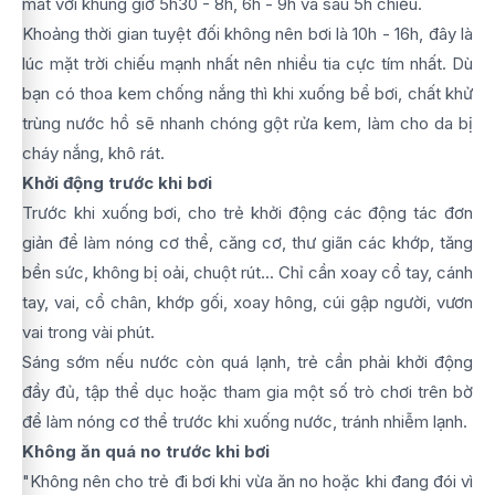
mát với khung giờ 5h30 - 8h, 6h - 9h và sau 5h chiều.
Khoảng thời gian tuyệt đối không nên bơi là 10h - 16h, đây là
lúc mặt trời chiếu mạnh nhất nên nhiều tia cực tím nhất. Dù
bạn có thoa kem chống nắng thì khi xuống bể bơi, chất khử
trùng nước hồ sẽ nhanh chóng gột rửa kem, làm cho da bị
cháy nắng, khô rát.
Khởi động trước khi bơi
Trước khi xuống bơi, cho trẻ khởi động các động tác đơn
giản để làm nóng cơ thể, căng cơ, thư giãn các khớp, tăng
bền sức, không bị oải, chuột rút... Chỉ cần xoay cổ tay, cánh
tay, vai, cổ chân, khớp gối, xoay hông, cúi gập người, vươn
vai trong vài phút.
Sáng sớm nếu nước còn quá lạnh, trẻ cần phải khởi động
đầy đủ, tập thể dục hoặc tham gia một số trò chơi trên bờ
để làm nóng cơ thể trước khi xuống nước, tránh nhiễm lạnh.
Không ăn quá no trước khi bơi
"Không nên cho trẻ đi bơi khi vừa ăn no hoặc khi đang đói vì