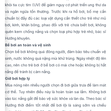
khỏi tia cực tím (UV) để giảm nguy cơ phát triển ung thư da
và ngăn ngừa tổn thương. Trước khi ra hồ bơi, bố mẹ cần
chuẩn bị đầy đủ các loại vật dụng cần thiết cho trẻ như mũ
bơi, kính, khăn bông, phao đối với trẻ chưa biết bơi, không
quên kem chống nắng và chọn loại phù hợp trẻ nhỏ, bác sĩ
Hướng khuyên.
Bể bơi an toàn và vệ sinh
Chọn bể bơi không quá đông người, đảm bảo tiêu chuẩn vệ
sinh, nước không quá nặng mùi khử trùng. Ngày nhiệt độ lên
cao, nên cho trẻ bơi ở bể bơi có mái che hoặc không bị hắt
nắng để tránh bị cảm nắng.
Giờ bơi hợp lý
Mùa nóng nên nhiều người chọn đi bơi giữa trưa để làm mát
cơ thể. Tuy nhiên điều này là hoàn toàn sai lầm. Không bơi
vào lúc nắng gắt để bảo vệ sức khỏe và làn da. Theo bác sĩ
Hướng thời điểm tốt nhất để bơi lội là sáng sớm và chiều