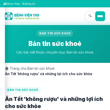
🔐
📝
Đăng nhập
|
Đăng ký
🔍
BẢN TIN SỨC KHOẺ
Bản tin sức khoẻ
Các bài viết thuộc chuyên mục Bản tin sức khoẻ.
🏠
Trang chủ
/
Bản tin sức khoẻ
/
Ăn Tết 'không rượu' và những lợi ích cho sức khỏe
BẢN TIN SỨC KHOẺ
Ăn Tết 'không rượu' và những lợi ích
cho sức khỏe