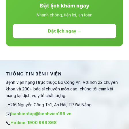
Đặt lịch khám ngay
Nhanh chóng, tiện lợi, an toàn
Đặt lịch ngay →
THÔNG TIN BỆNH VIỆN
Bệnh viện hạng I trực thuộc Bộ Công An. Với hơn 22 chuyên
khoa và 200+ bác sĩ chuyên môn cao, chúng tôi cam kết
mang lại dịch vụ y tế chất lượng.
📍
216 Nguyễn Công Trứ, An Hải, TP Đà Nẵng
✉️
banbientap@benhvien199.vn
📞
Hotline: 1900 986 868