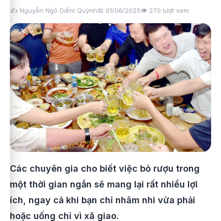
✍️ Nguyễn Ngô Diễm Quỳnh
📅 01/06/2025
👁️
270
lượt xem
Các chuyên gia cho biết việc bỏ rượu trong
một thời gian ngắn sẽ mang lại rất nhiều lợi
ích, ngay cả khi bạn chỉ nhâm nhi vừa phải
hoặc uống chỉ vì xã giao.