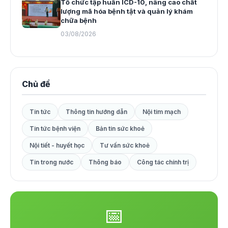
Tổ chức tập huấn ICD-10, nâng cao chất
lượng mã hóa bệnh tật và quản lý khám
chữa bệnh
03/08/2026
Chủ đề
Tin tức
Thông tin hướng dẫn
Nội tim mạch
Tin tức bệnh viện
Bản tin sức khoẻ
Nội tiết - huyết học
Tư vấn sức khoẻ
Tin trong nước
Thông báo
Công tác chính trị
📅