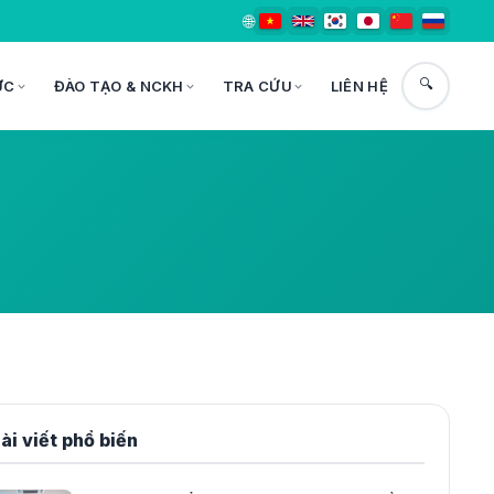
🌐
🔍
ỨC
ĐÀO TẠO & NCKH
TRA CỨU
LIÊN HỆ
ài viết phổ biến