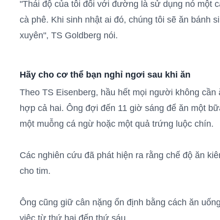
"Thái độ của tôi đối với đường là sử dụng nó một 
cà phê. Khi sinh nhật ai đó, chúng tôi sẽ ăn bánh 
xuyên", TS Goldberg nói.
Hãy cho cơ thể bạn nghỉ ngơi sau khi ăn
Theo TS Eisenberg, hầu hết mọi người không cần ă
hợp cả hai. Ông đợi đến 11 giờ sáng để ăn một bữ
một muỗng cá ngừ hoặc một quả trứng luộc chín.
Các nghiên cứu đã phát hiện ra rằng chế độ ăn kiê
cho tim.
Ông cũng giữ cân nặng ổn định bằng cách ăn uống 
việc từ thứ hai đến thứ sáu.