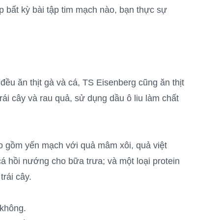
 bất kỳ bài tập tim mạch nào, bạn thực sự
đều ăn thịt gà và cá, TS Eisenberg cũng ăn thịt
rái cây và rau quả, sử dụng dầu ô liu làm chất
o gồm yến mạch với quả mâm xôi, quả việt
á hồi nướng cho bữa trưa; và một loại protein
rái cây.
 không.