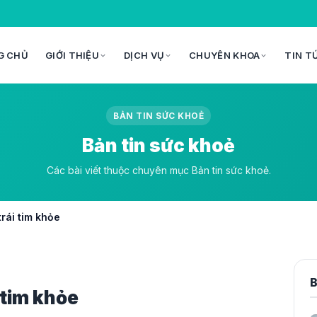
G CHỦ
GIỚI THIỆU
DỊCH VỤ
CHUYÊN KHOA
TIN T
BẢN TIN SỨC KHOẺ
Bản tin sức khoẻ
Các bài viết thuộc chuyên mục Bản tin sức khoẻ.
rái tim khỏe
B
 tim khỏe