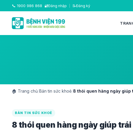
📞
1900 986 868
🔐
Đăng nhập
|
📝
Đăng ký
TRAN
🏠
Trang chủ
/
Bản tin sức khoẻ
/
8 thói quen hàng ngày giúp t
BẢN TIN SỨC KHOẺ
8 thói quen hàng ngày giúp trái