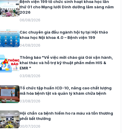
Bệnh viện 199 tổ chức sinh hoạt khoa học lần
thứ 01 cho Mạng lưới Dinh dưỡng lâm sàng năm
2026
06/08/2026
Các chuyên gia đầu ngành hội tụ tại Hội thảo
khoa học Nội khoa 4.0 – Bệnh viện 199
04/08/2026
Thông báo "Về việc mời chào giá Gói vận hành,
khai thác và hỗ trợ kỹ thuật phần mềm HIS &
EMR "
03/08/2026
Tổ chức tập huấn ICD-10, nâng cao chất lượng
mã hóa bệnh tật và quản lý khám chữa bệnh
03/08/2026
Hội chẩn ca bệnh hiếm ho ra máu và tổn thương
phổi bất thường
30/07/2026