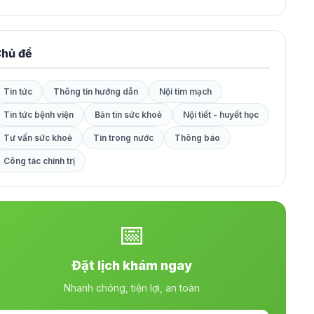
hủ đề
Tin tức
Thông tin hướng dẫn
Nội tim mạch
Tin tức bệnh viện
Bản tin sức khoẻ
Nội tiết - huyết học
Tư vấn sức khoẻ
Tin trong nước
Thông báo
Công tác chính trị
📅
Đặt lịch khám ngay
Nhanh chóng, tiện lợi, an toàn