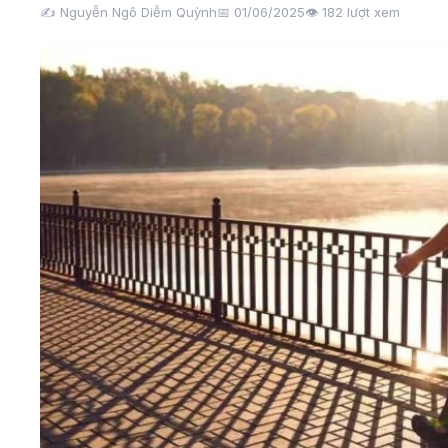
✍️ Nguyễn Ngô Diễm Quỳnh
📅 01/06/2025
👁️
182
lượt xem