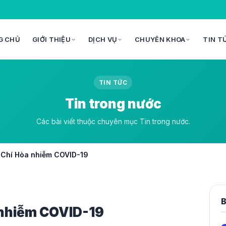
G CHỦ
GIỚI THIỆU
DỊCH VỤ
CHUYÊN KHOA
TIN T
TIN TỨC
Tin trong nước
Các bài viết thuộc chuyên mục Tin trong nước.
m Chí Hòa nhiễm COVID-19
B
a nhiễm COVID-19