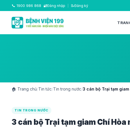
📞
1900 986 868
🔐
Đăng nhập
|
📝
Đăng ký
TRAN
🏠
Trang chủ
/
Tin tức
/
Tin trong nước
/
3 cán bộ Trại tạm gia
TIN TRONG NƯỚC
3 cán bộ Trại tạm giam Chí Hò