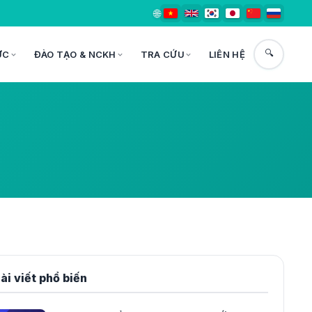
🌐
🔍
ỨC
ĐÀO TẠO & NCKH
TRA CỨU
LIÊN HỆ
ài viết phổ biến