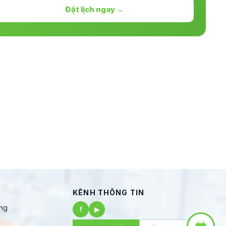
Đặt lịch ngay →
KÊNH THÔNG TIN
ng
f
▶