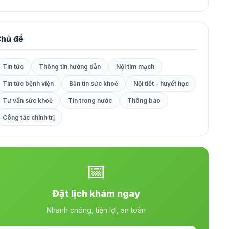
hủ đề
Tin tức
Thông tin hướng dẫn
Nội tim mạch
Tin tức bệnh viện
Bản tin sức khoẻ
Nội tiết - huyết học
Tư vấn sức khoẻ
Tin trong nước
Thông báo
Công tác chính trị
📅
Đặt lịch khám ngay
Nhanh chóng, tiện lợi, an toàn