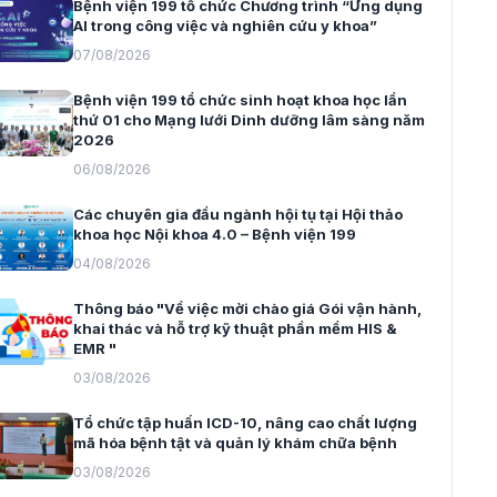
Bệnh viện 199 tổ chức Chương trình “Ứng dụng
AI trong công việc và nghiên cứu y khoa”
07/08/2026
Bệnh viện 199 tổ chức sinh hoạt khoa học lần
thứ 01 cho Mạng lưới Dinh dưỡng lâm sàng năm
2026
06/08/2026
Các chuyên gia đầu ngành hội tụ tại Hội thảo
khoa học Nội khoa 4.0 – Bệnh viện 199
04/08/2026
Thông báo "Về việc mời chào giá Gói vận hành,
khai thác và hỗ trợ kỹ thuật phần mềm HIS &
EMR "
03/08/2026
Tổ chức tập huấn ICD-10, nâng cao chất lượng
mã hóa bệnh tật và quản lý khám chữa bệnh
03/08/2026