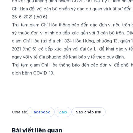
có kết quả khẳng định nhiễm COVID-19. Đại úy L. làm nhiệm
Chí Hòa đối với cán bộ chiến sỹ các cơ quan và luật sư đến 
25-6-2021 (thứ 6).
Trại tạm giam Chí Hòa thông báo đến các đơn vị nêu trên b
sỹ thuộc đơn vị mình có tiếp xúc gần với 3 cán bộ trên. Đặc
giam Chí Hòa (tại địa chỉ 324 Hòa Hưng, phường 13, quận
2021 (thứ 6) có tiếp xúc gần với đại úy L. để khai báo y t
ngay với y tế địa phương để khai báo y tế theo quy định.
Trại tạm giam Chí Hòa thông báo đến các đơn vị để phối 
dịch bệnh COVID-19.
Chia sẻ:
Facebook
Zalo
Sao chép link
Bài viết liên quan