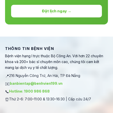
Đặt lịch ngay →
THÔNG TIN BỆNH VIỆN
Bệnh viện hạng I trực thuộc Bộ Công An. Với hơn 22 chuyên
khoa và 200+ bác sĩ chuyên môn cao, chúng tôi cam kết
mang lại dịch vụ y tế chất lượng.
📍
216 Nguyễn Công Trứ, An Hải, TP Đà Nẵng
✉️
banbientap@benhvien199.vn
📞
Hotline: 1900 986 868
⏰
Thứ 2–6: 7:00–11:00 & 13:30–16:30 | Cấp cứu 24/7