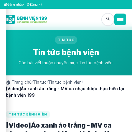
🔐
📝
Đăng nhập
|
Đăng ký
🔍
TIN TỨC
Tin tức bệnh viện
Các bài viết thuộc chuyên mục Tin tức bệnh viện.
🏠
Trang chủ
/
Tin tức
/
Tin tức bệnh viện
/
[Video]Áo xanh áo trắng - MV ca nhạc được thực hiện tại
bệnh viện 199
TIN TỨC BỆNH VIỆN
[Video]Áo xanh áo trắng - MV ca