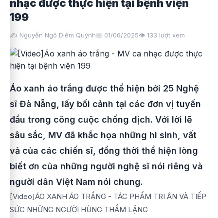
nhạc được thực hiện tại bệnh viện
199
✍️ Nguyễn Ngô Diễm Quỳnh
📅 01/06/2025
👁️
133
lượt xem
Áo xanh áo trắng được thể hiện bởi 25 Nghệ
sĩ Đà Nẵng, lấy bối cảnh tại các đơn vị tuyến
đầu trong công cuộc chống dịch. Với lời lẽ
sâu sắc, MV đã khắc họa những hi sinh, vất
vả của các chiến sĩ, đồng thời thể hiện lòng
biết ơn của những người nghệ sĩ nói riêng và
người dân Việt Nam nói chung.
[Video]ÁO XANH ÁO TRẮNG - TÁC PHẨM TRI ÂN VÀ TIẾP
SỨC NHỮNG NGƯỜI HÙNG THẦM LẶNG