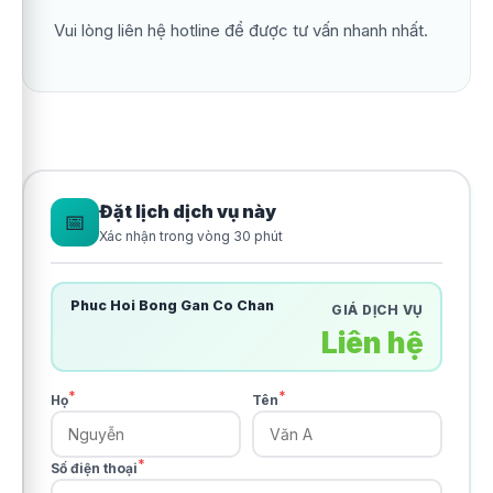
Vui lòng liên hệ hotline để được tư vấn nhanh nhất.
Đặt lịch dịch vụ này
📅
Xác nhận trong vòng 30 phút
Phuc Hoi Bong Gan Co Chan
GIÁ DỊCH VỤ
Liên hệ
*
*
Họ
Tên
*
Số điện thoại