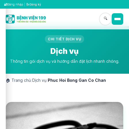
🔐
📝
Đăng nhập
|
Đăng ký
🔍
CHI TIẾT DỊCH VỤ
Dịch vụ
Thông tin gói dịch vụ và hướng dẫn đặt lịch nhanh chóng.
🏠
Trang chủ
/
Dịch vụ
/
Phuc Hoi Bong Gan Co Chan