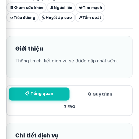
🧾
Khám sức khỏe
👤
Người lớn
❤️
Tim mạch
🍬
Tiểu đường
🩺
Huyết áp cao
🔎
Tầm soát
Giới thiệu
Thông tin chi tiết dịch vụ sẽ được cập nhật sớm.
📋 Tổng quan
🔄 Quy trình
❓ FAQ
Chi tiết dịch vụ