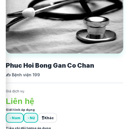
Phuc Hoi Bong Gan Co Chan
✍️ Bệnh viện 199
Giá dịch vụ
Liên hệ
Giới tính áp dụng
♂
Nam
♀
Nữ
⚧
Khác
Tiêu chí đối tượng áp dụng