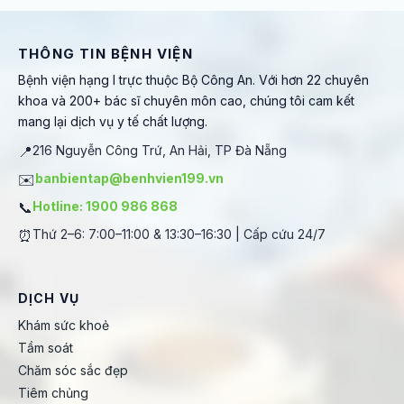
THÔNG TIN BỆNH VIỆN
Bệnh viện hạng I trực thuộc Bộ Công An. Với hơn 22 chuyên
khoa và 200+ bác sĩ chuyên môn cao, chúng tôi cam kết
mang lại dịch vụ y tế chất lượng.
📍
216 Nguyễn Công Trứ, An Hải, TP Đà Nẵng
✉️
banbientap@benhvien199.vn
📞
Hotline: 1900 986 868
⏰
Thứ 2–6: 7:00–11:00 & 13:30–16:30 | Cấp cứu 24/7
DỊCH VỤ
Khám sức khoẻ
Tầm soát
Chăm sóc sắc đẹp
Tiêm chủng