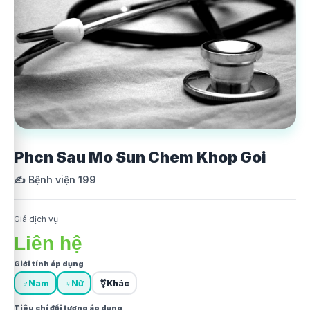
Phcn Sau Mo Sun Chem Khop Goi
✍️ Bệnh viện 199
Giá dịch vụ
Liên hệ
Giới tính áp dụng
♂
Nam
♀
Nữ
⚧
Khác
Tiêu chí đối tượng áp dụng