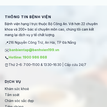
THÔNG TIN BỆNH VIỆN
Bệnh viện hạng I trực thuộc Bộ Công An. Với hơn 22 chuyên
khoa và 200+ bác sĩ chuyên môn cao, chúng tôi cam kết
mang lại dịch vụ y tế chất lượng.
📍
216 Nguyễn Công Trứ, An Hải, TP Đà Nẵng
✉️
banbientap@benhvien199.vn
📞
Hotline: 1900 986 868
⏰
Thứ 2–6: 7:00–11:00 & 13:30–16:30 | Cấp cứu 24/7
DỊCH VỤ
Khám sức khoẻ
Tầm soát
Chăm sóc sắc đẹp
Tiêm chủng