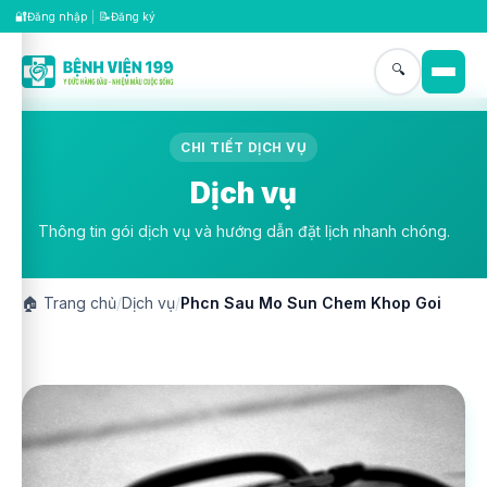
🔐
📝
Đăng nhập
|
Đăng ký
🔍
CHI TIẾT DỊCH VỤ
Dịch vụ
Thông tin gói dịch vụ và hướng dẫn đặt lịch nhanh chóng.
🏠
Trang chủ
/
Dịch vụ
/
Phcn Sau Mo Sun Chem Khop Goi