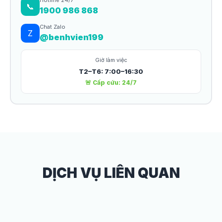
Hotline 24/7
📞
1900 986 868
Chat Zalo
Z
@benhvien199
Giờ làm việc
T2–T6: 7:00–16:30
🚨 Cấp cứu: 24/7
DỊCH VỤ LIÊN QUAN