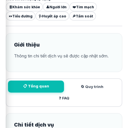
🧾
Khám sức khỏe
👤
Người lớn
❤️
Tim mạch
🍬
Tiểu đường
🩺
Huyết áp cao
🔎
Tầm soát
Giới thiệu
Thông tin chi tiết dịch vụ sẽ được cập nhật sớm.
📋 Tổng quan
🔄 Quy trình
❓ FAQ
Chi tiết dịch vụ