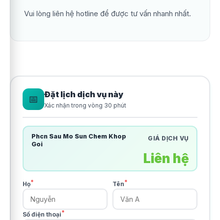
Vui lòng liên hệ hotline để được tư vấn nhanh nhất.
Đặt lịch dịch vụ này
📅
Xác nhận trong vòng 30 phút
Phcn Sau Mo Sun Chem Khop
GIÁ DỊCH VỤ
Goi
Liên hệ
*
*
Họ
Tên
*
Số điện thoại