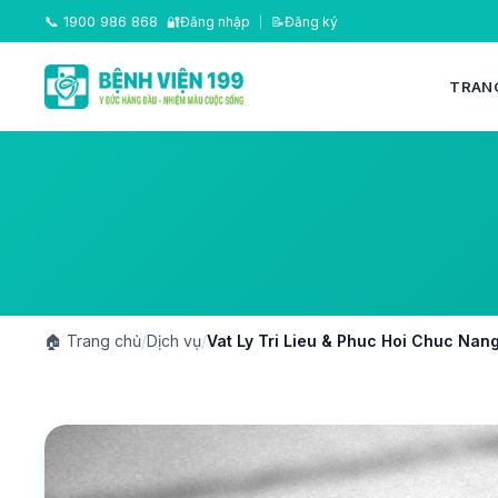
📞
1900 986 868
🔐
Đăng nhập
|
📝
Đăng ký
TRAN
🏠
Trang chủ
/
Dịch vụ
/
Vat Ly Tri Lieu & Phuc Hoi Chuc 