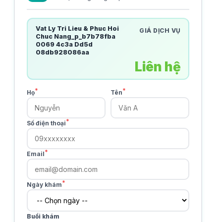
Vat Ly Tri Lieu & Phuc Hoi
GIÁ DỊCH VỤ
Chuc Nang_p_b7b78fba
0069 4c3a Dd5d
08db928086aa
Liên hệ
*
*
Họ
Tên
*
Số điện thoại
*
Email
*
Ngày khám
Buổi khám