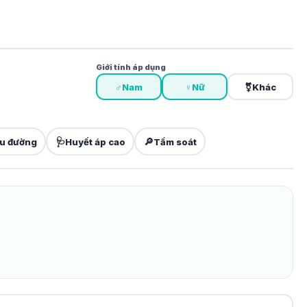
Giới tính áp dụng
♂
Nam
♀
Nữ
⚧
Khác
🩺
🔎
u đường
Huyết áp cao
Tầm soát