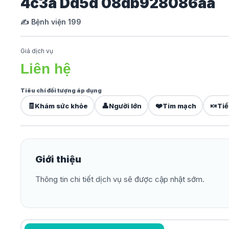
4c3a Dd5d 08db928086aa
✍️ Bệnh viện 199
Giá dịch vụ
Liên hệ
Tiêu chí đối tượng áp dụng
🧾
👤
❤️
🍬
Khám sức khỏe
Người lớn
Tim mạch
Tiể
Giới thiệu
Thông tin chi tiết dịch vụ sẽ được cập nhật sớm.