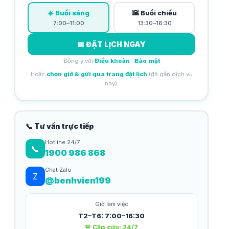
☀️ Buổi sáng
🌇 Buổi chiều
7:00–11:00
13:30–16:30
📅 ĐẶT LỊCH NGAY
Đồng ý với
Điều khoản
·
Bảo mật
Hoặc
chọn giờ & gửi qua trang đặt lịch
(đã gắn dịch vụ
này).
📞 Tư vấn trực tiếp
Hotline 24/7
📞
1900 986 868
Chat Zalo
Z
@benhvien199
Giờ làm việc
T2–T6: 7:00–16:30
🚨 Cấp cứu: 24/7