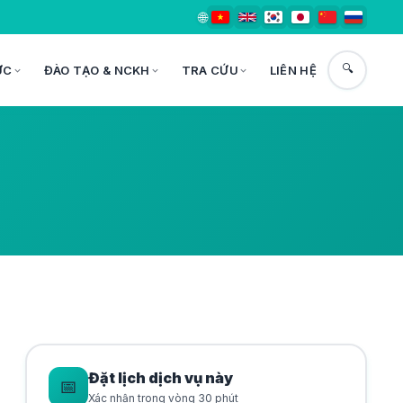
🌐
🔍
ỨC
ĐÀO TẠO & NCKH
TRA CỨU
LIÊN HỆ
Đặt lịch dịch vụ này
📅
Xác nhận trong vòng 30 phút