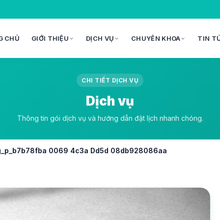
G CHỦ
GIỚI THIỆU
DỊCH VỤ
CHUYÊN KHOA
TIN T
CHI TIẾT DỊCH VỤ
Dịch vụ
Thông tin gói dịch vụ và hướng dẫn đặt lịch nhanh chóng.
Nang_p_b7b78fba 0069 4c3a Dd5d 08db928086aa