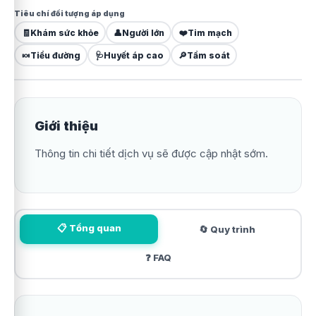
Tiêu chí đối tượng áp dụng
🧾
Khám sức khỏe
👤
Người lớn
❤️
Tim mạch
🍬
Tiểu đường
🩺
Huyết áp cao
🔎
Tầm soát
Giới thiệu
Thông tin chi tiết dịch vụ sẽ được cập nhật sớm.
📋 Tổng quan
🔄 Quy trình
❓ FAQ