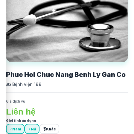
Phuc Hoi Chuc Nang Benh Ly Gan Co
✍️ Bệnh viện 199
Giá dịch vụ
Liên hệ
Giới tính áp dụng
♂
Nam
♀
Nữ
⚧
Khác