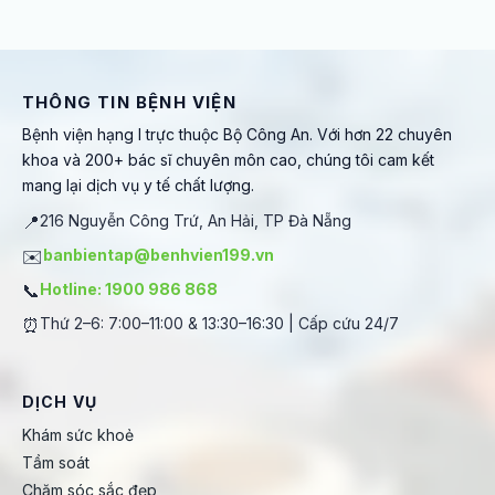
THÔNG TIN BỆNH VIỆN
Bệnh viện hạng I trực thuộc Bộ Công An. Với hơn 22 chuyên
khoa và 200+ bác sĩ chuyên môn cao, chúng tôi cam kết
mang lại dịch vụ y tế chất lượng.
📍
216 Nguyễn Công Trứ, An Hải, TP Đà Nẵng
✉️
banbientap@benhvien199.vn
📞
Hotline: 1900 986 868
⏰
Thứ 2–6: 7:00–11:00 & 13:30–16:30 | Cấp cứu 24/7
DỊCH VỤ
Khám sức khoẻ
Tầm soát
Chăm sóc sắc đẹp