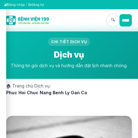
🔐
📝
Đăng nhập
|
Đăng ký
🔍
CHI TIẾT DỊCH VỤ
Dịch vụ
Thông tin gói dịch vụ và hướng dẫn đặt lịch nhanh chóng.
🏠
Trang chủ
/
Dịch vụ
/
Phuc Hoi Chuc Nang Benh Ly Gan Co