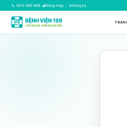
📞
1900 986 868
🔐
Đăng nhập
|
📝
Đăng ký
TRAN