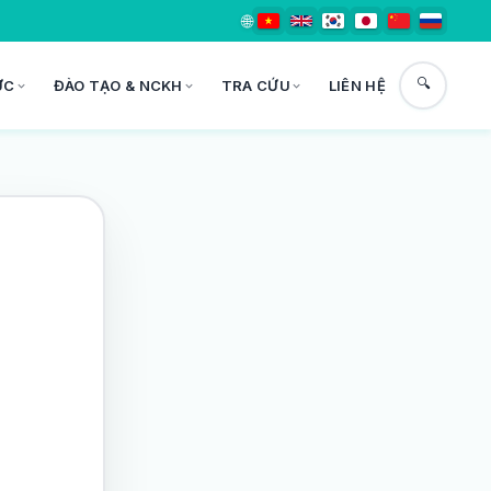
🌐
🔍
ỨC
ĐÀO TẠO & NCKH
TRA CỨU
LIÊN HỆ