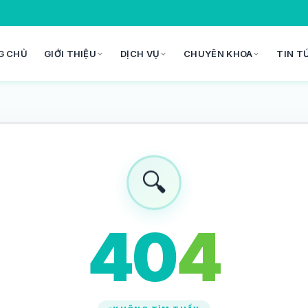
G CHỦ
GIỚI THIỆU
DỊCH VỤ
CHUYÊN KHOA
TIN T
🔍
4
0
4