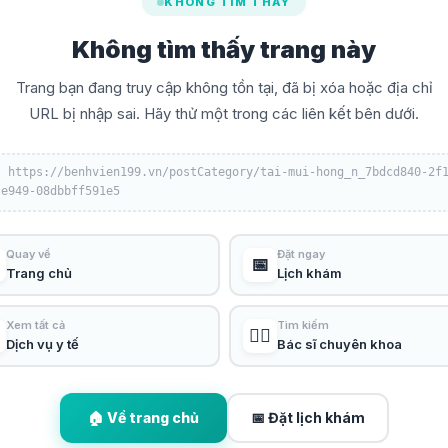
KHÔNG TÌM THẤY
Không tìm thấy trang này
Trang bạn đang truy cập không tồn tại, đã bị xóa hoặc địa chỉ
URL bị nhập sai. Hãy thử một trong các liên kết bên dưới.
:
https://benhvien199.vn/postCategory/tai-mui-hong_n_7bdcd840-2f
-e949-08dbbff591e5
Quay về
Đặt ngay
📅
Trang chủ
Lịch khám
Xem tất cả
Tìm kiếm
👨‍⚕️
Dịch vụ y tế
Bác sĩ chuyên khoa
🏠 Về trang chủ
📅 Đặt lịch khám