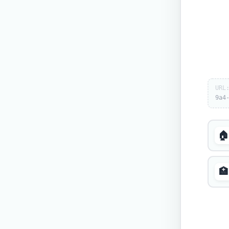
URL
9a4
🏠
🏥