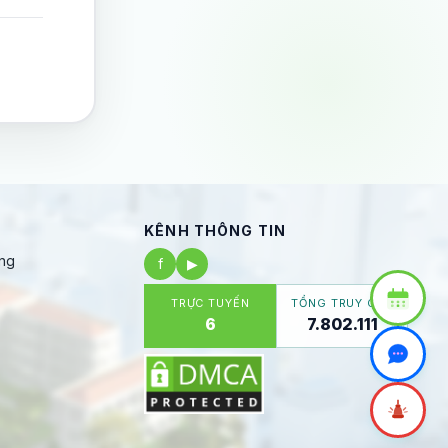
KÊNH THÔNG TIN
ng
f
▶
TRỰC TUYẾN
TỔNG TRUY CẬP
6
7.802.111