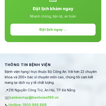
Đặt lịch khám ngay
Nhanh chóng, tiện lợi, an toàn
Đặt lịch ngay →
THÔNG TIN BỆNH VIỆN
Bệnh viện hạng I trực thuộc Bộ Công An. Với hơn 22 chuyên
khoa và 200+ bác sĩ chuyên môn cao, chúng tôi cam kết
mang lại dịch vụ y tế chất lượng.
📍
216 Nguyễn Công Trứ, An Hải, TP Đà Nẵng
✉️
banbientap@benhvien199.vn
📞
Hotline: 1900 986 868