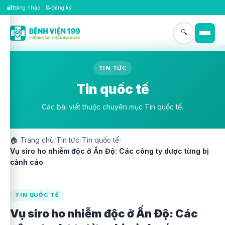
🔐
📝
Đăng nhập
|
Đăng ký
🔍
TIN TỨC
Tin quốc tế
Các bài viết thuộc chuyên mục Tin quốc tế.
🏠
Trang chủ
/
Tin tức
/
Tin quốc tế
/
Vụ siro ho nhiễm độc ở Ấn Độ: Các công ty dược từng bị
cảnh cáo
TIN QUỐC TẾ
Vụ siro ho nhiễm độc ở Ấn Độ: Các