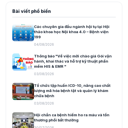
Bài viết phổ biến
Các chuyên gia đầu ngành hội tụ tại Hội
thảo khoa học Nội khoa 4.0 – Bệnh viện
199
04/08/2026
Thông báo "Về việc mời chào giá Gói vận
hành, khai thác và hỗ trợ kỹ thuật phần
mềm HIS & EMR "
03/08/2026
Tổ chức tập huấn ICD-10, nâng cao chất
lượng mã hóa bệnh tật và quản lý khám
chữa bệnh
03/08/2026
Hội chẩn ca bệnh hiếm ho ra máu và tổn
thương phổi bất thường
30/07/2026