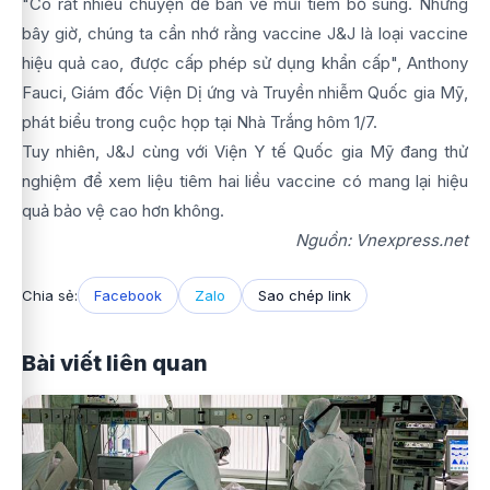
"Có rất nhiều chuyện để bàn về mũi tiêm bổ sung. Nhưng
bây giờ, chúng ta cần nhớ rằng vaccine J&J là loại vaccine
hiệu quả cao, được cấp phép sử dụng khẩn cấp", Anthony
Fauci, Giám đốc Viện Dị ứng và Truyền nhiễm Quốc gia Mỹ,
phát biểu trong cuộc họp tại Nhà Trắng hôm 1/7.
Tuy nhiên, J&J cùng với Viện Y tế Quốc gia Mỹ đang thử
nghiệm để xem liệu tiêm hai liều vaccine có mang lại hiệu
quả bảo vệ cao hơn không.
Nguồn: Vnexpress.net
Chia sẻ:
Facebook
Zalo
Sao chép link
Bài viết liên quan