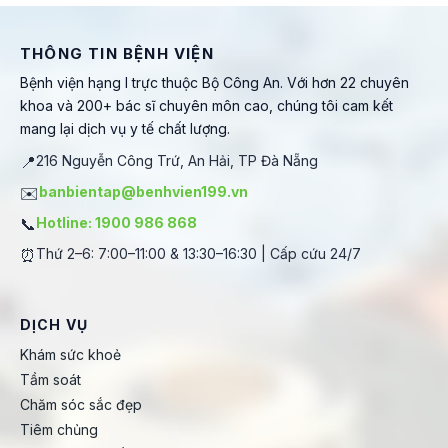
THÔNG TIN BỆNH VIỆN
Bệnh viện hạng I trực thuộc Bộ Công An. Với hơn 22 chuyên
khoa và 200+ bác sĩ chuyên môn cao, chúng tôi cam kết
mang lại dịch vụ y tế chất lượng.
📍
216 Nguyễn Công Trứ, An Hải, TP Đà Nẵng
✉️
banbientap@benhvien199.vn
📞
Hotline: 1900 986 868
⏰
Thứ 2–6: 7:00–11:00 & 13:30–16:30 | Cấp cứu 24/7
DỊCH VỤ
Khám sức khoẻ
Tầm soát
Chăm sóc sắc đẹp
Tiêm chủng