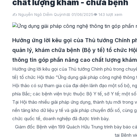
chất lượng khám - chữa bệnh
✍️ Nguyễn Ngô Diễm Quỳnh
📅 01/06/2025
👁️
143
lượt xem
Hưởng ứng lời kêu gọi của Thủ tướng Chính p
quản lý, khám chữa bệnh (Bộ y tế) tổ chức Hộ
thông tin góp phần nâng cao chất lượng khám
Hưởng ứng lời kêu gọi của Thủ tướng Chính phủ trong chuyể
tế) tổ chức Hội thảo “Ứng dụng giải pháp công nghệ thông 
Hội thảo có sự tham gia của đại diện lãnh đạo một số bộ, n
phía Bắc; các bệnh viện trực thuộc Bộ Y tế, sở Y tế; một s
Tại Hội thảo nhiều giải pháp ứng dụng, thành tựu mới trong 
nền tảng kho dữ liệu y tế và giải pháp chuyển đổi số, cùng 
chức quốc tế, doanh nghiệp đã được trình bày.
Giám đốc Bệnh viện 199 Quách Hữu Trung trình bày báo cá
tại Bệnh v