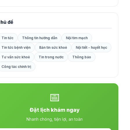
hủ đề
Tin tức
Thông tin hướng dẫn
Nội tim mạch
Tin tức bệnh viện
Bản tin sức khoẻ
Nội tiết - huyết học
Tư vấn sức khoẻ
Tin trong nước
Thông báo
Công tác chính trị
📅
Đặt lịch khám ngay
Nhanh chóng, tiện lợi, an toàn