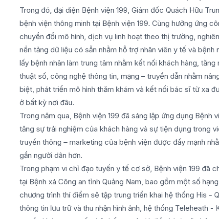
Trong đó, đại diện Bệnh viện 199, Giám đốc Quách Hữu Trun
bệnh viện thông minh tại Bệnh viện 199. Cùng hưởng ứng c
chuyển đổi mô hình, dịch vụ linh hoạt theo thị trường, ng
nền tảng dữ liệu có sẵn nhằm hỗ trợ nhân viên y tế và bệnh 
lấy bệnh nhân làm trung tâm nhằm kết nối khách hàng, tăng 
thuật số, công nghệ thông tin, mạng – truyền dẫn nhằm nâng
biệt, phát triển mô hình thăm khám và kết nối bác sĩ từ x
ở bất kỳ nơi đâu.
Trong năm qua, Bệnh viện 199 đã sáng lập ứng dụng Bệnh v
tăng sự trải nghiệm của khách hàng và sự tiện dụng trong việ
truyền thông – marketing của bệnh viện được đẩy mạnh nhằ
gần người dân hơn.
Trong phạm vi chỉ đạo tuyến y tế cơ sở, Bệnh viện 199 đã ch
tại Bệnh xá Công an tỉnh Quảng Nam, bao gồm một số hạng m
chương trình thí điểm sẽ tập trung triển khai hệ thống His 
thông tin lưu trữ và thu nhận hình ảnh, hệ thống Teleheath 