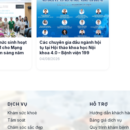
hức sinh hoạt
Các chuyên gia đầu ngành hội
01 cho Mạng
tụ tại Hội thảo khoa học Nội
âm sàng năm
khoa 4.0 – Bệnh viện 199
04/08/2026
DỊCH VỤ
HỖ TRỢ
Khám sức khoẻ
Hướng dẫn khách hà
Tầm soát
Bảng giá dịch vụ
Chăm sóc sắc đẹp
Quy trình khám bệnh