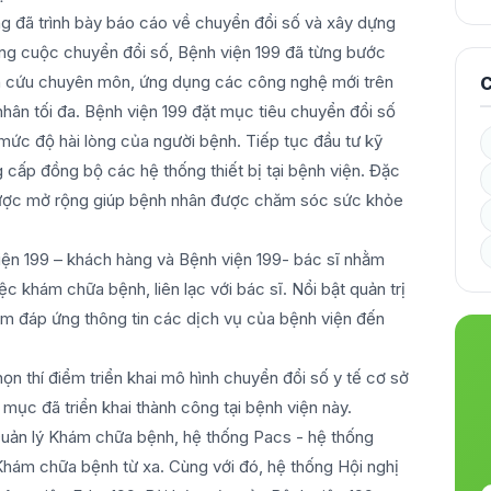
g đã trình bày báo cáo về chuyển đổi số và xây dựng
ông cuộc chuyển đổi số, Bệnh viện 199 đã từng bước
hiên cứu chuyên môn, ứng dụng các công nghệ mới trên
C
nhân tối đa. Bệnh viện 199 đặt mục tiêu chuyển đổi số
mức độ hài lòng của người bệnh. Tiếp tục đầu tư kỹ
 cấp đồng bộ các hệ thống thiết bị tại bệnh viện. Đặc
a được mở rộng giúp bệnh nhân được chăm sóc sức khỏe
iện 199 – khách hàng và Bệnh viện 199- bác sĩ nhằm
c khám chữa bệnh, liên lạc với bác sĩ. Nổi bật quản trị
m đáp ứng thông tin các dịch vụ của bệnh viện đến
ọn thí điểm triển khai mô hình chuyển đổi số y tế cơ sở
ục đã triển khai thành công tại bệnh viện này.
- Quản lý Khám chữa bệnh, hệ thống Pacs - hệ thống
- Khám chữa bệnh từ xa. Cùng với đó, hệ thống Hội nghị