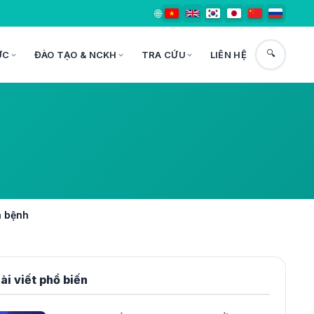
🌐
🔍
ỨC
ĐÀO TẠO & NCKH
TRA CỨU
LIÊN HỆ
a bệnh
ài viết phổ biến