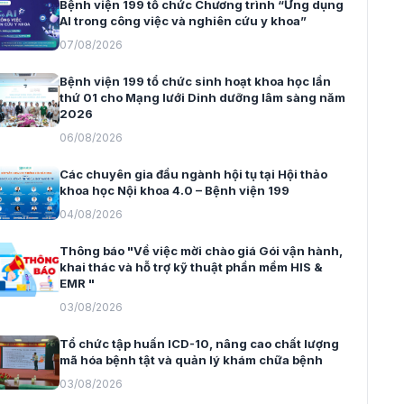
Bệnh viện 199 tổ chức Chương trình “Ứng dụng
AI trong công việc và nghiên cứu y khoa”
07/08/2026
Bệnh viện 199 tổ chức sinh hoạt khoa học lần
thứ 01 cho Mạng lưới Dinh dưỡng lâm sàng năm
2026
06/08/2026
Các chuyên gia đầu ngành hội tụ tại Hội thảo
khoa học Nội khoa 4.0 – Bệnh viện 199
04/08/2026
Thông báo "Về việc mời chào giá Gói vận hành,
khai thác và hỗ trợ kỹ thuật phần mềm HIS &
EMR "
03/08/2026
Tổ chức tập huấn ICD-10, nâng cao chất lượng
mã hóa bệnh tật và quản lý khám chữa bệnh
03/08/2026