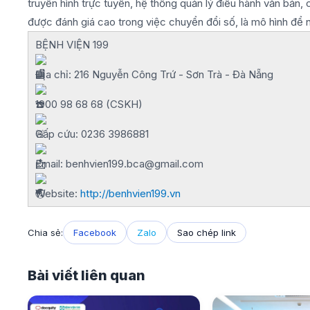
truyền hình trực tuyến, hệ thống quản lý điều hành văn bản
được đánh giá cao trong việc chuyển đổi số, là mô hình để n
BỆNH VIỆN 199
Địa chỉ: 216 Nguyễn Công Trứ - Sơn Trà - Đà Nẵng
1900 98 68 68 (CSKH)
Cấp cứu: 0236 3986881
Email: benhvien199.bca@gmail.com
Website:
http://benhvien199.vn
Chia sẻ:
Facebook
Zalo
Sao chép link
Bài viết liên quan