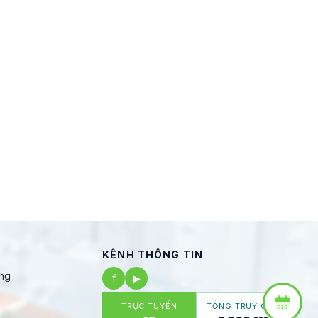
KÊNH THÔNG TIN
ng
f
▶
TRỰC TUYẾN
TỔNG TRUY CẬP