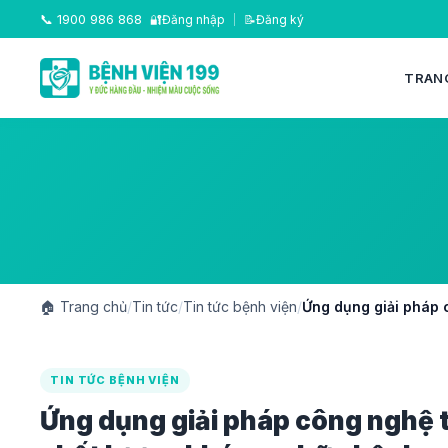
📞
1900 986 868
🔐
Đăng nhập
|
📝
Đăng ký
TRAN
🏠
Trang chủ
/
Tin tức
/
Tin tức bệnh viện
/
Ứng dụng giải pháp 
TIN TỨC BỆNH VIỆN
Ứng dụng giải pháp công nghệ 