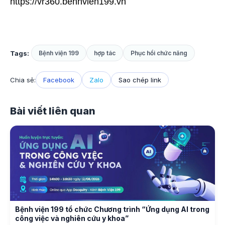
https://vr360.benhvien199.vn
Tags:
Bệnh viện 199
hợp tác
Phục hồi chức năng
Chia sẻ:
Facebook
Zalo
Sao chép link
Bài viết liên quan
Bệnh viện 199 tổ chức Chương trình “Ứng dụng AI trong
công việc và nghiên cứu y khoa”