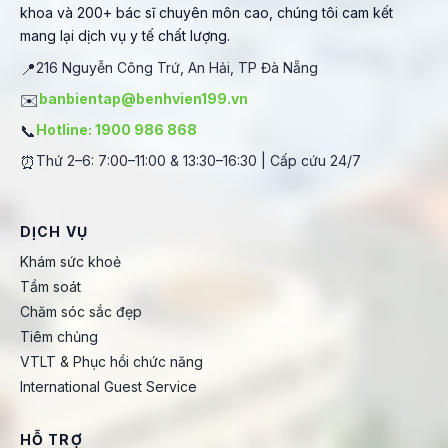
khoa và 200+ bác sĩ chuyên môn cao, chúng tôi cam kết
mang lại dịch vụ y tế chất lượng.
📍
216 Nguyễn Công Trứ, An Hải, TP Đà Nẵng
✉️
banbientap@benhvien199.vn
📞
Hotline: 1900 986 868
⏰
Thứ 2–6: 7:00–11:00 & 13:30–16:30 | Cấp cứu 24/7
DỊCH VỤ
Khám sức khoẻ
Tầm soát
Chăm sóc sắc đẹp
Tiêm chủng
VTLT & Phục hồi chức năng
International Guest Service
HỖ TRỢ