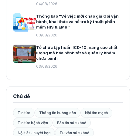
04/08/2026
Thông báo "Về việc mời chào giá Gói vận
hành, khai thác và hỗ trợ kỹ thuật phần
mềm HIS & EMR "
03/08/2026
Tổ chức tập huấn ICD-10, nâng cao chất
lượng mã hóa bệnh tật và quản lý khám
chữa bệnh
03/08/2026
Chủ đề
Tin tức
Thông tin hướng dẫn
Nội tim mạch
Tin tức bệnh viện
Bản tin sức khoẻ
Nội tiết - huyết học
Tư vấn sức khoẻ