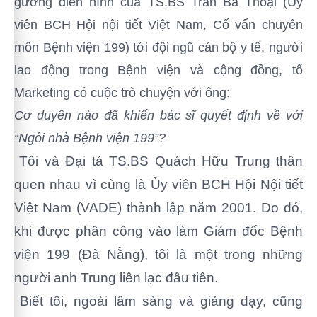
gương điển hình của TS.BS Trần Bá Thoại (Ủy
viên BCH Hội nội tiết Việt Nam, Cố vấn chuyên
môn Bệnh viện 199) tới đội ngũ cán bộ y tế, người
lao động trong Bệnh viện và cộng đồng, tổ
Marketing có cuộc trò chuyện với ông:
Cơ duyên nào đã khiến bác sĩ quyết định về với
“Ngôi nhà Bệnh viện 199”?
Tôi và Đại tá TS.BS Quách Hữu Trung thân
quen nhau vì
cùng là Ủy viên BCH Hội Nội tiết
Việt Nam (VADE) thành lập năm 2001. Do đó,
khi được phân công vào làm Giám đốc Bệnh
viện 199 (Đà Nẵng), tôi là một trong những
người anh Trung liên lạc đầu tiên.
Biết tôi, ngoài lâm sàng và giảng dạy, cũng