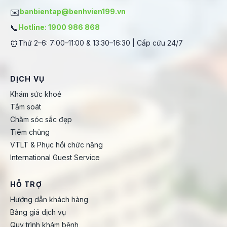
✉️
banbientap@benhvien199.vn
📞
Hotline: 1900 986 868
⏰
Thứ 2–6: 7:00–11:00 & 13:30–16:30 | Cấp cứu 24/7
DỊCH VỤ
Khám sức khoẻ
Tầm soát
Chăm sóc sắc đẹp
Tiêm chủng
VTLT & Phục hồi chức năng
International Guest Service
HỖ TRỢ
Hướng dẫn khách hàng
Bảng giá dịch vụ
Quy trình khám bệnh