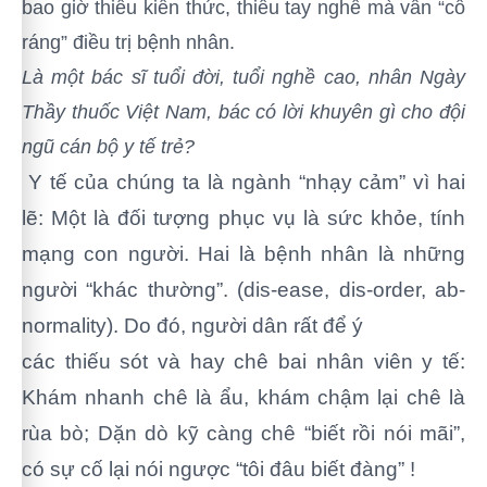
bao giờ thiếu kiến thức, thiếu tay nghề mà vẫn “cố
ráng” điều trị bệnh nhân.
Là một bác sĩ tuổi đời, tuổi nghề cao, nhân Ngày
Thầy thuốc Việt Nam, bác có lời khuyên gì cho đội
ngũ cán bộ y tế trẻ?
Y tế của chúng ta là ngành “nhạy cảm” vì hai
lẽ: Một là đối tượng phục vụ là sức khỏe, tính
mạng con người. Hai là bệnh nhân là những
người “khác thường”. (dis-ease, dis-order, ab-
normality). Do đó, người dân rất để ý
các thiếu sót và hay chê bai nhân viên y tế:
Khám nhanh chê là ẩu, khám chậm lại chê là
rùa bò; Dặn dò kỹ càng chê “biết rồi nói mãi”,
có sự cố lại nói ngược “tôi đâu biết đàng” !