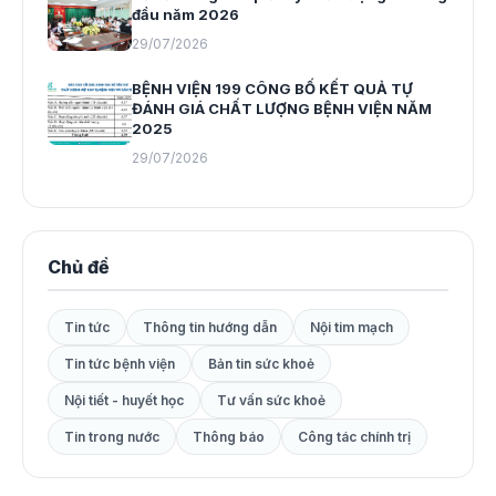
đầu năm 2026
29/07/2026
BỆNH VIỆN 199 CÔNG BỐ KẾT QUẢ TỰ
ĐÁNH GIÁ CHẤT LƯỢNG BỆNH VIỆN NĂM
2025
29/07/2026
Chủ đề
Tin tức
Thông tin hướng dẫn
Nội tim mạch
Tin tức bệnh viện
Bản tin sức khoẻ
Nội tiết - huyết học
Tư vấn sức khoẻ
Tin trong nước
Thông báo
Công tác chính trị