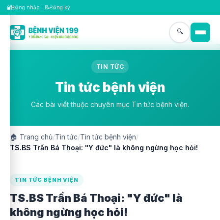
🔐
📝
Đăng nhập
|
Đăng ký
🔍
TIN TỨC
Tin tức bệnh viện
Các bài viết thuộc chuyên mục Tin tức bệnh viện.
🏠
Trang chủ
/
Tin tức
/
Tin tức bệnh viện
/
TS.BS Trần Bá Thoại: "Y đức" là không ngừng học hỏi!
TIN TỨC BỆNH VIỆN
TS.BS Trần Bá Thoại: "Y đức" là
không ngừng học hỏi!