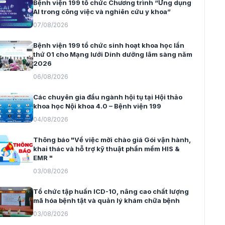
Bệnh viện 199 tổ chức Chương trình “Ứng dụng
AI trong công việc và nghiên cứu y khoa”
07/08/2026
Bệnh viện 199 tổ chức sinh hoạt khoa học lần
thứ 01 cho Mạng lưới Dinh dưỡng lâm sàng năm
2026
06/08/2026
Các chuyên gia đầu ngành hội tụ tại Hội thảo
khoa học Nội khoa 4.0 – Bệnh viện 199
04/08/2026
Thông báo "Về việc mời chào giá Gói vận hành,
khai thác và hỗ trợ kỹ thuật phần mềm HIS &
EMR "
03/08/2026
Tổ chức tập huấn ICD-10, nâng cao chất lượng
mã hóa bệnh tật và quản lý khám chữa bệnh
03/08/2026