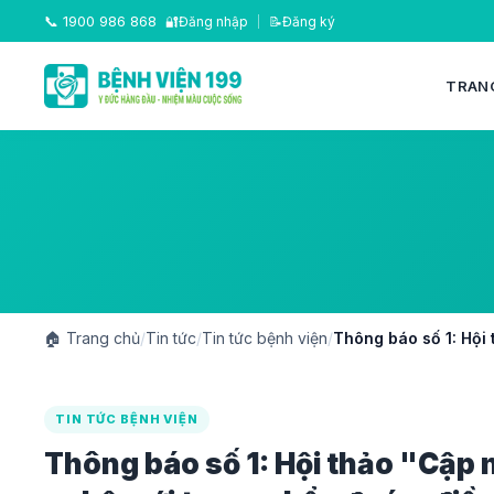
📞
1900 986 868
🔐
Đăng nhập
|
📝
Đăng ký
TRAN
🏠
Trang chủ
/
Tin tức
/
Tin tức bệnh viện
/
Thông báo số 1: Hội 
TIN TỨC BỆNH VIỆN
Thông báo số 1: Hội thảo "Cập 