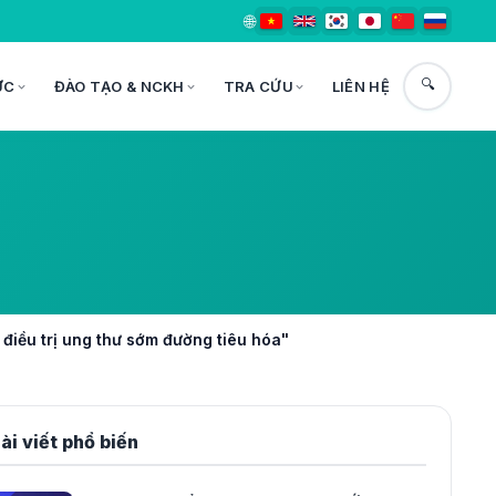
🌐
🔍
ỨC
ĐÀO TẠO & NCKH
TRA CỨU
LIÊN HỆ
 điều trị ung thư sớm đường tiêu hóa"
ài viết phổ biến