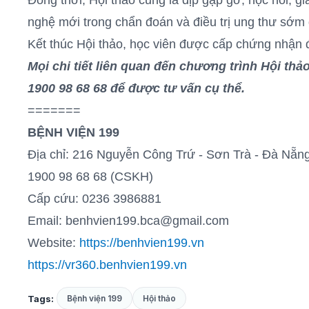
Đồng thời, Hội thảo cũng là dịp gặp gỡ, học hỏi, gia
nghệ mới trong chẩn đoán và điều trị ung thư sớm 
Kết thúc Hội thảo, học viên được cấp chứng nhận 
Mọi chi tiết liên quan đến chương trình Hội thả
1900 98 68 68 để được tư vấn cụ thể.
=======
BỆNH VIỆN 199
Địa chỉ: 216 Nguyễn Công Trứ - Sơn Trà - Đà Nẵn
1900 98 68 68 (CSKH)
Cấp cứu: 0236 3986881
Email: benhvien199.bca@gmail.com
Website:
https://benhvien199.vn
https://vr360.benhvien199.vn
Tags:
Bệnh viện 199
Hội thảo