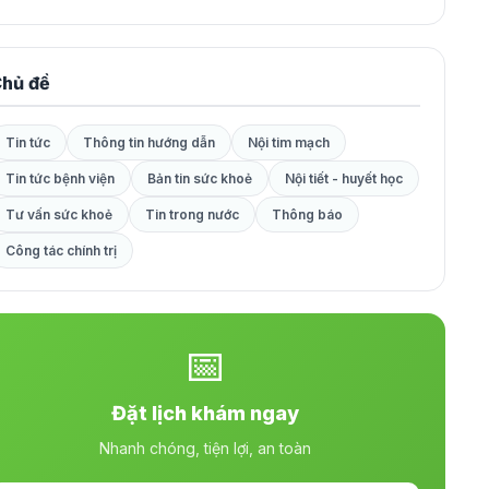
hủ đề
Tin tức
Thông tin hướng dẫn
Nội tim mạch
Tin tức bệnh viện
Bản tin sức khoẻ
Nội tiết - huyết học
Tư vấn sức khoẻ
Tin trong nước
Thông báo
Công tác chính trị
📅
Đặt lịch khám ngay
Nhanh chóng, tiện lợi, an toàn