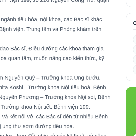
Bệnh viện 199, số 216 Nguyễn Công Trứ, quận
ngành tiêu hóa, nội khoa, các Bác sĩ khác
C
 Bệnh viện, Trung tâm và Phòng khám trên
 đạo Bác sĩ, Điều dưỡng các khoa tham gia
 khoa quan tâm, muốn nâng cao kiến thức, kỹ
m Nguyên Quý – Trưởng khoa Ung bướu,
ita Koshi - Trưởng khoa Nội tiêu hoá, Bệnh
 Nguyên Phương – Trưởng khoa Nội soi, Bệnh
rưởng khoa Nội tiết, Bệnh viện 199.
 và kết nối với các Bác sĩ đến từ nhiều Bệnh
rị ung thư sớm đường tiêu hóa.