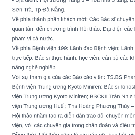
- Địa điểm: Hội trường Tầng 3 – Tòa nhà 3 tầng, 
Sơn Trà, Tp Đà Nẵng.
Về phía thành phần khách mời: Các Bác sĩ chuyên 
quan tâm đến chương trình Hội thảo; Đại diện các
phạm vi cả nước.
Về phía Bệnh viện 199: Lãnh đạo Bệnh viện; Lãnh
trực tiếp; Bác sĩ thực hành, học viên, cán bộ các
năng nghề nghiệp.
Với sự tham gia của các Báo cáo viên:
TS.BS Phạ
Bệnh viện Trung ương Kyoto Miniren; Bác sĩ Kinosh
viện Trung ương Kyoto Miniren; BSCKII Trần Như
viện Trung ương Huế ; Ths Hoàng Phương Thủy – T
Hội thảo nhằm tạo ra diễn đàn trao đổi chuyên môn
viện, với các chuyên gia trong chẩn đoán và điều t