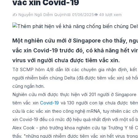
vắc xin Covid-19
✍️ Nguyễn Ngô Diễm Quỳnh
📅 01/06/2025
👁️
49
lượt xem
Một nghiên cứu mới ở Singapore cho thấy, ng
vắc xin Covid-19 trước đó, có khả năng hết v
virus với người chưa được tiêm vắc xin.
Tờ SCMP hôm 4/8 dẫn lời các chuyên gia nhận định, kết 
người nhiễm biến chủng Delta (đã được tiêm vắc xin) sẽ hồi
cũng ngắn hơn.
Nghiên cứu mới được thực hiện với 201 người ở Singapore 
tiêm vắc xin
Covid-19
và 130 người con lại chưa được tiê
cứu là các vắc xin theo công nghệ mRNA, tuy nhiên các chuy
xin Covid-19 đều có mức độ hiệu quả nhất định với một số 
Alex Cook - phó trưởng khoa nghiên cứu tại Trường Y tế
thấy, "những người nhiễm được tiêm vắc xin hết virus tron