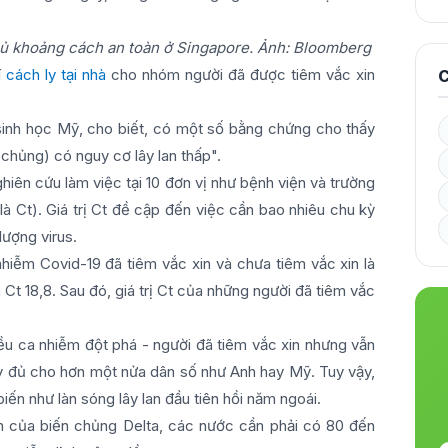
thủ khoảng cách an toàn ở Singapore. Ảnh: Bloomberg
í
cách ly tại nhà
cho nhóm người đã được tiêm vắc xin
C
inh học Mỹ, cho biết, có một số bằng chứng cho thấy
chủng) có nguy cơ lây lan thấp".
hiên cứu làm việc tại 10 đơn vị như bệnh viện và trường
là Ct). Giá trị Ct đề cập đến việc cần bao nhiêu chu kỳ
 lượng virus.
nhiễm Covid-19 đã tiêm vắc xin và chưa tiêm vắc xin là
à Ct 18,8. Sau đó, giá trị Ct của những người đã tiêm vắc
ều ca nhiễm đột phá - người đã tiêm vắc xin nhưng vẫn
y đủ cho hơn một nửa dân số như Anh hay Mỹ. Tuy vậy,
iến như làn sóng lây lan đầu tiên hồi năm ngoái.
an của biến chủng Delta, các nước cần phải có 80 đến