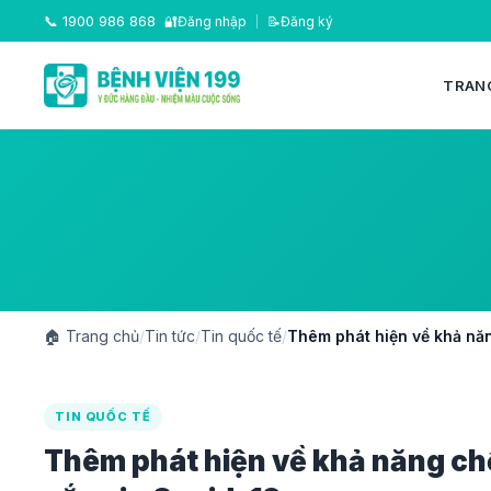
📞
1900 986 868
🔐
Đăng nhập
|
📝
Đăng ký
TRAN
🏠
Trang chủ
/
Tin tức
/
Tin quốc tế
/
Thêm phát hiện về khả nă
TIN QUỐC TẾ
Thêm phát hiện về khả năng ch