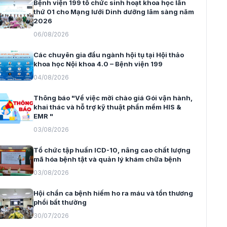
Bệnh viện 199 tổ chức sinh hoạt khoa học lần
thứ 01 cho Mạng lưới Dinh dưỡng lâm sàng năm
2026
06/08/2026
Các chuyên gia đầu ngành hội tụ tại Hội thảo
khoa học Nội khoa 4.0 – Bệnh viện 199
04/08/2026
Thông báo "Về việc mời chào giá Gói vận hành,
khai thác và hỗ trợ kỹ thuật phần mềm HIS &
EMR "
03/08/2026
Tổ chức tập huấn ICD-10, nâng cao chất lượng
mã hóa bệnh tật và quản lý khám chữa bệnh
03/08/2026
Hội chẩn ca bệnh hiếm ho ra máu và tổn thương
phổi bất thường
30/07/2026