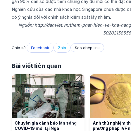
gần 90% dân số được tiêm chủng đầy đủ mới có thể đạt đ
Nghiên cứu của các nhà khoa học Singapore chưa được đá
có ý nghĩa đối với chính sách kiểm soát lây nhiễm.
Nguồn: http://danviet.vn/them-phat-hien-ve-kha-nan
50202158558
Chia sẻ:
Facebook
Zalo
Sao chép link
Bài viết liên quan
Chuyên gia cảnh báo làn sóng
Anh thử nghiệm t
COVID-19 mới tại Nga
phương pháp IVF n