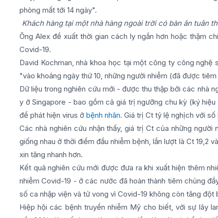
phòng mất tới 14 ngày".
Khách hàng tại một nhà hàng ngoài trời có bàn ăn tuân 
Ông Alex đề xuất thời gian cách ly ngắn hơn hoặc thậm ch
Covid-19.
David Kochman, nhà khoa học tại một công ty công nghệ s
"vào khoảng ngày thứ 10, những người nhiễm (đã được tiêm 
Dữ liệu trong nghiên cứu mới - được thu thập bởi các nhà ng
y ở Singapore - bao gồm cả giá trị ngưỡng chu kỳ (ký hiệu 
để phát hiện virus ở
bệnh nhân
. Giá trị Ct tỷ lệ nghịch với số
Các nhà nghiên cứu nhận thấy, giá trị Ct của những người 
giống nhau ở thời điểm đầu nhiễm bệnh, lần lượt là Ct 19,2 v
xin tăng nhanh hơn.
Kết quả nghiên cứu mới được đưa ra khi xuất hiện thêm nhi
nhiễm Covid-19 - ở các nước đã hoàn thành tiêm chủng đầ
số ca nhập viện và tử vong vì Covid-19 không còn tăng đột b
Hiệp hội các bệnh truyền nhiễm Mỹ cho biết, với sự lây l