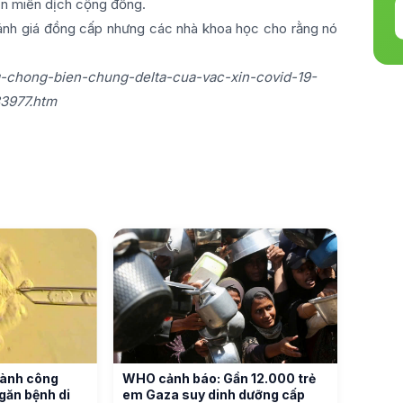
ến miễn dịch cộng đồng.
nh giá đồng cấp nhưng các nhà khoa học cho rằng nó
g-chong-bien-chung-delta-cua-vac-xin-covid-19-
3977.htm
hành công
WHO cảnh báo: Gần 12.000 trẻ
găn bệnh di
em Gaza suy dinh dưỡng cấp