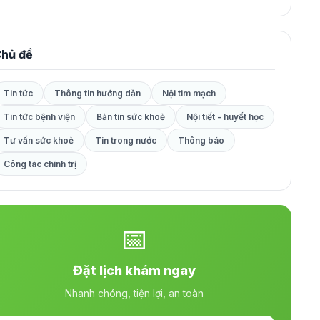
hủ đề
Tin tức
Thông tin hướng dẫn
Nội tim mạch
Tin tức bệnh viện
Bản tin sức khoẻ
Nội tiết - huyết học
Tư vấn sức khoẻ
Tin trong nước
Thông báo
Công tác chính trị
📅
Đặt lịch khám ngay
Nhanh chóng, tiện lợi, an toàn