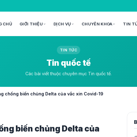
G CHỦ
GIỚI THIỆU
DỊCH VỤ
CHUYÊN KHOA
TIN T
TIN TỨC
Tin quốc tế
Các bài viết thuộc chuyên mục Tin quốc tế.
ng chống biến chủng Delta của vắc xin Covid-19
B
ống biến chủng Delta của