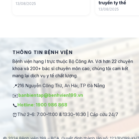
truyền ty thể
13/08/2025
13/08/2025
THÔNG TIN BỆNH VIỆN
Bệnh viện hạng I trực thuộc Bộ Công An. Với hơn 22 chuyên
khoa và 200+ bác sĩ chuyên môn cao, chúng tôi cam kết
mang lại dịch vụ y tế chất lượng.
📍
216 Nguyễn Công Trứ, An Hải, TP Đà Nẵng
✉️
banbientap@benhvien199.vn
📞
Hotline: 1900 986 868
⏰
Thứ 2–6: 7:00–11:00 & 13:30–16:30 | Cấp cứu 24/7
© 2024 Bệnh viện 199 – BCA. Quyết định thành lập số: 123/BV199-KH