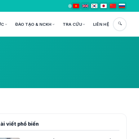
🌐
🔍
ỨC
ĐÀO TẠO & NCKH
TRA CỨU
LIÊN HỆ
ài viết phổ biến