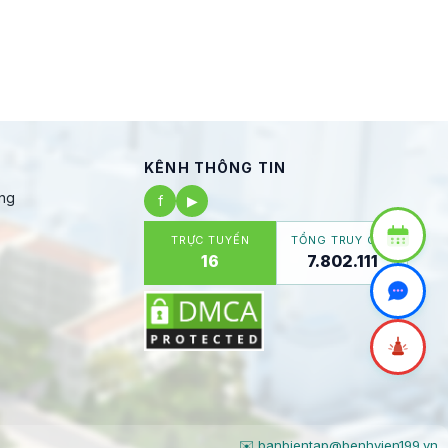
KÊNH THÔNG TIN
ng
f
▶
TRỰC TUYẾN
TỔNG TRUY CẬP
16
7.802.111
✉️ banbientap@benhvien199.vn