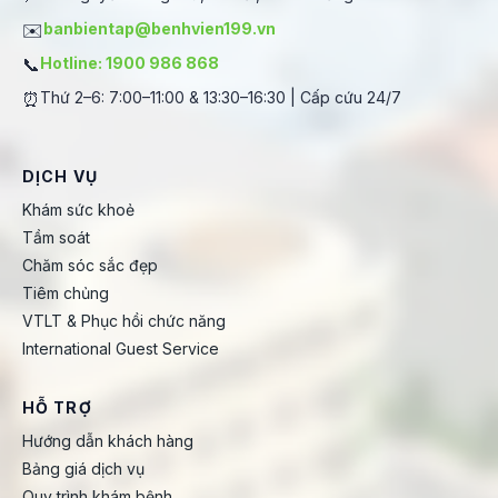
✉️
banbientap@benhvien199.vn
📞
Hotline: 1900 986 868
⏰
Thứ 2–6: 7:00–11:00 & 13:30–16:30 | Cấp cứu 24/7
DỊCH VỤ
Khám sức khoẻ
Tầm soát
Chăm sóc sắc đẹp
Tiêm chủng
VTLT & Phục hồi chức năng
International Guest Service
HỖ TRỢ
Hướng dẫn khách hàng
Bảng giá dịch vụ
Quy trình khám bệnh