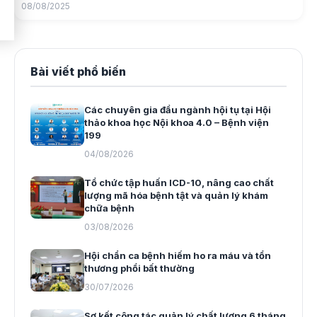
08/08/2025
Bài viết phổ biến
Các chuyên gia đầu ngành hội tụ tại Hội
thảo khoa học Nội khoa 4.0 – Bệnh viện
199
04/08/2026
Tổ chức tập huấn ICD-10, nâng cao chất
lượng mã hóa bệnh tật và quản lý khám
chữa bệnh
03/08/2026
Hội chẩn ca bệnh hiếm ho ra máu và tổn
thương phổi bất thường
30/07/2026
Sơ kết công tác quản lý chất lượng 6 tháng