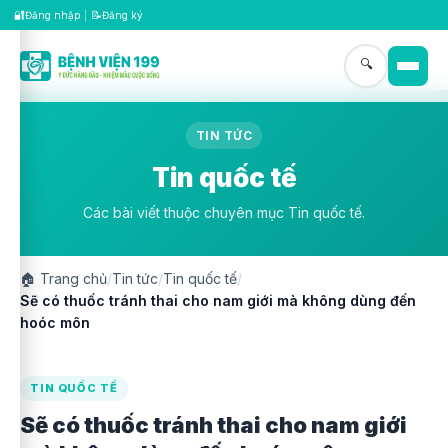
🔐
📝
Đăng nhập
|
Đăng ký
🔍
TIN TỨC
Tin quốc tế
Các bài viết thuộc chuyên mục Tin quốc tế.
🏠
Trang chủ
/
Tin tức
/
Tin quốc tế
/
Sẽ có thuốc tránh thai cho nam giới mà không dùng đến
hoóc môn
TIN QUỐC TẾ
Sẽ có thuốc tránh thai cho nam giới