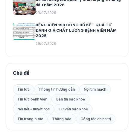
đầu năm 2026
29/07/2026
BỆNH VIỆN 199 CÔNG BỐ KẾT QUẢ TỰ
ĐÁNH GIÁ CHẤT LƯỢNG BỆNH VIỆN NĂM
2025
29/07/2026
Chủ đề
Tin tức
Thông tin hướng dẫn
Nội tim mạch
Tin tức bệnh viện
Bản tin sức khoẻ
Nội tiết - huyết học
Tư vấn sức khoẻ
Tin trong nước
Thông báo
Công tác chính trị