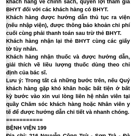
khách hàng về chính sách, quyền lợi tham gia
BHYT đối với các khách hàng có BHYT.
Khách hàng được hướng dẫn thủ tục ra viện
(nếu nhập viện), được thông báo khoản chi phí
cuối cùng phải thanh toán sau trừ thẻ BHYT.
Khách hàng nhận lại thẻ BHYT cùng các giấy
tờ tùy nhân.
Khách hàng nhận thuốc và được hướng dẫn,
giải thích về liều lượng thuốc dùng theo chỉ
định của bác sĩ.
Lưu ý: Trong tất cả những bước trên, nếu Quý
khách hàng gặp khó khăn hoặc bất tiện ở bất
kỳ bước vào xin vui lòng liên hệ nhân viên tại
quầy Chăm sóc khách hàng hoặc Nhân viên y
tế để được hướng dẫn chi tiết và nhanh chóng.
===========
BỆNH VIỆN 199
Địa chỉ: 216 Nguyễn Công Trứ - Sơn Trà - Đà