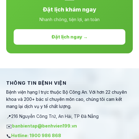
Đặt lịch khám ngay
Nhanh chóng, tiện lợi, an toàn
Đặt lịch ngay →
THÔNG TIN BỆNH VIỆN
Bệnh viện hạng I trực thuộc Bộ Công An. Với hơn 22 chuyên
khoa và 200+ bác sĩ chuyên môn cao, chúng tôi cam kết
mang lại dịch vụ y tế chất lượng.
📍
216 Nguyễn Công Trứ, An Hải, TP Đà Nẵng
✉️
banbientap@benhvien199.vn
📞
Hotline: 1900 986 868