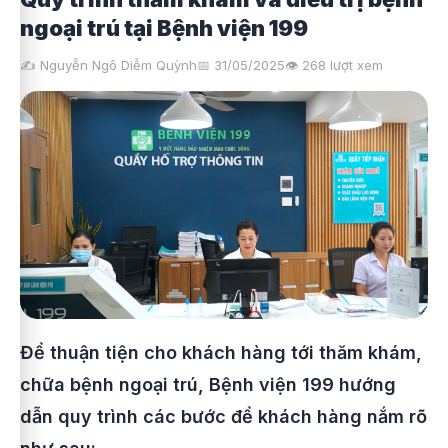
ngoại trú tại Bệnh viện 199
✍️ Nguyễn Ngô Diễm Quỳnh
📅 31/05/2025
👁️
268
lượt xem
Để thuận tiện cho khách hàng tới thăm khám,
chữa bệnh ngoại trú, Bệnh viện 199 hướng
dẫn quy trình các bước để khách hàng nắm rõ