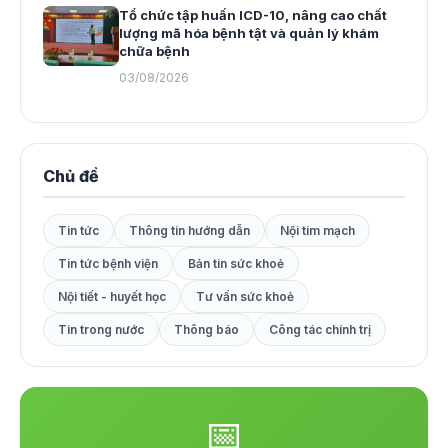
Tổ chức tập huấn ICD-10, nâng cao chất
lượng mã hóa bệnh tật và quản lý khám
chữa bệnh
03/08/2026
Chủ đề
Tin tức
Thông tin hướng dẫn
Nội tim mạch
Tin tức bệnh viện
Bản tin sức khoẻ
Nội tiết - huyết học
Tư vấn sức khoẻ
Tin trong nước
Thông báo
Công tác chính trị
📅