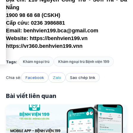
Nẵng
1900 98 68 68 (CSKH)
Cấp cứu: 0236 3986881
Email: ben
hvien199.bca@gmail.com
Website:
https://benhvien199.vn
https
://vr360.benhvien199.vnn
Tags:
Khám ngoại trú
Khám ngoại trú Bệnh viện 199
Chia sẻ:
Facebook
Zalo
Sao chép link
Bài viết liên quan