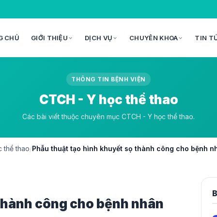
G CHỦ
GIỚI THIỆU
DỊCH VỤ
CHUYÊN KHOA
TIN T
THÔNG TIN BỆNH VIỆN
CTCH - Y học thể thao
Các bài viết thuộc chuyên mục CTCH - Y học thể thao.
 thể thao
/
Phẫu thuật tạo hình khuyết sọ thành công cho bệnh 
B
 thành công cho bệnh nhân