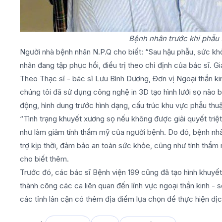
Bệnh nhân trước khi phẫu 
Người nhà bệnh nhân N.P.Q cho biết: “Sau hậu phẫu, sức khỏ
nhân đang tập phục hồi, điều trị theo chỉ định của bác sĩ. Gia 
Theo Thạc sĩ - bác sĩ Lưu Bình Dương, Đơn vị Ngoại thần ki
chúng tôi đã sử dụng công nghệ in 3D tạo hình lưới sọ não b
động, hình dung trước hình dạng, cấu trúc khu vực phẫu thuậ
“Tình trạng khuyết xương sọ nếu không được giải quyết triệ
như làm giảm tính thẩm mỹ của người bệnh. Do đó, bệnh nh
trợ kịp thời, đảm bảo an toàn sức khỏe, cũng như tính thẩm
cho biết thêm.
Trước đó, các bác sĩ Bệnh viện 199 cũng đã tạo hình khuyết
thành công các ca liên quan đến lĩnh vực ngoại thần kinh -
các tỉnh lân cận có thêm địa điểm lựa chọn để thực hiện dịc