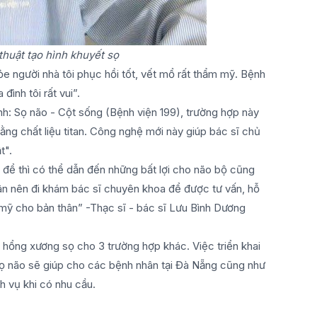
thuật tạo hình khuyết sọ
e người nhà tôi phục hồi tốt, vết mổ rất thẩm mỹ. Bệnh
đình tôi rất vui”.
nh: Sọ não - Cột sống (Bệnh viện 199), trường hợp này
ằng chất liệu titan. Công nghệ mới này giúp bác sĩ chủ
t".
t để thì có thể dẫn đến những bất lợi cho não bộ cũng
ân nên đi khám bác sĩ chuyên khoa để được tư vấn, hỗ
 mỹ cho bản thân” -Thạc sĩ - bác sĩ Lưu Bình Dương
 hổng xương sọ cho 3 trường hợp khác. Việc triển khai
 sọ não sẽ giúp cho các bệnh nhân tại Đà Nẵng cũng như
h vụ khi có nhu cầu.