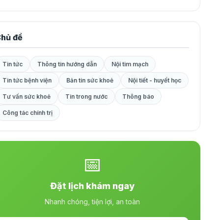
hủ đề
Tin tức
Thông tin hướng dẫn
Nội tim mạch
Tin tức bệnh viện
Bản tin sức khoẻ
Nội tiết - huyết học
Tư vấn sức khoẻ
Tin trong nước
Thông báo
Công tác chính trị
📅
Đặt lịch khám ngay
Nhanh chóng, tiện lợi, an toàn