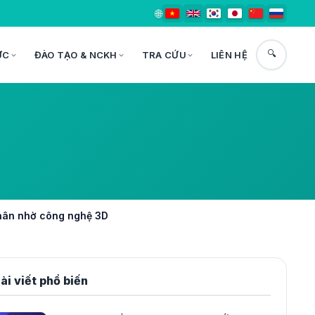
🌐
🔍
ỨC
ĐÀO TẠO & NCKH
TRA CỨU
LIÊN HỆ
nhân nhờ công nghệ 3D
ài viết phổ biến