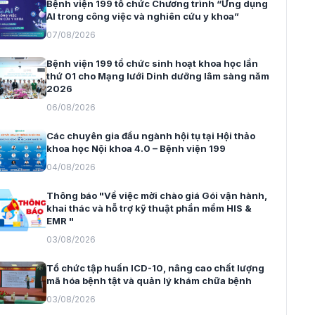
Bệnh viện 199 tổ chức Chương trình “Ứng dụng
AI trong công việc và nghiên cứu y khoa”
07/08/2026
Bệnh viện 199 tổ chức sinh hoạt khoa học lần
thứ 01 cho Mạng lưới Dinh dưỡng lâm sàng năm
2026
06/08/2026
Các chuyên gia đầu ngành hội tụ tại Hội thảo
khoa học Nội khoa 4.0 – Bệnh viện 199
04/08/2026
Thông báo "Về việc mời chào giá Gói vận hành,
khai thác và hỗ trợ kỹ thuật phần mềm HIS &
EMR "
03/08/2026
Tổ chức tập huấn ICD-10, nâng cao chất lượng
mã hóa bệnh tật và quản lý khám chữa bệnh
03/08/2026