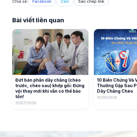
Chia sẻ:
Facebook
Zalo
Sao chép link
Bài viết liên quan
Đứt bán phần dây chằng (chéo
10 Biến Chứng Và 
trước, chéo sau) khớp gối: Đừng
Thường Gặp Sau P
vội thay mới khi vẫn có thể bảo
Dây Chằng Chéo
tồn!
10/05/2026
20/07/2026