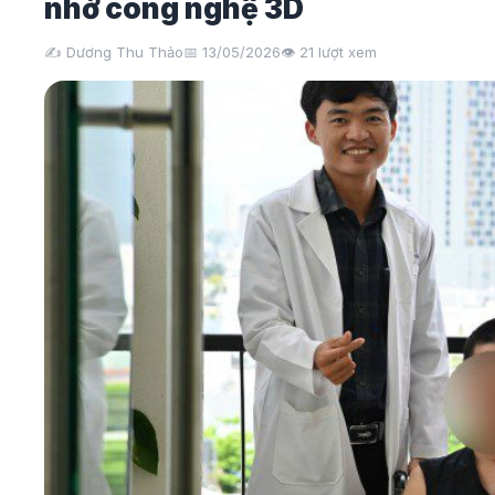
nhờ công nghệ 3D
✍️ Dương Thu Thảo
📅 13/05/2026
👁️
21
lượt xem