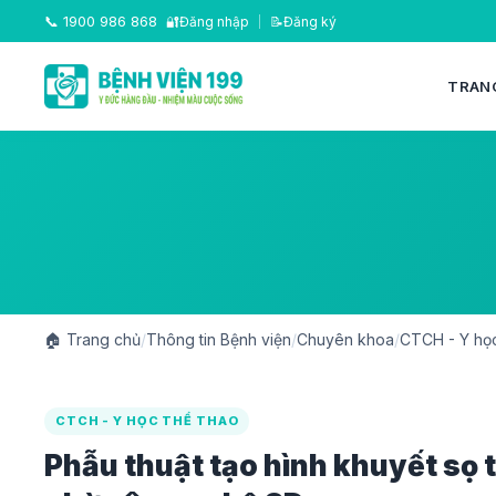
📞
1900 986 868
🔐
Đăng nhập
|
📝
Đăng ký
TRAN
🏠
Trang chủ
/
Thông tin Bệnh viện
/
Chuyên khoa
/
CTCH - Y học
CTCH - Y HỌC THỂ THAO
Phẫu thuật tạo hình khuyết sọ