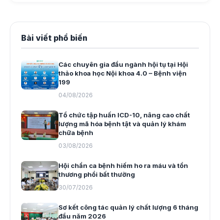
Bài viết phổ biến
Các chuyên gia đầu ngành hội tụ tại Hội
thảo khoa học Nội khoa 4.0 – Bệnh viện
199
04/08/2026
Tổ chức tập huấn ICD-10, nâng cao chất
lượng mã hóa bệnh tật và quản lý khám
chữa bệnh
03/08/2026
Hội chẩn ca bệnh hiếm ho ra máu và tổn
thương phổi bất thường
30/07/2026
Sơ kết công tác quản lý chất lượng 6 tháng
đầu năm 2026