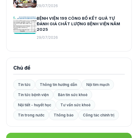
29/07/2026
BỆNH VIỆN 199 CÔNG BỐ KẾT QUẢ TỰ
ĐÁNH GIÁ CHẤT LƯỢNG BỆNH VIỆN NĂM
2025
29/07/2026
Chủ đề
Tin tức
Thông tin hướng dẫn
Nội tim mạch
Tin tức bệnh viện
Bản tin sức khoẻ
Nội tiết - huyết học
Tư vấn sức khoẻ
Tin trong nước
Thông báo
Công tác chính trị