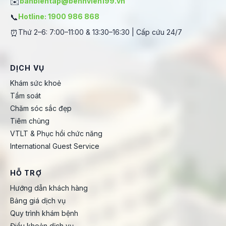
✉️
banbientap@benhvien199.vn
📞
Hotline: 1900 986 868
⏰
Thứ 2–6: 7:00–11:00 & 13:30–16:30 | Cấp cứu 24/7
DỊCH VỤ
Khám sức khoẻ
Tầm soát
Chăm sóc sắc đẹp
Tiêm chủng
VTLT & Phục hồi chức năng
International Guest Service
HỖ TRỢ
Hướng dẫn khách hàng
Bảng giá dịch vụ
Quy trình khám bệnh
Điều khoản dịch vụ